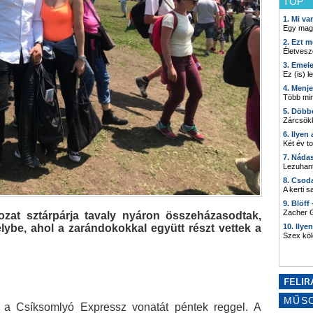
TOP
1. Mi v
Egy mag
2. Ezt m
Életvesz
3. Emel
Ez (is) l
4. Menj
Több min
5. Döbb
Zárcsökk
6. Ilyen
Két év t
7. Náda
Lezuhant
8. Csod
A kerti 
9. Blöff
Zacher G
zat sztárpárja tavaly nyáron összeházasodtak,
ybe, ahol a zarándokokkal együtt részt vettek a
10. Ilye
Szex kö
MŰS
je a Csíksomlyó Expressz vonatát péntek reggel. A