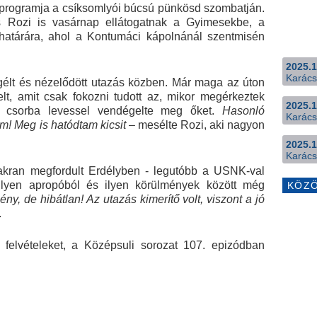
programja a csíksomlyói búcsú pünkösd szombatján.
s Rozi is vasárnap ellátogatnak a Gyimesekbe, a
határára, ahol a Kontumáci kápolnánál szentmisén
2025.1
Karács
élt és nézelődött utazás közben. Már maga az úton
elt, amit csak fokozni tudott az, mikor megérkeztek
2025.1
uk csorba levessel vendégelte meg őket.
Hasonló
Karács
! Meg is hatódtam kicsit
– mesélte Rozi, aki nagyon
2025.1
Karács
akran megfordult Erdélyben - legutóbb a USNK-val
 ilyen apropóból és ilyen körülmények között még
KÖZ
y, de hibátlan! Az utazás kimerítő volt, viszont a jó
.
 felvételeket, a Középsuli sorozat 107. epizódban