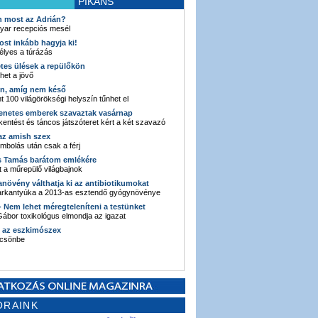
PIKÁNS
an most az Adrián?
yar recepciós mesél
ost inkább hagyja ki!
élyes a túrázás
etes ülések a repülőkön
ehet a jövő
en, amíg nem késő
t 100 világörökségi helyszín tűnhet el
enetes emberek szavaztak vasárnap
entést és táncos játszóteret kért a két szavazó
 az amish szex
ombolás után csak a férj
s Tamás barátom emlékére
 a műrepülő világbajnok
anövény válthatja ki az antibiotikumokat
sarkantyúka a 2013-as esztendő gyógynövénye
 - Nem lehet méregteleníteni a testünket
ábor toxikológus elmondja az igazat
n az eszkimószex
lcsönbe
ORAINK