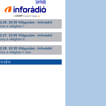
2.26. 18:35 Világszám - Inforádió
ony a világban I.
2.27. 10:05 Világszám - Inforádió
ony a világban II.
2.28. 10:35 Világszám - Inforádió
ony a világban I. ism.
ÖSSÉG