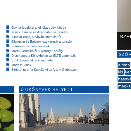
Egy hátizsákkal a felhőkarcolók között
Koncz Zsuzsa és Azahriah a színpadon
SZÉ
A futball ereje, a pályán innen és túl
Glamping és Balaton: ezt keresik a turisták
Szarvasűző messzeségek
Marék Veronikától Kukorelly Endréig
SZÓF
Díjat kapott a Könyvhéten az ELTE Legendák
ELTE Legendák a Könyvhéten
airbnb
Made in Vidék
Ezüstöt nyert a Kodolányi az Arany Glóbuszon
kis
ker
hasnyá
megka
ÚTIKÖNYVEK HELYETT
--