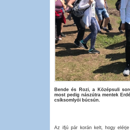
Bende és Rozi, a Középsuli soro
most pedig nászútra mentek Erdél
csíksomlyói búcsún.
Az ifjú pár korán kelt, hogy elér