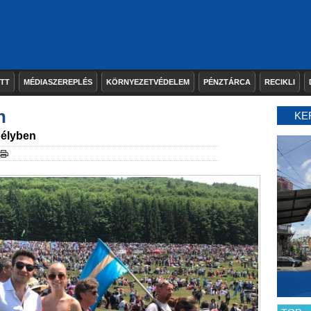
ETT
MÉDIASZEREPLÉS
KÖRNYEZETVÉDELEM
PÉNZTÁRCA
RECIKLI
n
KE
délyben