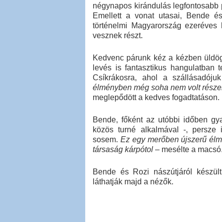
négynapos kirándulás legfontosabb 
Emellett a vonat utasai, Bende é
történelmi Magyarország ezeréves 
vesznek részt.
Kedvenc párunk kéz a kézben üldög
levés is fantasztikus hangulatban t
Csíkrákosra, ahol a szállásadój
élményben még soha nem volt részem
meglepődött a kedves fogadtatáson.
Bende, főként az utóbbi időben gy
közös turné alkalmával -, persze
sosem.
Ez egy merőben újszerű élmén
társaság kárpótol
– mesélte a macsó
Bende és Rozi nászútjáról készült
láthatják majd a nézők.