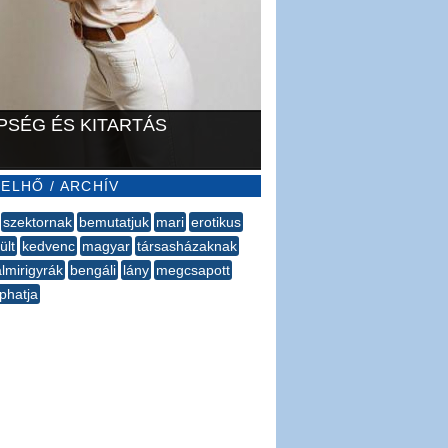
PSÉG ÉS KITARTÁS
ELHŐ / ARCHÍV
szektornak
bemutatjuk
mari
erotikus
ült
kedvenc
magyar
társasházaknak
lmirigyrák
bengáli
lány
megcsapott
phatja