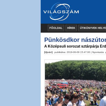
FŐOLDAL
HÍREK
ÚTIKÖNYVEK HELY
Pünkösdkor nászúto
A Középsuli sorozat sztárpárja Er
[Ujvári]
publikálva: 2019-06-09 15:47:00 |
Nyomtatás