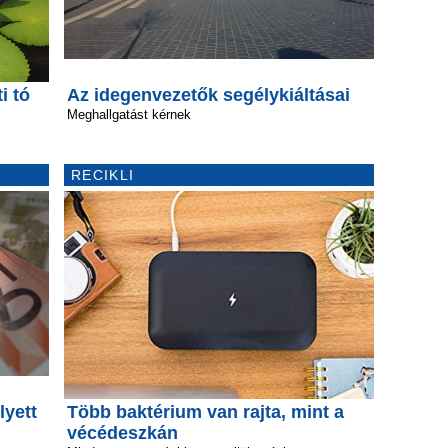
i tó
Az idegenvezetők segélykiáltásai
Meghallgatást kérnek
RECIKLI
lyett
Több baktérium van rajta, mint a
vécédeszkán