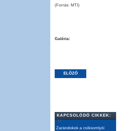
(Forrás: MTI)
Galéria:
ELŐZŐ
KAPCSOLÓDÓ CIKKEK:
Zarándokok a csíksomlyói