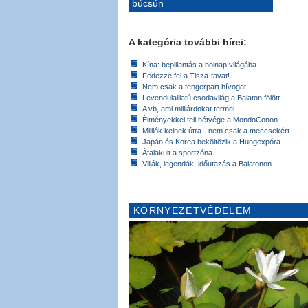
búcsún
A kategória további hírei:
Kína: bepillantás a holnap világába
Fedezze fel a Tisza-tavat!
Nem csak a tengerpart hívogat
Levendulaillatú csodavilág a Balaton fölött
A vb, ami milliárdokat termel
Élményekkel teli hétvége a MondoConon
Milliók kelnek útra - nem csak a meccsekért
Japán és Korea beköltözik a Hungexpóra
Átalakult a sportzóna
Villák, legendák: időutazás a Balatonon
KÖRNYEZETVÉDELEM