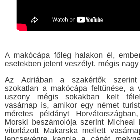
A makócápa főleg halakon él, ember
esetekben jelent veszélyt, mégis nagy 
Az Adriában a szakértők szerin
szokatlan a makócápa feltűnése, a 
uszony mégis sokakban kelt félel
vasárnap is, amikor egy német turist
méretes példányt Horvátországban
Morski beszámolója szerint Micheal 
vitorlázott Makarska mellett vasárna
lencsevégre kapnia a cápát melyn