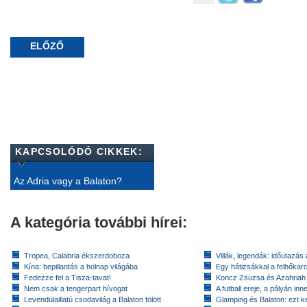
ELŐZŐ
KAPCSOLÓDÓ CIKKEK:
Az Adria vagy a Balaton?
A kategória további hírei:
Tropea, Calabria ékszerdoboza
Villák, legendák: időutazás
Kína: bepillantás a holnap világába
Egy hátizsákkal a felhőkarc
Fedezze fel a Tisza-tavat!
Koncz Zsuzsa és Azahriah
Nem csak a tengerpart hívogat
A futball ereje, a pályán inn
Levendulaillatú csodavilág a Balaton fölött
Glamping és Balaton: ezt ke