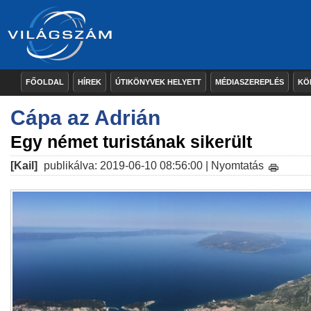
FŐOLDAL
HÍREK
ÚTIKÖNYVEK HELYETT
MÉDIASZEREPLÉS
KÖ
Cápa az Adrián
Egy német turistának sikerült
[Kail]
publikálva: 2019-06-10 08:56:00 |
Nyomtatás