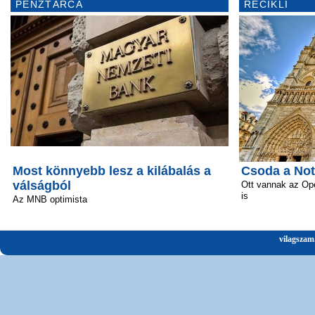
PÉNZTÁRCA
RECIKLI
Most könnyebb lesz a kilábalás a
Csoda a No
válságból
Ott vannak az Ope
is
Az MNB optimista
vilagszam