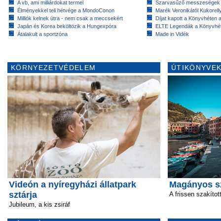
A vb, ami milliárdokat termel
Szarvasűző messzeségek
Élményekkel teli hétvége a MondoConon
Marék Veronikától Kukorell
Milliók kelnek útra - nem csak a meccsekért
Díjat kapott a Könyvhéten
Japán és Korea beköltözik a Hungexpóra
ELTE Legendák a Könyvhé
Átalakult a sportzóna
Made in Vidék
KÖRNYEZETVÉDELEM
ÚTIKÖNYVEK
Videón a nyíregyházi állatpark
Magányos sz
sztárja
A frissen szakítot
Jubileum, a kis zsiráf