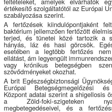
feltételeket, amelyek elvárhatók e
értékesítő szolgáltatótól az Európai 
szabályozása szerint.
A fertőzések kiindulópontjaként felt
baktérium jellemzően fertőzött élelmis
terjed, és tünetei közé tartozik a
hányás, láz és hasi görcsök. Egés
esetében a legtöbb fertőzés nem 
ellátást, ám legyengült immunrendsze
vagy krónikus betegségben szen
szövődményeket okozhat.
A brit Egészségbiztonsági Ügynöks
Európai Betegségmegelőzési és 
Központ adatai szerint a shigellosis 
a Zöld-foki-szigeteken ny
megbetegedéseivel, és a fertőzé