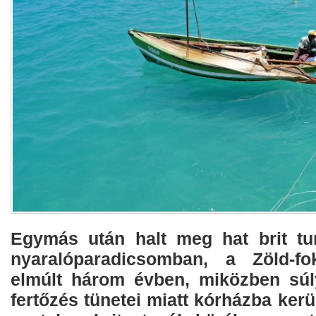
​Egymás után halt meg hat brit tu
nyaralóparadicsomban, a Zöld-fok
elmúlt három évben, miközben súl
fertőzés tünetei miatt kórházba kerü