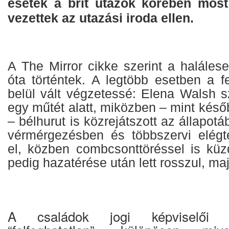
esetek a brit utazók körében most
vezettek az utazási iroda ellen.
A The Mirror cikke szerint a haláles
óta történtek. A legtöbb esetben a f
belül vált végzetessé: Elena Walsh s
egy műtét alatt, miközben – mint késő
– bélhurut is közrejátszott az állapot
vérmérgezésben és többszervi elégt
el, közben combcsonttöréssel is küz
pedig hazatérése után lett rosszul, ma
A családok jogi képviselői 