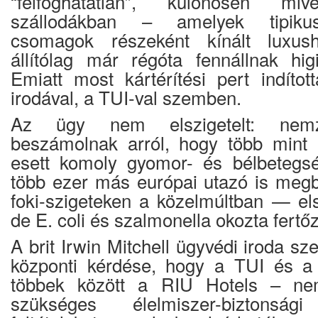
“felfoghatatlan”, különösen mi
szállodákban – amelyek tipikusa
csomagok részeként kínált luxush
állítólag már régóta fennállnak hig
Emiatt most kártérítési pert indítot
irodával, a TUI-val szemben.
Az ügy nem elszigetelt: nemze
beszámolnak arról, hogy több mint 1
esett komoly gyomor- és bélbetegsé
több ezer más európai utazó is megb
foki-szigeteken a közelmúltban — els
de E. coli és szalmonella okozta fertő
A brit Irwin Mitchell ügyvédi iroda sz
központi kérdése, hogy a TUI és a 
többek között a RIU Hotels – nem
szükséges élelmiszer-biztonság