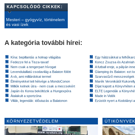
KAPCSOLÓDÓ CIKKEK:
Mesteri – gyógyvíz, történelem
és vasi ízek
A kategória további hírei:
Kína: bepillantás a holnap világába
Egy hátizsákkal a felhőkarc
Fedezze fel a Tisza-tavat!
Koncz Zsuzsa és Azahriah
Nem csak a tengerpart hívogat
A futball ereje, a pályán inn
Levendulaillatú csodavilág a Balaton fölött
Glamping és Balaton: ezt ke
A vb, ami milliárdokat termel
Szarvasűző messzeségek
Élményekkel teli hétvége a MondoConon
Marék Veronikától Kukorell
Milliók kelnek útra - nem csak a meccsekért
Díjat kapott a Könyvhéten
Japán és Korea beköltözik a Hungexpóra
ELTE Legendák a Könyvhé
Átalakult a sportzóna
Made in Vidék
Villák, legendák: időutazás a Balatonon
Ezüstöt nyert a Kodolányi
KÖRNYEZETVÉDELEM
ÚTIKÖNYVEK