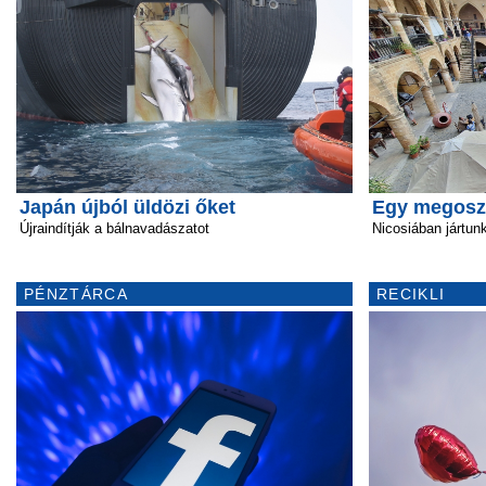
Japán újból üldözi őket
Egy megoszt
Újraindítják a bálnavadászatot
Nicosiában jártun
PÉNZTÁRCA
RECIKLI