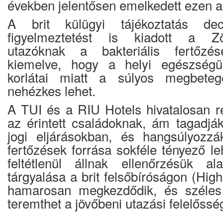
években jelentősen emelkedett ezen a
A brit külügyi tájékoztatás de
figyelmeztetést is kiadott a Zöld
utazóknak a bakteriális fertőzés
kiemelve, hogy a helyi egészségügy
korlátai miatt a súlyos megbeteg
nehézkes lehet.
A TUI és a RIU Hotels hivatalosan ré
az érintett családoknak, ám tagadják
jogi eljárásokban, és hangsúlyozzá
fertőzések forrása sokféle tényező l
feltétlenül állnak ellenőrzésük a
tárgyalása a brit felsőbíróságon (Hig
hamarosan megkezdődik, és széles
teremthet a jövőbeni utazási felelőssé