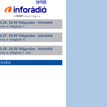
2.26. 18:35 Világszám - Inforádió
ony a világban I.
2.27. 10:05 Világszám - Inforádió
ony a világban II.
2.28. 10:35 Világszám - Inforádió
ony a világban I. ism.
ÖSSÉG