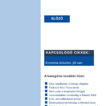
ELŐZŐ
KAPCSOLÓDÓ CIKKEK:
A múmia köszöni, jól van
A kategória további hírei:
Kína: bepillantás a holnap világába
Fedezze fel a Tisza-tavat!
Nem csak a tengerpart hívogat
Levendulaillatú csodavilág a Balaton fölött
A vb, ami milliárdokat termel
Élményekkel teli hétvége a MondoConon