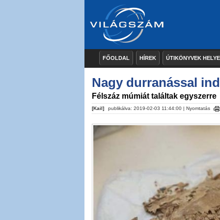
FŐOLDAL
HÍREK
ÚTIKÖNYVEK HELY
Nagy durranással ind
Félszáz múmiát találtak egyszerre
[Kail]
publikálva: 2019-02-03 11:44:00 |
Nyomtatás