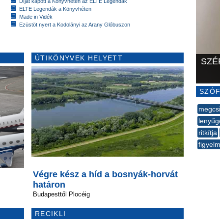
Díjat kapott a Könyvhéten az ELTE Legendák
ELTE Legendák a Könyvhéten
Made in Vidék
Ezüstöt nyert a Kodolányi az Arany Glóbuszon
ÚTIKÖNYVEK HELYETT
SZÉ
SZÓF
megcsi
lenyűg
ritkítja
figyel
--
Végre kész a híd a bosnyák-horvát
határon
Budapesttől Plocéig
RECIKLI