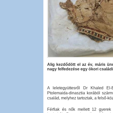
Alig kezdődött el az év, máris ü
nagy felfedezése egy ókori családi
A leletegyüttesről Dr Khaled El
Ptolemaida-dinasztia korából szár
család, melyhez tartoztak, a felső-kö
Férfiak és nők mellett 12 gyerek