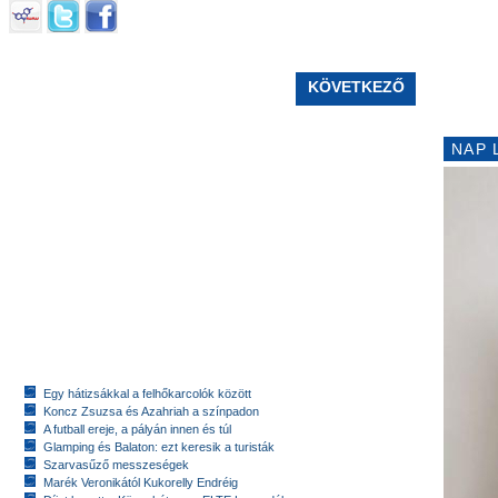
KÖVETKEZŐ
NAP 
Egy hátizsákkal a felhőkarcolók között
Koncz Zsuzsa és Azahriah a színpadon
A futball ereje, a pályán innen és túl
Glamping és Balaton: ezt keresik a turisták
Szarvasűző messzeségek
Marék Veronikától Kukorelly Endréig