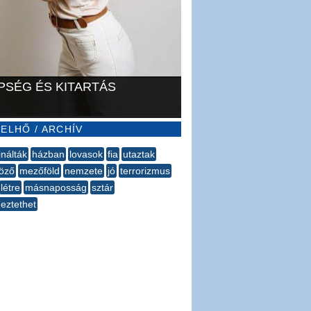
PSÉG ÉS KITARTÁS
ELHŐ / ARCHÍV
nálták
házban
lovasok
fia
utaztak
öző
mezőföld
nemzete
jó
terrorizmus
létre
másnaposság
sztár
meztethet