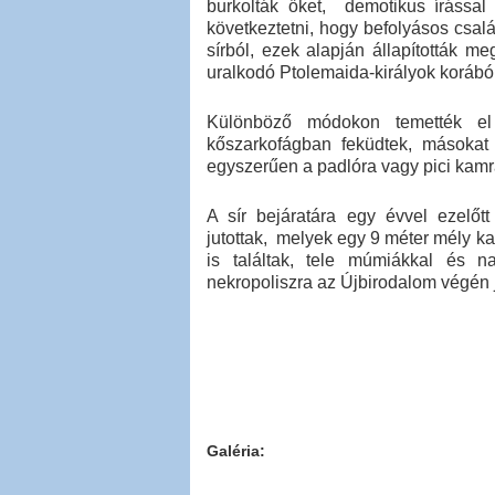
burkolták őket, demotikus írással
következtetni, hogy befolyásos csalá
sírból, ezek alapján állapították m
uralkodó Ptolemaida-királyok koráb
Különböző módokon temették el ő
kőszarkofágban feküdtek, másokat
egyszerűen a padlóra vagy pici kamr
A sír bejáratára egy évvel ezelőt
jutottak, melyek egy 9 méter mély k
is találtak, tele múmiákkal és n
nekropoliszra az Újbirodalom végén 
Galéria: