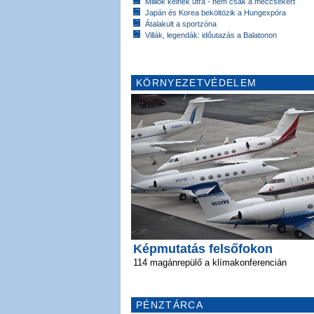
Milliók kelnek útra - nem csak a meccsekért
Japán és Korea beköltözik a Hungexpóra
Átalakult a sportzóna
Villák, legendák: időutazás a Balatonon
KÖRNYEZETVÉDELEM
Képmutatás felsőfokon
114 magánrepülő a klímakonferencián
PÉNZTÁRCA