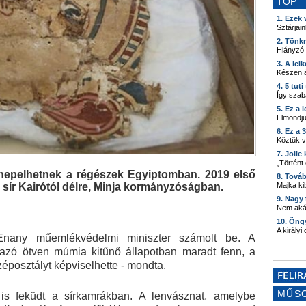
TOP
1. Ezek
Sztárjain
2. Tönk
Hiányzó
3. A lel
Készen á
4. 5 tut
Így szab
5. Ez a 
Elmondju
6. Ez a 
Köztük 
7. Joli
„Történt
nnepelhetnek a régészek Egyiptomban. 2019 első
8. Tová
Majka kib
 sír Kairótól délre, Minja kormányzóságban.
9. Nagy
Nem akár
10. Öng
A királyi
-Enany műemlékvédelmi miniszter számolt be. A
mazó ötven múmia kitűnő állapotban maradt fenn, a
zéposztályt képviselhette - mondta.
MŰS
 is feküdt a sírkamrákban. A lenvásznat, amelybe