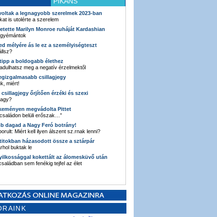
PIKÁNS
 voltak a legnagyobb szerelmek 2023-ban
kat is utolérte a szerelem
retette Marilyn Monroe ruháját Kardashian
 gyémántok
ked mélyére ás le ez a személyiségteszt
llsz?
i tipp a boldogabb élethez
adulhatsz meg a negatív érzelmektől
legizgalmasabb csillagjegy
k, miért!
3 csillagjegy őrjítően érzéki és szexi
vagy?
e keményen megvádolta Pittet
 családon belüli erőszak…”
bb dagad a Nagy Feró botrány!
orult: Miért kell ilyen álszent sz.rnak lenni?
 titokban házasodott össze a sztárpár
hol buktak le
yilkossággal kokettált az álomesküvő után
 családban sem fenékig tejfel az élet
ORAINK