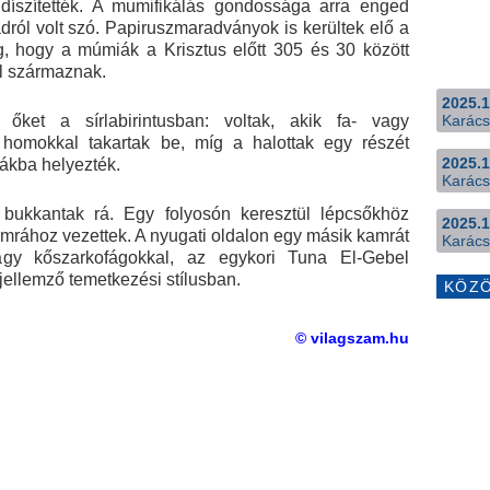
 díszítették. A mumifikálás gondossága arra enged
dról volt szó. Papiruszmaradványok is kerültek elő a
eg, hogy a múmiák a Krisztus előtt 305 és 30 között
ól származnak.
2025.1
Karács
ket a sírlabirintusban: voltak, akik fa- vagy
 homokkal takartak be, míg a halottak egy részét
2025.1
ákba helyezték.
Karács
t bukkantak rá. Egy folyosón keresztül lépcsőkhöz
2025.1
amrához vezettek. A nyugati oldalon egy másik kamrát
Karács
agy kőszarkofágokkal, az egykori Tuna El-Gebel
jellemző temetkezési stílusban.
KÖZ
© vilagszam.hu