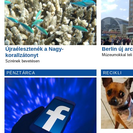
Újraélesztenék a Nagy-
Berlin új ar
korallzátonyt
Múzeumokkal teli
Szirének bevetésen
PÉNZTÁRCA
RECIKLI