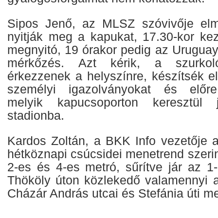
Sipos Jenő, az MLSZ szóvivője elm
nyitják meg a kapukat, 17.30-kor kez
megnyitó, 19 órakor pedig az Uruguay
mérkőzés. Azt kérik, a szurkol
érkezzenek a helyszínre, készítsék e
személyi igazolványokat és előre
melyik kapucsoporton keresztül
stadionba.
Kardos Zoltán, a BKK Info vezetője a
hétköznapi csúcsidei menetrend szeri
2-es és 4-es metró, sűrítve jár az 1
Thököly úton közlekedő valamennyi 
Cházár András utcai és Stefánia úti m