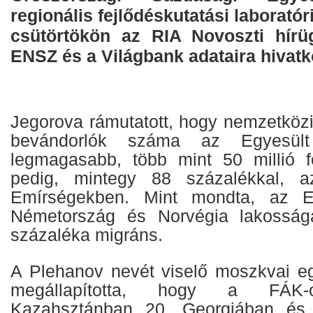
regionális fejlődéskutatási laborató
csütörtökön az RIA Novoszti hírü
ENSZ és a Világbank adataira hivatk
Jegorova rámutatott, hogy nemzetköz
bevándorlók száma az Egyesül
legmagasabb, több mint 50 millió f
pedig, mintegy 88 százalékkal, a
Emírségekben. Mint mondta, az Eg
Németország és Norvégia lakosság
százaléka migráns.
A Plehanov nevét viselő moszkvai e
megállapította, hogy a FÁK-
Kazahsztánban 20, Georgiában és 