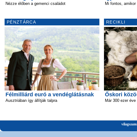
Nézze élőben a gemenci családot
Mi fontos, amikor
PÉNZTÁRCA
RECIKLI
Félmilliárd euró a vendéglátásnak
Őskori közö
Ausztriában így állítják talpra
Már 300 ezer éve 
vilagszam