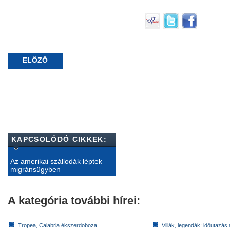
ELŐZŐ
KAPCSOLÓDÓ CIKKEK:
Az amerikai szállodák léptek
migránsügyben
A kategória további hírei:
Tropea, Calabria ékszerdoboza
Villák, legendák: időutazás