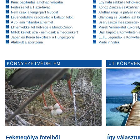
Kína: bepillantás a holnap világába
Egy hátizsákkal a felhőkarc
Fedezze fel a Tisza-tavat!
Koncz Zsuzsa és Azahriah
Nem csak a tengerpart hívogat
A futball ereje, a pályán inn
Levendulaillatú csodavilág a Balaton fölött
Glamping és Balaton: ezt ke
A vb, ami milliárdokat termel
Szarvasűző messzeségek
Élményekkel teli hétvége a MondoConon
Marék Veronikától Kukorell
Milliók kelnek útra - nem csak a meccsekért
Díjat kapott a Könyvhéten
Japán és Korea beköltözik a Hungexpóra
ELTE Legendák a Könyvhé
Átalakult a sportzóna
Made in Vidék
KÖRNYEZETVÉDELEM
ÚTIKÖNYVEK
Feketególya fotelből
Így választ