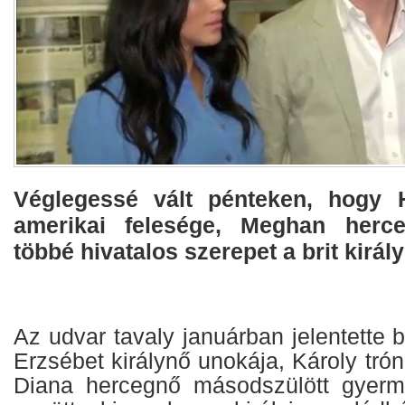
Véglegessé vált pénteken, hogy 
amerikai felesége, Meghan herc
többé hivatalos szerepet a brit királ
Az udvar tavaly januárban jelentette b
Erzsébet királynő unokája, Károly tró
Diana hercegnő másodszülött gyer