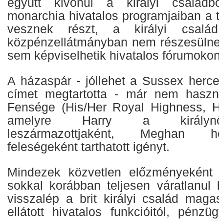
együtt kivonul a királyi családb
monarchia hivatalos programjaiban a
vesznek részt, a királyi család
közpénzellátmányban nem részesülne
sem képviselhetik hivatalos fórumokon
A házaspár - jóllehet a Sussex herc
címet megtartotta - már nem haszná
Fensége (His/Her Royal Highness, H
amelyre Harry a királyn
leszármazottjaként, Meghan 
feleségeként tarthatott igényt.
Mindezek közvetlen előzményeként
sokkal korábban teljesen váratlanul 
visszalép a brit királyi család maga
ellátott hivatalos funkcióitól, pénzü