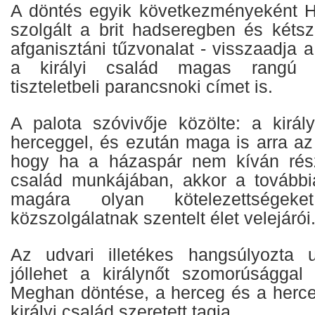
A döntés egyik következményeként Har
szolgált a brit hadseregben és kétsz
afganisztáni tűzvonalat - visszaadja a
a királyi család magas rangú t
tiszteletbeli parancsnoki címet is.
A palota szóvivője közölte: a királ
herceggel, és ezután maga is arra az á
hogy ha a házaspár nem kíván részt
család munkájában, akkor a tovább
magára olyan kötelezettsége
közszolgálatnak szentelt élet velejárói
Az udvari illetékes hangsúlyozta 
jóllehet a királynőt szomorúsággal 
Meghan döntése, a herceg és a herce
királyi család szeretett tagja.