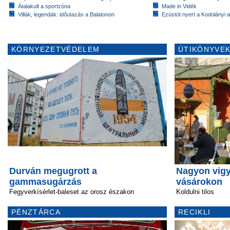
Átalakult a sportzóna
Made in Vidék
Villák, legendák: időutazás a Balatonon
Ezüstöt nyert a Kodolányi
KÖRNYEZETVÉDELEM
ÚTIKÖNYVEK
Durván megugrott a
Nagyon vigy
gammasugárzás
vásárokon
Fegyverkísérlet-baleset az orosz északon
Koldulni tilos
PÉNZTÁRCA
RECIKLI