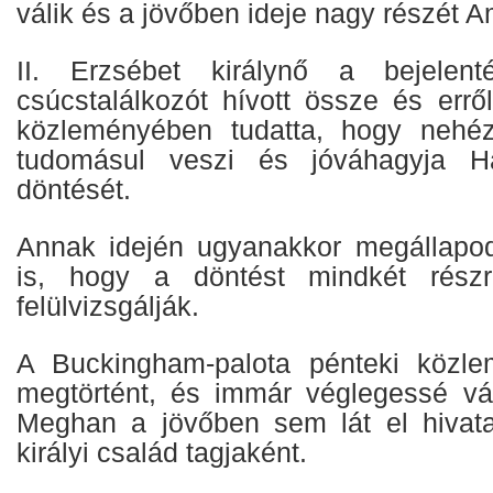
válik és a jövőben ideje nagy részét Am
II. Erzsébet királynő a bejelent
csúcstalálkozót hívott össze és erről
közleményében tudatta, hogy nehéz
tudomásul veszi és jóváhagyja 
döntését.
Annak idején ugyanakkor megállapodá
is, hogy a döntést mindkét rész
felülvizsgálják.
A Buckingham-palota pénteki közle
megtörtént, és immár véglegessé vá
Meghan a jövőben sem lát el hivata
királyi család tagjaként.