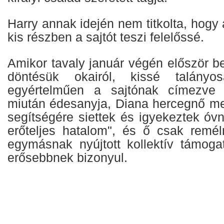
Harry annak idején nem titkolta, hogy 
kis részben a sajtót teszi felelőssé.
Amikor tavaly január végén először b
döntésük okairól, kissé talányo
egyértelműen a sajtónak címezve 
miután édesanyja, Diana hercegnő me
segítségére siettek és igyekeztek óv
erőteljes hatalom", és ő csak remél
egymásnak nyújtott kollektív támog
erősebbnek bizonyul.