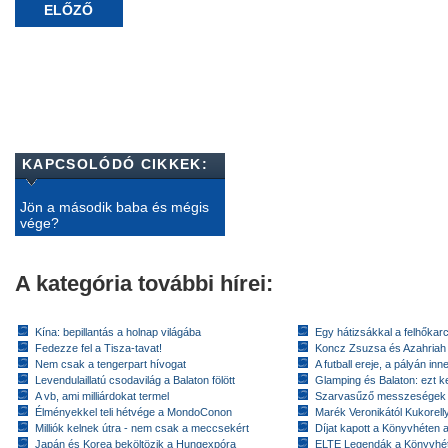
ELŐZŐ
KAPCSOLÓDÓ CIKKEK:
Jön a második baba és mégis
vége?
A kategória további hírei:
Kína: bepillantás a holnap világába
Egy hátizsákkal a felhőkarc
Fedezze fel a Tisza-tavat!
Koncz Zsuzsa és Azahriah
Nem csak a tengerpart hívogat
A futball ereje, a pályán inn
Levendulaillatú csodavilág a Balaton fölött
Glamping és Balaton: ezt ke
A vb, ami milliárdokat termel
Szarvasűző messzeségek
Élményekkel teli hétvége a MondoConon
Marék Veronikától Kukorell
Milliók kelnek útra - nem csak a meccsekért
Díjat kapott a Könyvhéten
Japán és Korea beköltözik a Hungexpóra
ELTE Legendák a Könyvhé