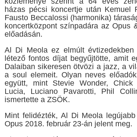
közleménye szerint a 64 éves zené
házas pécsi koncertje után Kemuel 
Fausto Beccalossi (harmonika) tárasá
koncertközpont színpadára az Opus 
előadásán.
Al Di Meola ez elmúlt évtizedekben
létező fontos díjat begyűjtötte, amit 
Dalaiban sikeresen ötvözi a jazz, a vi
a soul elemeit. Olyan neves előadók
együtt, mint Stevie Wonder, Chic
Lucia, Luciano Pavarotti, Phil Col
ismertette a ZSÖK.
Mint felidézték, Al Di Meola legújab
Opus 2018. február 23-án jelent meg.