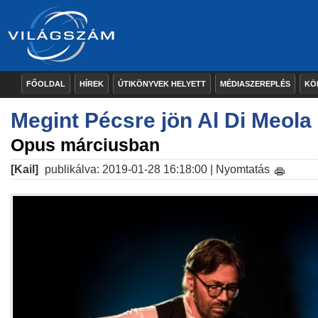
FŐOLDAL
HÍREK
ÚTIKÖNYVEK HELYETT
MÉDIASZEREPLÉS
KÖ
Megint Pécsre jön Al Di Meola
Opus márciusban
[Kail]
publikálva: 2019-01-28 16:18:00 |
Nyomtatás