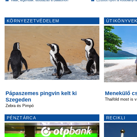
Villák, legendák: időutazás a Balatonon
Ezüstöt nyert a Kodolányi
KÖRNYEZETVÉDELEM
ÚTIKÖNYVEK
Pápaszemes pingvin kelt ki
Menekülő cs
Szegeden
Thaiföld most is v
Zebra és Pimpó
PÉNZTÁRCA
RECIKLI