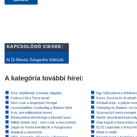
KAPCSOLÓDÓ CIKKEK:
Al Di Meola Szegedre költözik
A kategória további hírei:
Kína: bepillantás a holnap világába
Egy hátizsákkal a felhőkarc
Fedezze fel a Tisza-tavat!
Koncz Zsuzsa és Azahriah
Nem csak a tengerpart hívogat
A futball ereje, a pályán inn
Levendulaillatú csodavilág a Balaton fölött
Glamping és Balaton: ezt ke
A vb, ami milliárdokat termel
Szarvasűző messzeségek
Élményekkel teli hétvége a MondoConon
Marék Veronikától Kukorell
Milliók kelnek útra - nem csak a meccsekért
Díjat kapott a Könyvhéten
Japán és Korea beköltözik a Hungexpóra
ELTE Legendák a Könyvhé
Átalakult a sportzóna
Made in Vidék