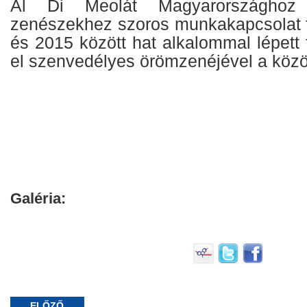
Al Di Meolát Magyarországho
zenészekhez szoros munkakapcsolat f
és 2015 között hat alkalommal lépett f
el szenvedélyes örömzenéjével a köz
Galéria:
ELŐZŐ