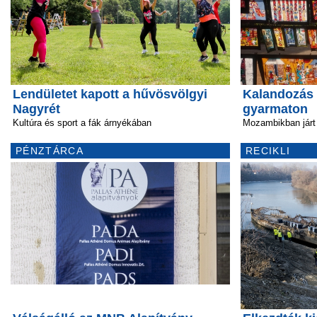
Lendületet kapott a hűvösvölgyi
Kalandozás 
Nagyrét
gyarmaton
Kultúra és sport a fák árnyékában
Mozambikban járt 
PÉNZTÁRCA
RECIKLI