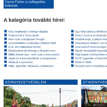
Carrie Fisher a csillagokba
költözött
A kategória további hírei:
Kína: bepillantás a holnap világába
Egy hátizsákkal a felhőkarc
Fedezze fel a Tisza-tavat!
Koncz Zsuzsa és Azahriah
Nem csak a tengerpart hívogat
A futball ereje, a pályán inn
Levendulaillatú csodavilág a Balaton fölött
Glamping és Balaton: ezt ke
A vb, ami milliárdokat termel
Szarvasűző messzeségek
Élményekkel teli hétvége a MondoConon
Marék Veronikától Kukorell
Milliók kelnek útra - nem csak a meccsekért
Díjat kapott a Könyvhéten
Japán és Korea beköltözik a Hungexpóra
ELTE Legendák a Könyvhé
Átalakult a sportzóna
Made in Vidék
Villák, legendák: időutazás a Balatonon
Ezüstöt nyert a Kodolányi
KÖRNYEZETVÉDELEM
ÚTIKÖNYVEK