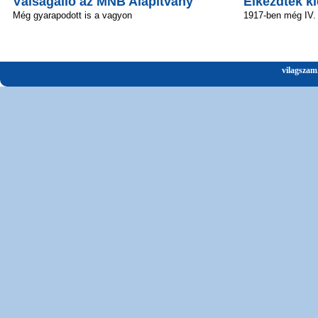
Válságálló az MNB Alapítvány
Elkezdték ki
Még gyarapodott is a vagyon
1917-ben még IV.
vilagszam