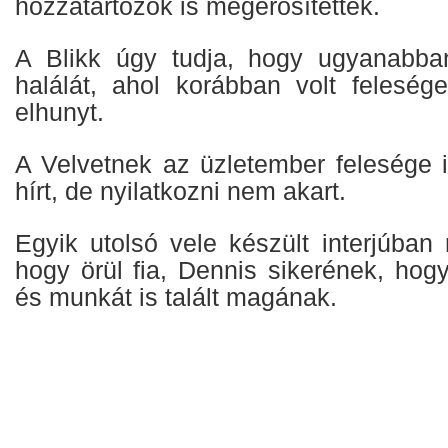
hozzátartozók is megerősítették.
A Blikk úgy tudja, hogy ugyanabban
halálát, ahol korábban volt feleség
elhunyt.
A Velvetnek az üzletember felesége i
hírt, de nyilatkozni nem akart.
Egyik utolsó vele készült interjúban
hogy örül fia, Dennis sikerének, hog
és munkát is talált magának.