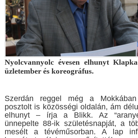
Nyolcvannyolc évesen elhunyt Klapk
üzletember és koreográfus.
Szerdán reggel még a Mokkában 
posztolt is közösségi oldalán, ám dél
elhunyt – írja a Blikk. Az “arany
ünnepelte 88-ik születésnapját, a töb
mesélt a tévéműsorban. A lap info