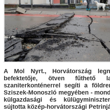
A Mol Nyrt., Horvátország legn
befektetője, ötven fűthető 
szaniterkonténerrel segíti a földre
Sziszek-Monoszló megyében - mondta
külgazdasági és külügyminiszte
sújtotta közép-horvátországi Petrin