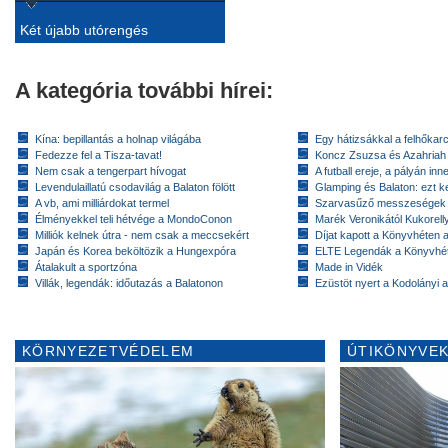
Két újabb utórengés
A kategória további hírei:
Kína: bepillantás a holnap világába
Egy hátizsákkal a felhőkarc
Fedezze fel a Tisza-tavat!
Koncz Zsuzsa és Azahriah
Nem csak a tengerpart hívogat
A futball ereje, a pályán inn
Levendulaillatú csodavilág a Balaton fölött
Glamping és Balaton: ezt ke
A vb, ami milliárdokat termel
Szarvasűző messzeségek
Élményekkel teli hétvége a MondoConon
Marék Veronikától Kukorell
Milliók kelnek útra - nem csak a meccsekért
Díjat kapott a Könyvhéten
Japán és Korea beköltözik a Hungexpóra
ELTE Legendák a Könyvhé
Átalakult a sportzóna
Made in Vidék
Villák, legendák: időutazás a Balatonon
Ezüstöt nyert a Kodolányi
KÖRNYEZETVÉDELEM
ÚTIKÖNYVEK