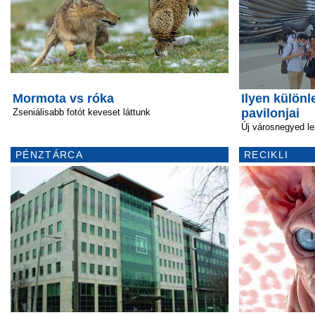
Mormota vs róka
Ilyen külön
pavilonjai
Zseniálisabb fotót keveset láttunk
Új városnegyed le
PÉNZTÁRCA
RECIKLI