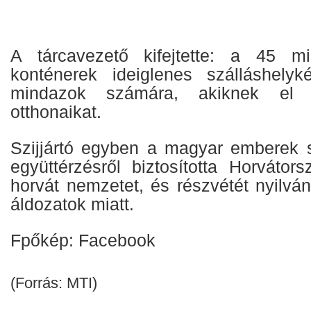
A tárcavezető kifejtette: a 45 mil
konténerek ideiglenes szálláshelyk
mindazok számára, akiknek el k
otthonaikat.
Szijjártó egyben a magyar emberek sz
együttérzésről biztosította Horvátor
horvát nemzetet, és részvétét nyilvání
áldozatok miatt.
Fpőkép: Facebook
(Forrás: MTI)