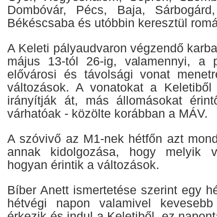
Dombóvár, Pécs, Baja, Sárbogárd,
Békéscsaba és utóbbin keresztül román
A Keleti pályaudvaron végzendő karbant
május 13-tól 26-ig, valamennyi, a p
elővárosi és távolsági vonat menet
változások. A vonatokat a Keletibő
irányítják át, más állomásokat érin
várhatóak - közölte korábban a MÁV.
A szóvivő az M1-nek hétfőn azt mondta
annak kidolgozása, hogy melyik v
hogyan érintik a változások.
Bíber Anett ismertetése szerint egy 
hétvégi napon valamivel kevesebb
érkezik és indul a Keletiből, ez napon