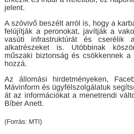
jelent.
A szóvivő beszélt arról is, hogy a kar
felújítják a peronokat, javítják a vako
vasúti infrastruktúrát és cserélik 
alkatrészeket is. Utóbbinak kösz
műszaki biztonság és csökkennek a k
hozzá.
Az állomási hirdetményeken, Faceb
Mávinform és ügyfélszolgálatuk segít
át az információkat a menetrendi válto
Bíber Anett.
(Forrás: MTI)