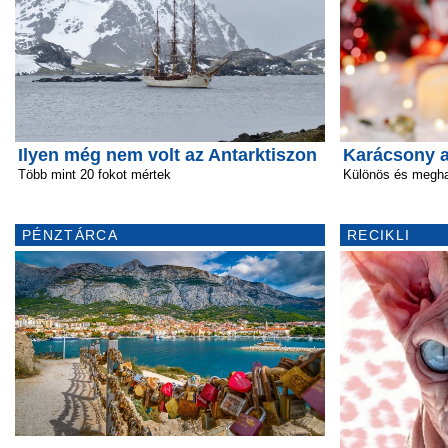
Ilyen még nem volt az Antarktiszon
Karácsony a
Több mint 20 fokot mértek
Különös és megha
PÉNZTÁRCA
RECIKLI