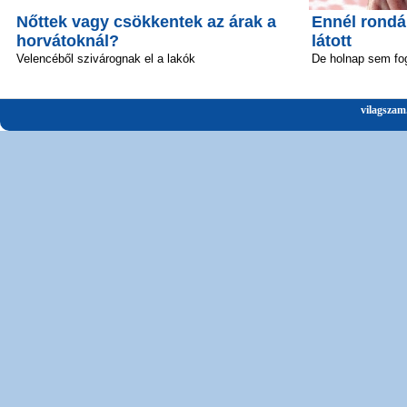
Nőttek vagy csökkentek az árak a
Ennél rond
horvátoknál?
látott
Velencéből szivárognak el a lakók
De holnap sem fo
vilagszam