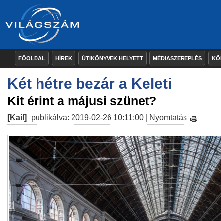
FŐOLDAL
HÍREK
ÚTIKÖNYVEK HELYETT
MÉDIASZEREPLÉS
KÖ
Két hétre bezár a Keleti
Kit érint a májusi szünet?
[Kail]
publikálva: 2019-02-26 10:11:00 |
Nyomtatás