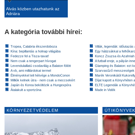
Alvás közben utazhatunk az
Adriára
A kategória további hírei:
Tropea, Calabria ékszerdoboza
Villák, legendák: időutazás
Kína: bepillantás a holnap világába
Egy hátizsákkal a felhőkarc
Fedezze fel a Tisza-tavat!
Koncz Zsuzsa és Azahriah
Nem csak a tengerpart hívogat
A futball ereje, a pályán inn
Levendulaillatú csodavilág a Balaton fölött
Glamping és Balaton: ezt ke
A vb, ami milliárdokat termel
Szarvasűző messzeségek
Élményekkel teli hétvége a MondoConon
Marék Veronikától Kukorell
Milliók kelnek útra - nem csak a meccsekért
Díjat kapott a Könyvhéten
Japán és Korea beköltözik a Hungexpóra
ELTE Legendák a Könyvhé
Átalakult a sportzóna
Made in Vidék
KÖRNYEZETVÉDELEM
ÚTIKÖNYVEK