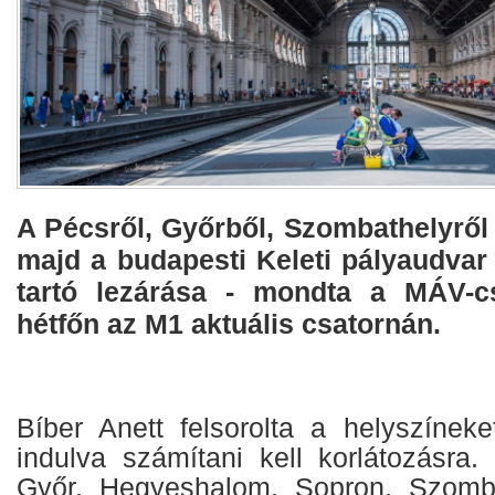
A Pécsről, Győrből, Szombathelyről u
majd a budapesti Keleti pályaudvar 
tartó lezárása - mondta a MÁV-cs
hétfőn az M1 aktuális csatornán.
Bíber Anett felsorolta a helyszínek
indulva számítani kell korlátozásra.
Győr, Hegyeshalom, Sopron, Szomba