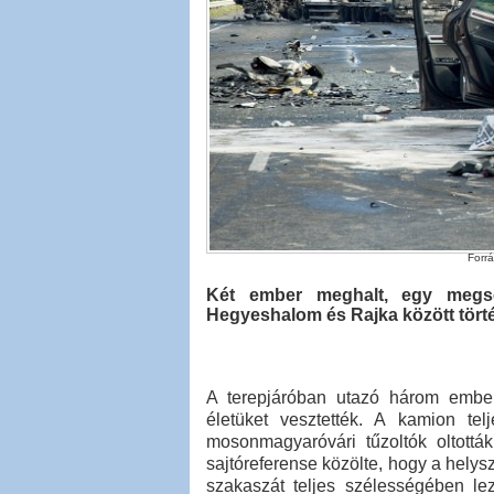
Forrá
Két ember meghalt, egy megsér
Hegyeshalom és Rajka között törté
A terepjáróban utazó három embert
életüket vesztették. A kamion te
mosonmagyaróvári tűzoltók oltottá
sajtóreferense közölte, hogy a helys
szakaszát teljes szélességében lez