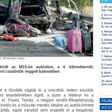
TOP
1. Mi v
Egy mag
2. Ezt m
Életvesz
3. Emel
Ez (is) l
4. Menj
Több min
5. Döbb
Zárcsökk
6. Ilyen
Két év t
7. Náda
s: MTI/Krizsán Csaba
Lezuhant
8. Csod
ült az M15-ös autóúton, a 4. kilométernél,
A kerti 
nt csütörtök reggeli balesetben
9. Blöff
Zacher G
10. Ilye
Szex kö
 a tűzoltók vágták ki a roncsból, ketten közülük
ljes terjedelmében égett, a tüzet a lébényi és a
k el. Füves Tamás, a megyei rendőr-főkapitányság
zínelés és a műszaki mentés idejére az autóút érintett
MŰS
árták, egyik irányból sem engedik el a forgalmat.