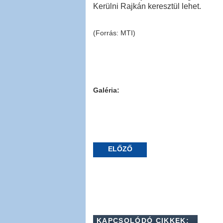
Kerülni Rajkán keresztül lehet.
(Forrás: MTI)
Galéria:
ELŐZŐ
KAPCSOLÓDÓ CIKKEK: