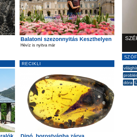
SZÉ
Balatoni szezonnyitás Keszthelyen
Hévíz is nyitva már
SZÓF
RECIKLI
világhí
probl
dóra
Ú
--
aralók
Dinó, borostyánba zárva