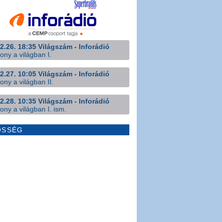
2.26. 18:35 Világszám - Inforádió
ony a világban I.
2.27. 10:05 Világszám - Inforádió
ony a világban II.
2.28. 10:35 Világszám - Inforádió
ony a világban I. ism.
ÖSSÉG