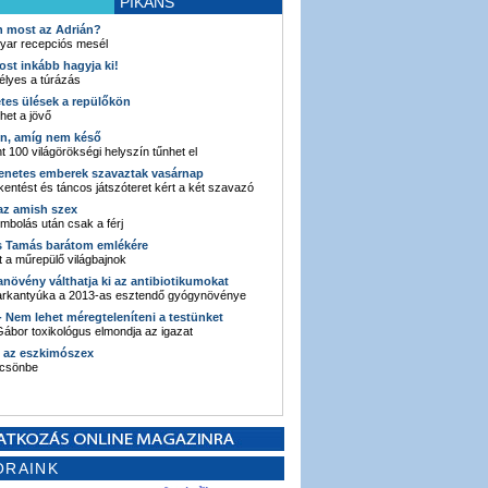
PIKÁNS
an most az Adrián?
yar recepciós mesél
ost inkább hagyja ki!
élyes a túrázás
etes ülések a repülőkön
ehet a jövő
en, amíg nem késő
t 100 világörökségi helyszín tűnhet el
enetes emberek szavaztak vasárnap
entést és táncos játszóteret kért a két szavazó
 az amish szex
ombolás után csak a férj
s Tamás barátom emlékére
 a műrepülő világbajnok
anövény válthatja ki az antibiotikumokat
sarkantyúka a 2013-as esztendő gyógynövénye
 - Nem lehet méregteleníteni a testünket
ábor toxikológus elmondja az igazat
n az eszkimószex
lcsönbe
ORAINK