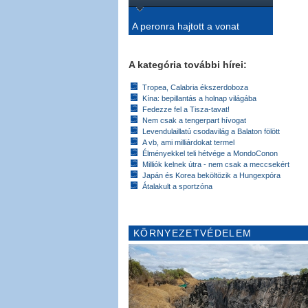
A peronra hajtott a vonat
A kategória további hírei:
Tropea, Calabria ékszerdoboza
Kína: bepillantás a holnap világába
Fedezze fel a Tisza-tavat!
Nem csak a tengerpart hívogat
Levendulaillatú csodavilág a Balaton fölött
A vb, ami milliárdokat termel
Élményekkel teli hétvége a MondoConon
Milliók kelnek útra - nem csak a meccsekért
Japán és Korea beköltözik a Hungexpóra
Átalakult a sportzóna
KÖRNYEZETVÉDELEM