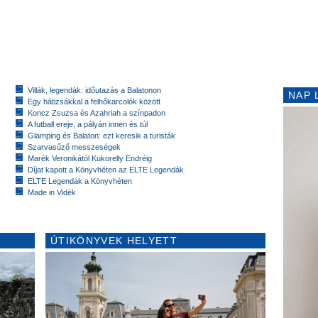
Villák, legendák: időutazás a Balatonon
NAP 
Egy hátizsákkal a felhőkarcolók között
Koncz Zsuzsa és Azahriah a színpadon
A futball ereje, a pályán innen és túl
Glamping és Balaton: ezt keresik a turisták
Szarvasűző messzeségek
Marék Veronikától Kukorelly Endréig
Díjat kapott a Könyvhéten az ELTE Legendák
ELTE Legendák a Könyvhéten
Made in Vidék
ÚTIKÖNYVEK HELYETT