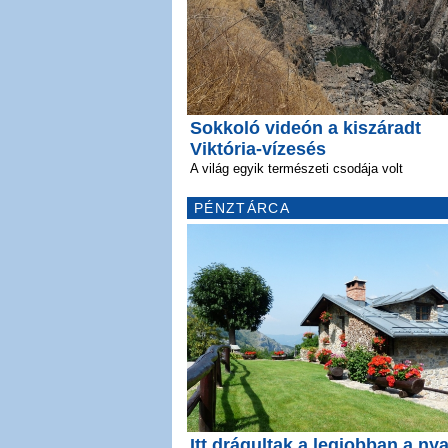
Sokkoló videón a kiszáradt
Viktória-vízesés
A világ egyik természeti csodája volt
PÉNZTÁRCA
Itt drágultak a legjobban a ny