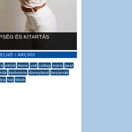
PSÉG ÉS KITARTÁS
ELHŐ / ARCHÍV
rű
eltűnt
titanic
volt
csillag
máris
járat
émák
kedvence
disneyland
bezárnák
jra
hat
tiktok