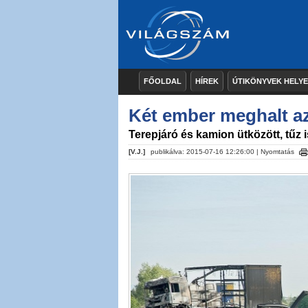
FŐOLDAL
HÍREK
ÚTIKÖNYVEK HELY
Két ember meghalt a
Terepjáró és kamion ütközött, tűz i
[V.J.]
publikálva: 2015-07-16 12:26:00 |
Nyomtatás