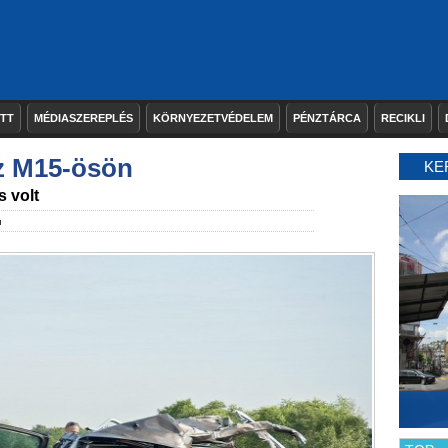
ETT
MÉDIASZEREPLÉS
KÖRNYEZETVÉDELEM
PÉNZTÁRCA
RECIKLI
z M15-ösön
KE
s volt