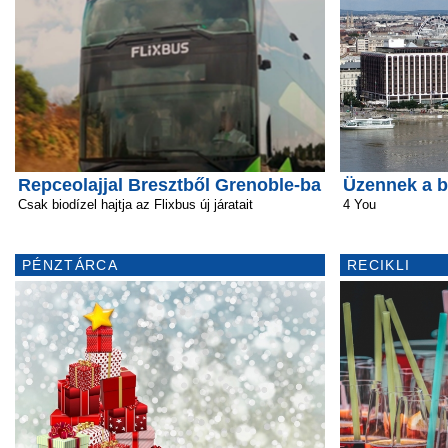
Repceolajjal Bresztből Grenoble-ba
Üzennek a b
Csak biodízel hajtja az Flixbus új járatait
4 You
PÉNZTÁRCA
RECIKLI