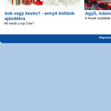
Sok vagy kevés? - ennyit költünk
Agyő, másn
ajándékra
A finnek kitalálták
Mi került a top 5-be?
vilagszam