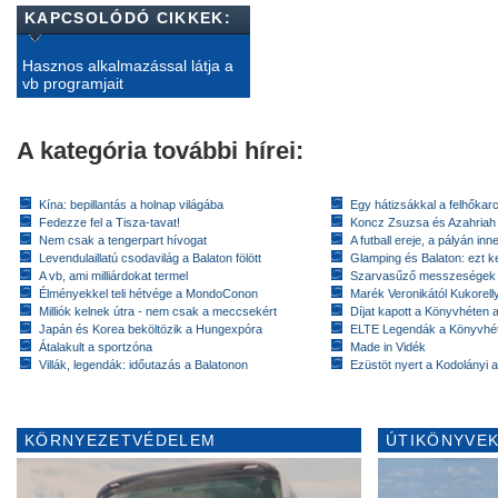
KAPCSOLÓDÓ CIKKEK:
Hasznos alkalmazással látja a
vb programjait
A kategória további hírei:
Kína: bepillantás a holnap világába
Egy hátizsákkal a felhőkarc
Fedezze fel a Tisza-tavat!
Koncz Zsuzsa és Azahriah
Nem csak a tengerpart hívogat
A futball ereje, a pályán inn
Levendulaillatú csodavilág a Balaton fölött
Glamping és Balaton: ezt ke
A vb, ami milliárdokat termel
Szarvasűző messzeségek
Élményekkel teli hétvége a MondoConon
Marék Veronikától Kukorell
Milliók kelnek útra - nem csak a meccsekért
Díjat kapott a Könyvhéten
Japán és Korea beköltözik a Hungexpóra
ELTE Legendák a Könyvhé
Átalakult a sportzóna
Made in Vidék
Villák, legendák: időutazás a Balatonon
Ezüstöt nyert a Kodolányi
KÖRNYEZETVÉDELEM
ÚTIKÖNYVEK