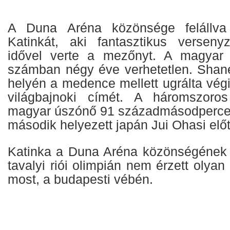
A Duna Aréna közönsége felállva 
Katinkát, aki fantasztikus verseny
idővel verte a mezőnyt. A magyar
számban négy éve verhetetlen. Shan
helyén a medence mellett ugrálta vég
világbajnoki címét. A háromszoros
magyar úszónő 91 századmásodperces
második helyezett japán Jui Ohasi előt
Katinka a Duna Aréna közönségének 
tavalyi riói olimpián nem érzett olyan
most, a budapesti vébén.