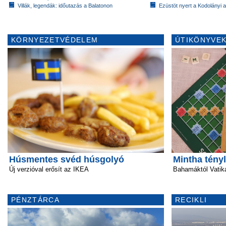
Villák, legendák: időutazás a Balatonon
Ezüstöt nyert a Kodolányi
KÖRNYEZETVÉDELEM
ÚTIKÖNYVEK
Húsmentes svéd húsgolyó
Mintha tény
Új verzióval erősít az IKEA
Bahamáktól Vatik
PÉNZTÁRCA
RECIKLI