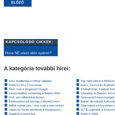
ELŐZŐ
KAPCSOLÓDÓ CIKKEK:
Hova NE utazz idén nyáron?
A kategória további hírei:
Kína: bepillantás a holnap világába
Egy hátizsákkal a felhőkarc
Fedezze fel a Tisza-tavat!
Koncz Zsuzsa és Azahriah
Nem csak a tengerpart hívogat
A futball ereje, a pályán inn
Levendulaillatú csodavilág a Balaton fölött
Glamping és Balaton: ezt ke
A vb, ami milliárdokat termel
Szarvasűző messzeségek
Élményekkel teli hétvége a MondoConon
Marék Veronikától Kukorell
Milliók kelnek útra - nem csak a meccsekért
Díjat kapott a Könyvhéten
Japán és Korea beköltözik a Hungexpóra
ELTE Legendák a Könyvhé
Átalakult a sportzóna
Made in Vidék