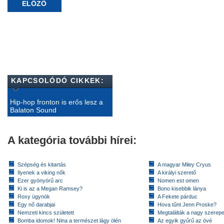
ELŐZŐ
KAPCSOLÓDÓ CIKKEK:
Hip-hop fronton is erős lesz a
Balaton Sound
A kategória további hírei:
Szépség és kitartás
A magyar Miley Cryus
Ilyenek a viking nők
A királyi szerető
Ezer gyönyörű arc
Nomen est omen
Ki is az a Megan Ramsey?
Bono kisebbik lánya
Roxy ügynök
A Fekete párduc
Egy nő darabjai
Hova tűnt Jenn Proske?
Nemzeti kincs született
Megtalálták a nagy szerep
Bomba idomok! Nina a természet lágy ölén
Az egyik gyűrű az övé