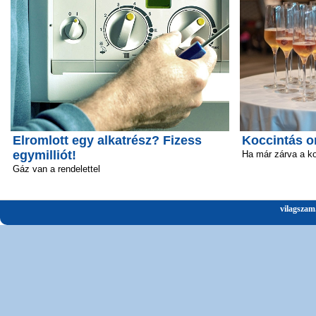
Elromlott egy alkatrész? Fizess
Koccintás o
egymilliót!
Ha már zárva a k
Gáz van a rendelettel
vilagszam