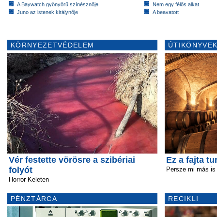
A Baywatch gyönyörű színésznője
Nem egy félős alkat
Juno az istenek királynője
A beavatott
KÖRNYEZETVÉDELEM
ÚTIKÖNYVEK
Vér festette vörösre a szibériai
Ez a fajta t
folyót
Persze mi más is
Horror Keleten
PÉNZTÁRCA
RECIKLI