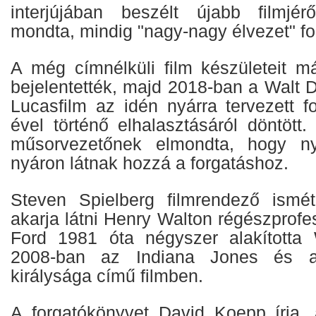
interjújában beszélt újabb filmjér
mondta, mindig "nagy-nagy élvezet" fo
A még címnélküli film készületeit má
bejelentették, majd 2018-ban a Walt 
Lucasfilm az idén nyárra tervezett f
ével történő elhalasztásáról döntött
műsorvezetőnek elmondta, hogy n
nyáron látnak hozzá a forgatáshoz.
Steven Spielberg filmrendező ismét
akarja látni Henry Walton régészprof
Ford 1981 óta négyszer alakította 
2008-ban az Indiana Jones és a 
királysága című filmben.
A forgatókönyvet David Koepp írja, 