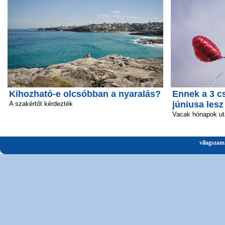
Kihozható-e olcsóbban a nyaralás?
Ennek a 3 c
júniusa lesz
A szakértőt kérdezték
Vacak hónapok ut
vilagszam