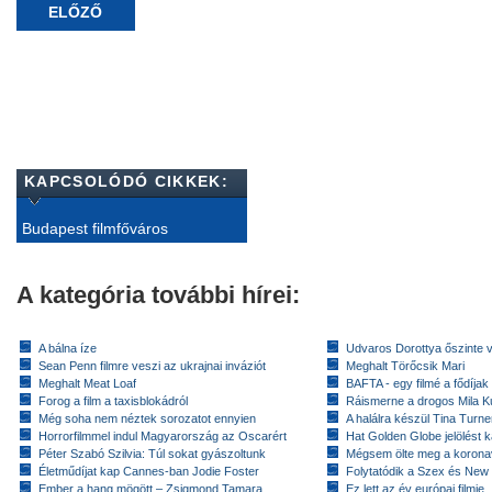
ELŐZŐ
KAPCSOLÓDÓ CIKKEK:
Budapest filmfőváros
A kategória további hírei:
A bálna íze
Udvaros Dorottya őszinte 
Sean Penn filmre veszi az ukrajnai inváziót
Meghalt Törőcsik Mari
Meghalt Meat Loaf
BAFTA - egy filmé a fődíja
Forog a film a taxisblokádról
Ráismerne a drogos Mila K
Még soha nem néztek sorozatot ennyien
A halálra készül Tina Turne
Horrorfilmmel indul Magyarország az Oscarért
Hat Golden Globe jelölést 
Péter Szabó Szilvia: Túl sokat gyászoltunk
Mégsem ölte meg a koronav
Életműdíjat kap Cannes-ban Jodie Foster
Folytatódik a Szex és New
Ember a hang mögött – Zsigmond Tamara
Ez lett az év európai filmje