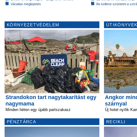
Váratlan meglepetés
Be kellene szüntetni a szt
KÖRNYEZETVÉDELEM
ÚTIKÖNYVEK
Strandokon tart nagytakarítást egy
Angkor mind
nagymama
szárnyal
Minden héten egy újabb partszakasz
Új hotel nyílik 
PÉNZTÁRCA
RECIKLI