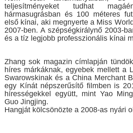
teljesítményeket tudhat magáé
hármasugrásban és 100 méteres fut
első kínai, aki megnyerte a Miss Wor
2007-ben. A szépségkirálynő 2003-ban
és a tíz legjobb professzionális kínai 
Zhang sok magazin címlapján tündököl
híres márkáknak, egyebek mellett a L
Swarowskinak és a China Merchant Ba
egy Kínát népszerűsítő filmben is 20
hírességekkel együtt, mint Yao Min
Guo Jingjing.
Hangját kölcsönözte a 2008-as nyári o