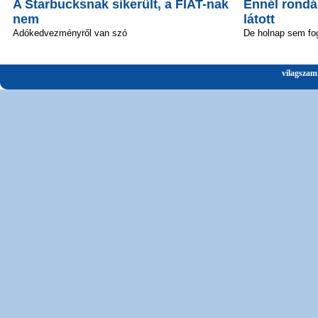
A Starbucksnak sikerült, a FIAT-nak
Ennél rond
nem
látott
Adókedvezményről van szó
De holnap sem fo
vilagszam