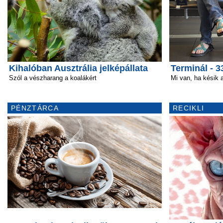
Kihalóban Ausztrália jelképállata
Terminál - 3
Szól a vészharang a koalákért
Mi van, ha késik 
PÉNZTÁRCA
RECIKLI