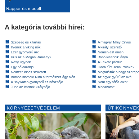
Rapper és modell
A kategória további hírei:
Szépség és kitartás
A magyar Miley Cryus
Ilyenek a viking nők
A királyi szerető
Ezer gyönyörű arc
Nomen est omen
Ki is az a Megan Ramsey?
Bono kisebbik lánya
Roxy ügynök
A Fekete párduc
Egy nő darabjai
Hova tűnt Jenn Proske?
Nemzeti kincs született
Megtalálták a nagy szerep
Bomba idomok! Nina a természet lágy ölén
Az egyik gyűrű az övé
A Baywatch gyönyörű színésznője
Nem egy félős alkat
Juno az istenek királynője
A beavatott
KÖRNYEZETVÉDELEM
ÚTIKÖNYVEK