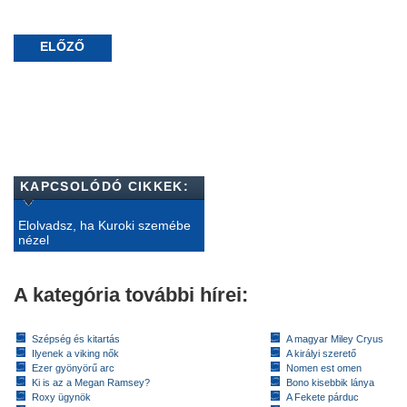
ELŐZŐ
KAPCSOLÓDÓ CIKKEK:
Elolvadsz, ha Kuroki szemébe
nézel
A kategória további hírei:
Szépség és kitartás
A magyar Miley Cryus
Ilyenek a viking nők
A királyi szerető
Ezer gyönyörű arc
Nomen est omen
Ki is az a Megan Ramsey?
Bono kisebbik lánya
Roxy ügynök
A Fekete párduc