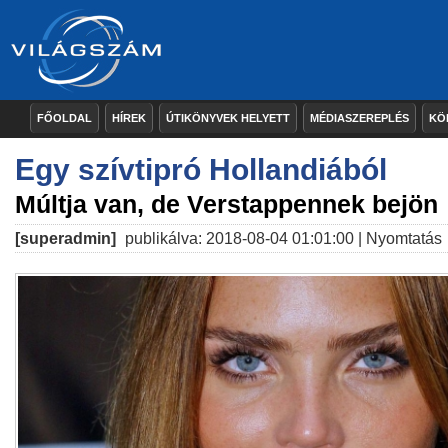
FŐOLDAL
HÍREK
ÚTIKÖNYVEK HELYETT
MÉDIASZEREPLÉS
KÖ
Egy szívtipró Hollandiából
Múltja van, de Verstappennek bejön
[superadmin]
publikálva: 2018-08-04 01:01:00 |
Nyomtatás