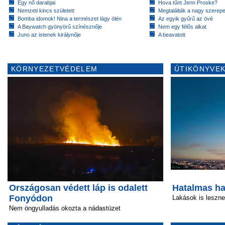
Egy nő darabjai
Hova tűnt Jenn Proske?
Nemzeti kincs született
Megtalálták a nagy szerep
Bomba idomok! Nina a természet lágy ölén
Az egyik gyűrű az övé
A Baywatch gyönyörű színésznője
Nem egy félős alkat
Juno az istenek királynője
A beavatott
KÖRNYEZETVÉDELEM
ÚTIKÖNYVEK
Országosan védett láp is odalett
Hatalmas ha
Fonyódon
Lakások is leszn
Nem öngyulladás okozta a nádastüzet