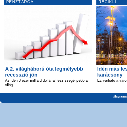
PÉNZTÁRCA
RECIKLI
A 2. világháború óta legmélyebb
Idén más le
recesszió jön
karácsony
Az idén 3 ezer milliárd dollárral lesz szegényebb a
Ez várható a vár
világ
vilagszam