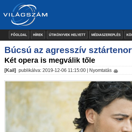
FŐOLDAL
HÍREK
ÚTIKÖNYVEK HELYETT
MÉDIASZEREPLÉS
KÖ
Búcsú az agresszív sztártenor
Két opera is megválik tőle
[Kail]
publikálva: 2019-12-06 11:15:00 |
Nyomtatás