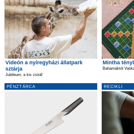
Videón a nyíregyházi állatpark
Mintha tény
sztárja
Bahamáktól Vatik
Jubileum, a kis zsiráf
PÉNZTÁRCA
RECIKLI