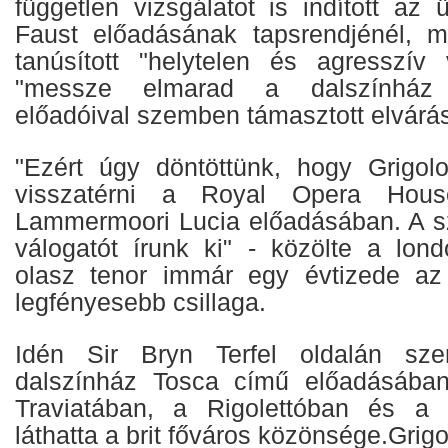
független vizsgálatot is indított az
Faust előadásának tapsrendjénél, m
tanúsított "helytelen és agresszív 
"messze elmarad a dalszínház 
előadóival szemben támasztott elvárás
"Ezért úgy döntöttünk, hogy Grigol
visszatérni a Royal Opera Hous
Lammermoori Lucia előadásában. A sz
válogatót írunk ki" - közölte a lon
olasz tenor immár egy évtizede az 
legfényesebb csillaga.
Idén Sir Bryn Terfel oldalán sze
dalszínház Tosca című előadásába
Traviatában, a Rigolettóban és a
láthatta a brit főváros közönsége.Grig