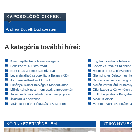
KAPCSOLÓDÓ CIKKEK:
Andrea Bocelli Budapesten
A kategória további hírei:
Kína: bepillantás a holnap világába
Egy hátizsákkal a felhőkarc
Fedezze fel a Tisza-tavat!
Koncz Zsuzsa és Azahriah
Nem csak a tengerpart hívogat
A futball ereje, a pályán inn
Levendulaillatú csodavilág a Balaton fölött
Glamping és Balaton: ezt ke
A vb, ami milliárdokat termel
Szarvasűző messzeségek
Élményekkel teli hétvége a MondoConon
Marék Veronikától Kukorell
Milliók kelnek útra - nem csak a meccsekért
Díjat kapott a Könyvhéten
Japán és Korea beköltözik a Hungexpóra
ELTE Legendák a Könyvhé
Átalakult a sportzóna
Made in Vidék
Villák, legendák: időutazás a Balatonon
Ezüstöt nyert a Kodolányi
KÖRNYEZETVÉDELEM
ÚTIKÖNYVEK