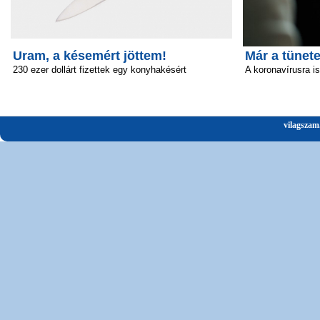
Uram, a késemért jöttem!
Már a tünete
230 ezer dollárt fizettek egy konyhakésért
A koronavírusra i
vilagszam