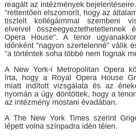
reagált az intézmények bejelentéseire.
"rettentően elszomorít, hogy az általa
tisztelt kollégáimmal szembeni v
elveivel összeegyeztethetetlennek 
Opera House". A tenor ugyanakkor
időnként "nagyon szertelenné" válik és
"a történtek soha többé nem fognak m
A New York-i Metropolitan Opera k
írta, hogy a Royal Opera House Gri
miatt indított vizsgálata és az ének
nyomán a úgy döntöttek, hogy a tenor
az intézmény mostani évadában.
A The New York Times szerint Grigo
lépett volna színpadra idén télen.