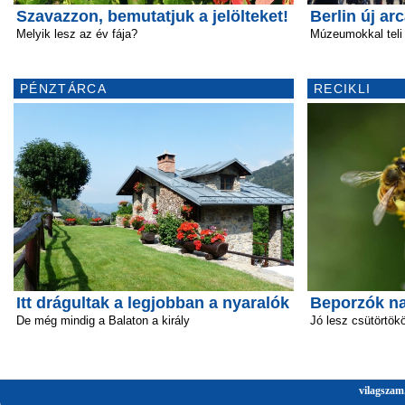
Szavazzon, bemutatjuk a jelölteket!
Berlin új ar
Melyik lesz az év fája?
Múzeumokkal teli
PÉNZTÁRCA
RECIKLI
Itt drágultak a legjobban a nyaralók
Beporzók n
De még mindig a Balaton a király
Jó lesz csütörtök
vilagszam