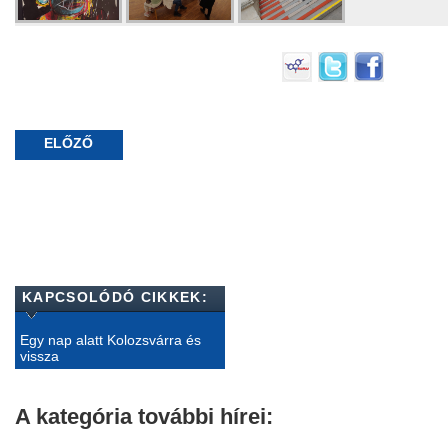
ELŐZŐ
KAPCSOLÓDÓ CIKKEK:
Egy nap alatt Kolozsvárra és
vissza
A kategória további hírei: