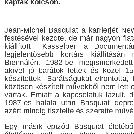
kapták kölcsön.
Jean-Michel Basquiat a karrierjét New
festésével kezdte, de már nagyon fiata
kiállított Kasselben a Documentá
legjelentősebb kortárs kiállításá
Biennálén. 1982-be megismerkedett
akivel jó barátok lettek és közel 1
készítettek. Barátságukat elrontotta, 
közösen készített művekből nem lett o
várták. Emiatt a kapcsolatuk lazult, 
1987-es halála után Basquiat depres
azért mindig tisztelte és szerette művé
Egy másik epizód Basquiat életéb