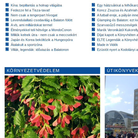
Kína: bepillantás a holnap világába
Egy hátizsákkal a felhőkarc
Fedezze fel a Tisza-tavat!
Koncz Zsuzsa és Azahriah
Nem csak a tengerpart hívogat
A futball ereje, a pályán inn
Levendulaillatú csodavilág a Balaton fölött
Glamping és Balaton: ezt ke
A vb, ami milliárdokat termel
Szarvasűző messzeségek
Élményekkel teli hétvége a MondoConon
Marék Veronikától Kukorell
Milliók kelnek útra - nem csak a meccsekért
Díjat kapott a Könyvhéten
Japán és Korea beköltözik a Hungexpóra
ELTE Legendák a Könyvhé
Átalakult a sportzóna
Made in Vidék
Villák, legendák: időutazás a Balatonon
Ezüstöt nyert a Kodolányi
KÖRNYEZETVÉDELEM
ÚTIKÖNYVEK