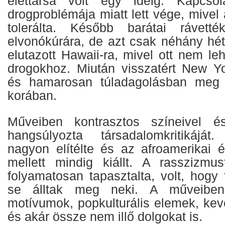
élettársa volt egy ideig. Kapcso
drogproblémája miatt lett vége, mive
tolerálta. Később barátai rávett
elvonókúrára, de azt csak néhány hét
elutazott Hawaii-ra, mivel ott nem leh
drogokhoz. Miután visszatért New Yo
és hamarosan túladagolásban meg 
korában.
Műveiben kontrasztos színeivel é
hangsúlyozta társadalomkritikájá
nagyon elítélte és az afroamerikai é
mellett mindig kiállt. A rasszizmu
folyamatosan tapasztalta, volt, hogy 
se álltak meg neki. A műveiben e
motívumok, popkulturális elemek, kev
és akár össze nem illő dolgokat is.