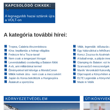
KAPCSOLÓDÓ CIKKEK:
A legnagyobb hazai sztárok újra
a VOLT-on
A kategória további hírei:
Tropea, Calabria ékszerdoboza
Villák, legendák: időutazás
Kína: bepillantás a holnap világába
Egy hátizsákkal a felhőkarc
Fedezze fel a Tisza-tavat!
Koncz Zsuzsa és Azahriah
Nem csak a tengerpart hívogat
A futball ereje, a pályán inn
Levendulaillatú csodavilág a Balaton fölött
Glamping és Balaton: ezt ke
A vb, ami milliárdokat termel
Szarvasűző messzeségek
Élményekkel teli hétvége a MondoConon
Marék Veronikától Kukorell
Milliók kelnek útra - nem csak a meccsekért
Díjat kapott a Könyvhéten
Japán és Korea beköltözik a Hungexpóra
ELTE Legendák a Könyvhé
Átalakult a sportzóna
Made in Vidék
KÖRNYEZETVÉDELEM
ÚTIKÖNYVEK