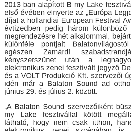
2013-ban alapított B my Lake fesztiv
első évében elnyerte az „Európa Legjo
díjat a hollandiai European Festival A
évtizedben pedig három különböző h
megrendezésre hét alkalommal, bejárt
különféle pontjait Balatonvilágost
egészen Zamárdi szabadstrandj
kényszerszünet után a legnagyo
elektronikus zenei fesztivált jegyző 
és a VOLT Produkció Kft. szervezői ú
idén már a Balaton Sound ad otthon
június 29. és július 2. között.
„A Balaton Sound szervezőiként büs
my Lake fesztivállal kötött megáll
látható, hogy nem csak itthon, ha
elektronikus zenei szcénában is 