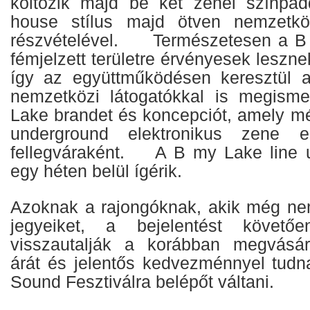
költözik majd be két zenei színpad
house stílus majd ötven nemzetköz
részvételével. Természetesen a B
fémjelzett területre érvényesek leszn
így az együttműködésen keresztül 
nemzetközi látogatókkal is megisme
Lake brandet és koncepciót, amely mél
underground elektronikus zene e
fellegváraként. A B my Lake line u
egy héten belül ígérik.
Azoknak a rajongóknak, akik még nem
jegyeiket, a bejelentést követőe
visszautalják a korábban megvásáro
árát és jelentős kedvezménnyel tudn
Sound Fesztiválra belépőt váltani.