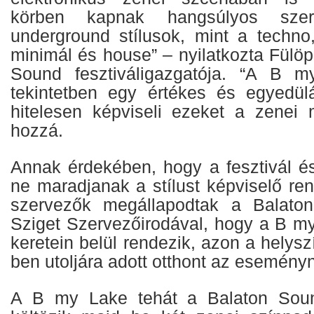
körben kapnak hangsúlyos sze
underground stílusok, mint a techno
minimál és house” – nyilatkozta Fülöp
Sound fesztiváligazgatója. “A B 
tekintetben egy értékes és egyedül
hitelesen képviseli ezeket a zenei m
hozzá.
Annak érdekében, hogy a fesztivál és
ne maradjanak a stílust képviselő re
szervezők megállapodtak a Balato
Sziget Szervezőirodával, hogy a B m
keretein belül rendezik, azon a helys
ben utoljára adott otthont az esemény
A B my Lake tehát a Balaton Sound