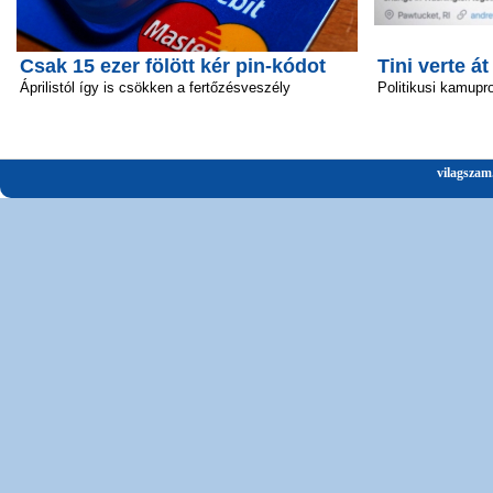
Csak 15 ezer fölött kér pin-kódot
Tini verte át
Áprilistól így is csökken a fertőzésveszély
Politikusi kamupro
vilagszam