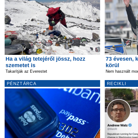
Ha a világ tetejéről jössz, hozz
73 évesen, k
szemetet is
körül
Takarítják az Everestet
Nem használt mod
PÉNZTÁRCA
RECIKLI