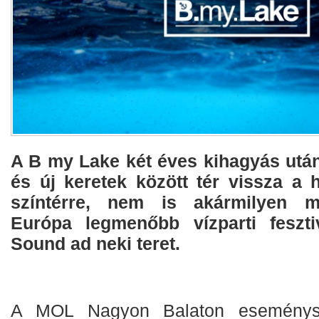
A B my Lake két éves kihagyás utá
és új keretek között tér vissza a 
színtérre, nem is akármilyen m
Európa legmenőbb vízparti feszti
Sound ad neki teret.
A MOL Nagyon Balaton eseményso