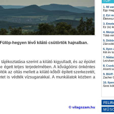
TOP
1. Mi v
Egy mag
2. Ezt m
Életvesz
3. Emel
Ez (is) l
4. Menj
Több min
5. Döbb
 Fülöp-hegyen lévő kilátó csütörtök hajnalban.
Zárcsökk
6. Ilyen
Két év t
7. Náda
Lezuhant
ájékoztatása szerint a kilátó kigyulladt, és az épület
8. Csod
je égett teljes terjedelmében. A kővágóörsi önkéntes
A kerti 
ók az oltás mellett a kilátó kőből épített szerkezetét,
9. Blöff
letet is védték vízsugarakkal. A munkálatok közben a
Zacher G
10. Ilye
Szex kö
© vilagszam.hu
MŰS