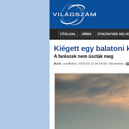
FŐOLDAL
HÍREK
ÚTIKÖNYVEK HELY
Kiégett egy balatoni k
A farészek nem úszták meg
[Kail]
publikálva: 2020-02-13 04:29:00 |
Nyomtatás