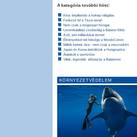
A kategória további hírei:
Kína: bepillantás a holnap világába
Fedezze fel a Tisza-tavat!
Nem csak a tengerpart hívogat
Levendulaillatú csodavilág a Balaton fölött
A vb, ami milliárdokat termel
Élményekkel teli hétvége a MondoConon
Milliók kelnek útra - nem csak a meccsekért
Japán és Korea beköltözik a Hungexpóra
Átalakult a sportzóna
Villák, legendák: időutazás a Balatonon
KÖRNYEZETVÉDELEM