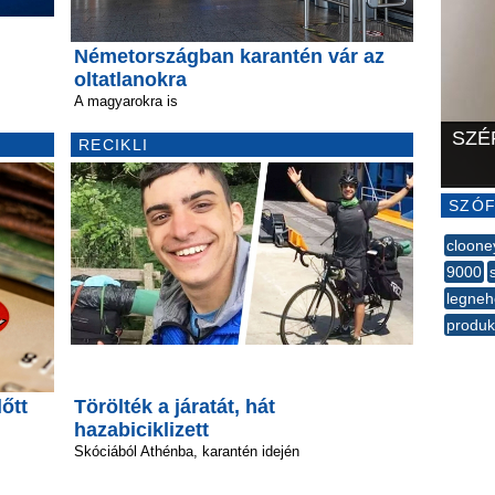
Németországban karantén vár az
oltatlanokra
A magyarokra is
SZÉ
RECIKLI
SZÓF
cloone
9000
legne
produk
--
lőtt
Törölték a járatát, hát
hazabiciklizett
Skóciából Athénba, karantén idején