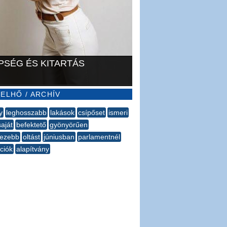
PSÉG ÉS KITARTÁS
ELHŐ / ARCHÍV
y
leghosszabb
lakások
csípőset
ismeri
saját
befektető
gyönyörűen
hezebb
oltást
júniusban
parlamentnél
ciók
alapítvány