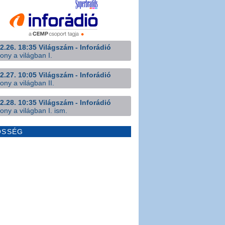
2.26. 18:35 Világszám - Inforádió
ony a világban I.
2.27. 10:05 Világszám - Inforádió
ony a világban II.
2.28. 10:35 Világszám - Inforádió
ony a világban I. ism.
ÖSSÉG