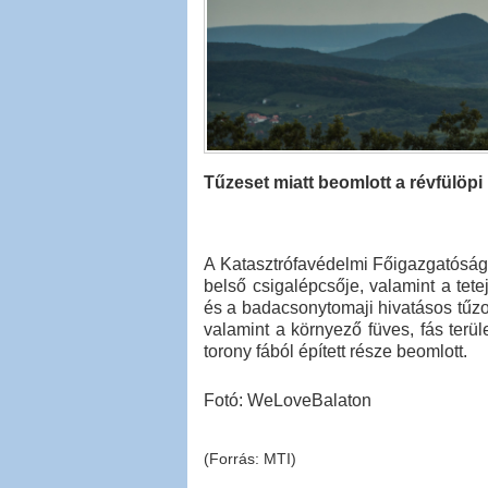
Tűzeset miatt beomlott a révfülöpi
A Katasztrófavédelmi Főigazgatóság t
belső csigalépcsője, valamint a tete
és a badacsonytomaji hivatásos tűzolt
valamint a környező füves, fás terü
torony fából épített része beomlott.
Fotó: WeLoveBalaton
(Forrás: MTI)