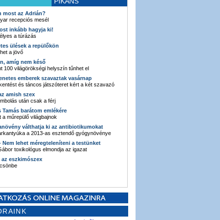
PIKÁNS
an most az Adrián?
yar recepciós mesél
ost inkább hagyja ki!
élyes a túrázás
etes ülések a repülőkön
ehet a jövő
en, amíg nem késő
t 100 világörökségi helyszín tűnhet el
enetes emberek szavaztak vasárnap
entést és táncos játszóteret kért a két szavazó
 az amish szex
ombolás után csak a férj
s Tamás barátom emlékére
 a műrepülő világbajnok
anövény válthatja ki az antibiotikumokat
sarkantyúka a 2013-as esztendő gyógynövénye
 - Nem lehet méregteleníteni a testünket
ábor toxikológus elmondja az igazat
n az eszkimószex
lcsönbe
ORAINK