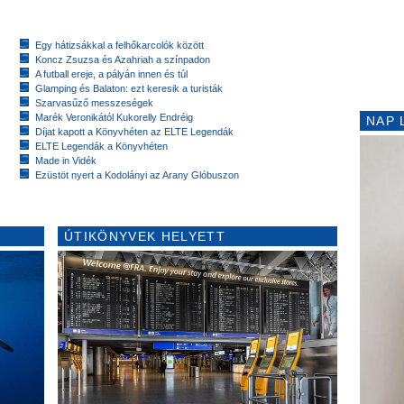
Egy hátizsákkal a felhőkarcolók között
Koncz Zsuzsa és Azahriah a színpadon
A futball ereje, a pályán innen és túl
Glamping és Balaton: ezt keresik a turisták
Szarvasűző messzeségek
Marék Veronikától Kukorelly Endréig
NAP 
Díjat kapott a Könyvhéten az ELTE Legendák
ELTE Legendák a Könyvhéten
Made in Vidék
Ezüstöt nyert a Kodolányi az Arany Glóbuszon
ÚTIKÖNYVEK HELYETT