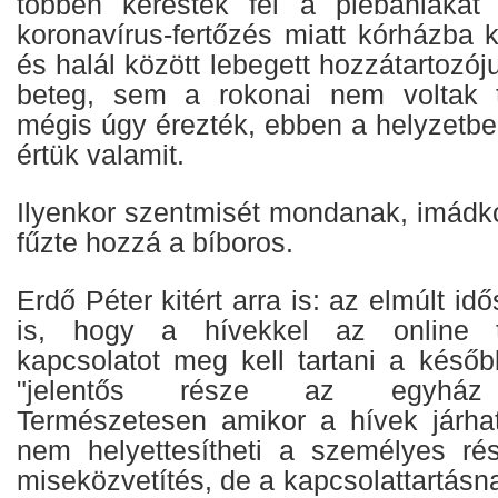
többen keresték fel a plébániákat 
koronavírus-fertőzés miatt kórházba ke
és halál között lebegett hozzátartozó
beteg, sem a rokonai nem voltak 
mégis úgy érezték, ebben a helyzetbe
értük valamit.
Ilyenkor szentmisét mondanak, imádko
fűzte hozzá a bíboros.
Erdő Péter kitért arra is: az elmúlt i
is, hogy a hívekkel az online té
kapcsolatot meg kell tartani a későb
"jelentős része az egyház k
Természetesen amikor a hívek járha
nem helyettesítheti a személyes rés
miseközvetítés, de a kapcsolattartásn