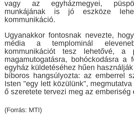
vagy az egyházmegyei, püspökk
munkájának is jó eszköze lehet
kommunikáció.
Ugyanakkor fontosnak nevezte, hogy
média a templominál elevene
kommunikációt tesz lehetővé, a
magamutogatásra, bohóckodásra a f
egyház küldetéséhez hűen használják ez
bíboros hangsúlyozta: az emberrel szo
Isten "egy lett közülünk", megmutatva 
ő szeretete tervezi meg az emberiség é
(Forrás: MTI)