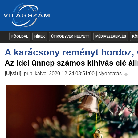
FŐOLDAL
HÍREK
ÚTIKÖNYVEK HELYETT
MÉDIASZEREPLÉS
KÖ
A karácsony reményt hordoz, 
Az idei ünnep számos kihívás elé áll
[Ujvári]
publikálva: 2020-12-24 08:51:00 |
Nyomtatás