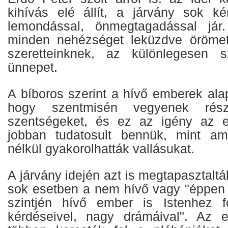
kihívás elé állít, a járvány sok ké
lemondással, önmegtagadással jár
minden nehézséget leküzdve örömet
szeretteinknek, az különlegesen 
ünnepet.
A bíboros szerint a hívő emberek alap
hogy szentmisén vegyenek rész
szentségeket, és ez az igény az e
jobban tudatosult bennük, mint ami
nélkül gyakorolhatták vallásukat.
A járvány idején azt is megtapasztaltá
sok esetben a nem hívő vagy "éppen 
szintjén hívő ember is Istenhez f
kérdéseivel, nagy drámáival". Az e