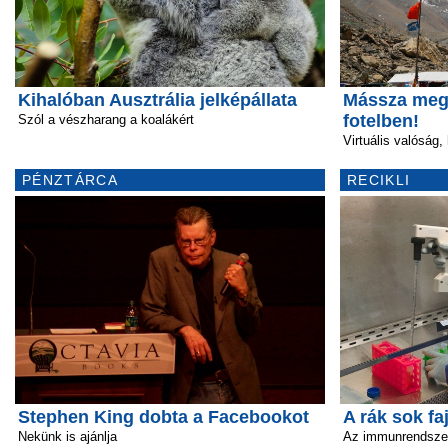
Kihalóban Ausztrália jelképállata
Mássza meg 
fotelben!
Szól a vészharang a koalákért
Virtuális valóság,
PÉNZTÁRCA
RECIKLI
Stephen King dobta a Facebookot
A rák sok fa
Nekünk is ajánlja
Az immunrendszer 