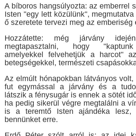
A bíboros hangsúlyozta: az emberrel sz
Isten "egy lett közülünk", megmutatva 
ő szeretete tervezi meg az emberiség é
Hozzátette: még járvány idején
megtapasztalni, hogy "kaptunk
amelyekkel felvehetjük a harcot" a
betegségekkel, természeti csapásokk
Az elmúlt hónapokban látványos volt,
fut egymással a járvány és a tud
látszik a fénysugár is ennek a sötét i
ha pedig sikerül végre megtalálni a ví
is a teremtő Isten ajándéka lesz, 
bennünket erre.
Erdő Péter szólt arról is: az idei