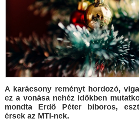
A karácsony reményt hordozó, viga
ez a vonása nehéz időkben mutatko
mondta Erdő Péter bíboros, eszt
érsek az MTI-nek.