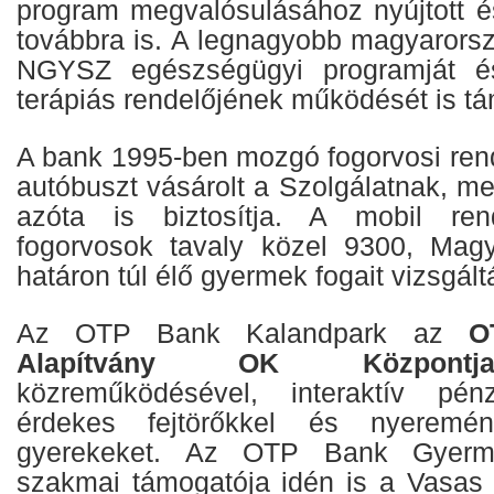
program megvalósulásához nyújtott és
továbbra is. A legnagyobb magyarorszá
NGYSZ egészségügyi programját és
terápiás rendelőjének működését is tá
A bank 1995-ben mozgó fogorvosi rend
autóbuszt vásárolt a Szolgálatnak, me
azóta is biztosítja. A mobil ren
fogorvosok tavaly közel 9300, Mag
határon túl élő gyermek fogait vizsgál
Az OTP Bank Kalandpark az
O
Alapítvány OK Központj
közreműködésével, interaktív pénz
érdekes fejtörőkkel és nyeremé
gyerekeket. Az OTP Bank Gyerme
szakmai támogatója idén is a Vasas