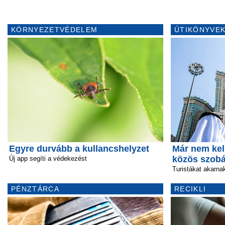
KÖRNYEZETVÉDELEM
ÚTIKÖNYVEK
Egyre durvább a kullancshelyzet
Már nem kel
közös szob
Új app segíti a védekezést
Turistákat akarn
PÉNZTÁRCA
RECIKLI