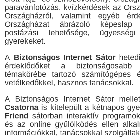
paravánfotózás, kvízkérdések az Orsz
Országházról, valamint egyéb érd
Országházat ábrázoló képeslap 
postázási lehetősége, ügyességi
gyerekeket.
A
Biztonságos Internet Sátor
hetedi
érdeklődőket a biztonságosabb in
témakörébe tartozó számítógépes és
vetélkedőkkel, hasznos tanácsokkal.
A Biztonságos Internet Sátor mell
Csatorna
is kitelepült a kétnapos gy
Friend
sátorban interaktív programok
és az online gyűlölködés ellen alk
információkkal, tanácsokkal szolgáltak