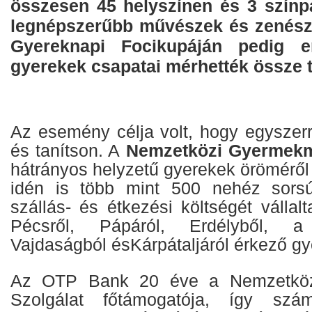
összesen
45
helyszínen és 3 színpa
legnépszerűbb művészek és zenész
Gyereknapi Focikupáján pedig e
gyerekek csapatai mérhették össze 
Az esemény célja volt, hogy egyszer
és tanítson. A
Nemzetközi Gyermekm
hátrányos helyzetű gyerekek öröméről
idén is több mint 500 nehéz sorsú
szállás- és étkezési költségét vállal
Pécsről, Pápáról, Erdélyből, a
Vajdaságból ésKárpátaljáról érkező gy
Az OTP Bank 20 éve a Nemzetköz
Szolgálat főtámogatója, így szám