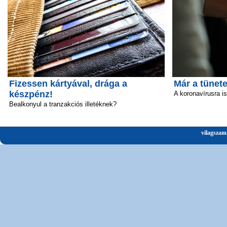
Fizessen kártyával, drága a
Már a tünete
készpénz!
A koronavírusra i
Bealkonyul a tranzakciós illetéknek?
vilagszam