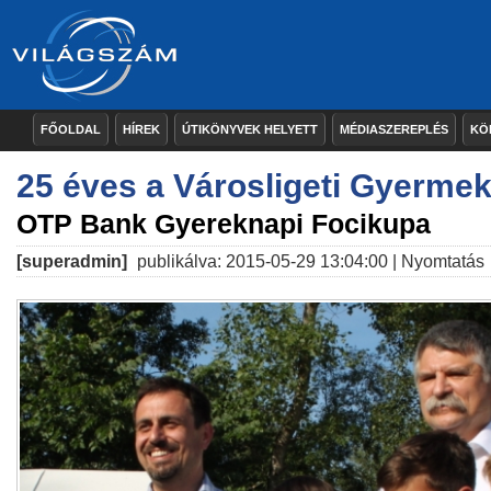
FŐOLDAL
HÍREK
ÚTIKÖNYVEK HELYETT
MÉDIASZEREPLÉS
KÖ
25 éves a Városligeti Gyerme
OTP Bank Gyereknapi Focikupa
[superadmin]
publikálva: 2015-05-29 13:04:00 |
Nyomtatás