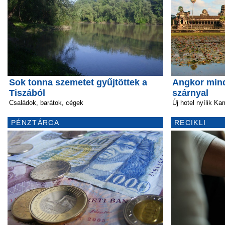
Sok tonna szemetet gyűjtöttek a
Angkor mind
Tiszából
szárnyal
Családok, barátok, cégek
Új hotel nyílik 
PÉNZTÁRCA
RECIKLI