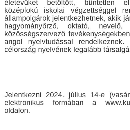
életévüket betöltött, büntetlen el
középfokú iskolai végzettséggel r
állampolgárok jelentkezhetnek, akik já
hagyományőrző, oktató, nevelő,
közösségszervező tevékenységekben
angol nyelvtudással rendelkeznek.
célország nyelvének legalább társalgás
Jelentkezni 2024. július 14-e (vasár
elektronikus formában a www.kul
oldalon.