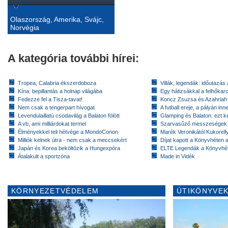
Olaszország, Amerika, Svájc,
Norvégia
A kategória további hírei:
Tropea, Calabria ékszerdoboza
Villák, legendák: időutazás
Kína: bepillantás a holnap világába
Egy hátizsákkal a felhőkarc
Fedezze fel a Tisza-tavat!
Koncz Zsuzsa és Azahriah
Nem csak a tengerpart hívogat
A futball ereje, a pályán inn
Levendulaillatú csodavilág a Balaton fölött
Glamping és Balaton: ezt ke
A vb, ami milliárdokat termel
Szarvasűző messzeségek
Élményekkel teli hétvége a MondoConon
Marék Veronikától Kukorell
Milliók kelnek útra - nem csak a meccsekért
Díjat kapott a Könyvhéten
Japán és Korea beköltözik a Hungexpóra
ELTE Legendák a Könyvhé
Átalakult a sportzóna
Made in Vidék
KÖRNYEZETVÉDELEM
ÚTIKÖNYVEK