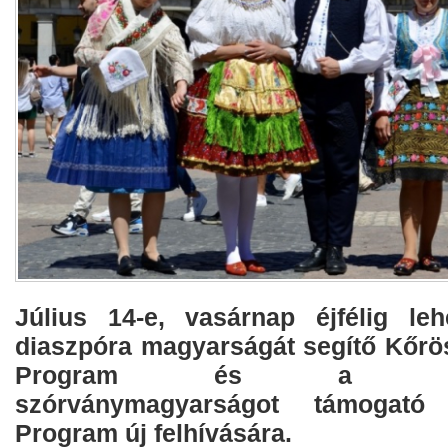
Július 14-e, vasárnap éjfélig leh
diaszpóra magyarságát segítő Kőr
Program és a Kárpát
szórványmagyarságot támogató
Program új felhívására.