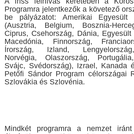
A friss felhívás keretében a Kőr
Programra jelentkezők a követező or
be pályázatot: Amerikai Egyesült
(Ausztria, Belgium, Bosznia-Herceg
Ciprus, Csehország, Dánia, Egyesült 
Macedónia, Finnország, Franciaor
Írország, Izland, Lengyelorszá
Norvégia, Olaszország, Portugália
Svájc, Svédország), Izrael, Kanada 
Petőfi Sándor Program célországai 
Szlovákia és Szlovénia.
Mindkét programra a nemzet iránt e