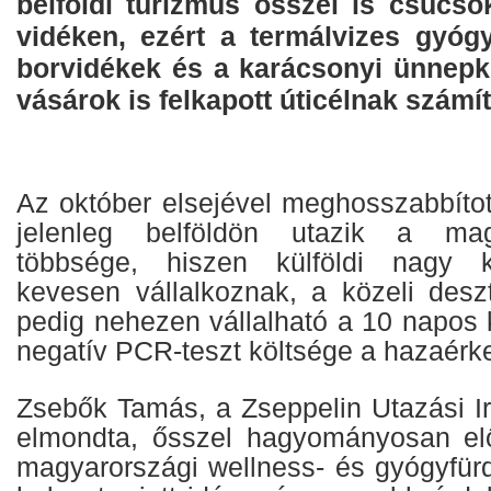
belföldi turizmus ősszel is csúcso
vidéken, ezért a termálvizes gyógy
borvidékek és a karácsonyi ünnepk
vásárok is felkapott úticélnak számí
Az október elsejével meghosszabbítot
jelenleg belföldön utazik a ma
többsége, hiszen külföldi nagy k
kevesen vállalkoznak, a közeli desz
pedig nehezen vállalható a 10 napos 
negatív PCR-teszt költsége a hazaérk
Zsebők Tamás, a Zseppelin Utazási Ir
elmondta, ősszel hagyományosan elő
magyarországi wellness- és gyógyfürd