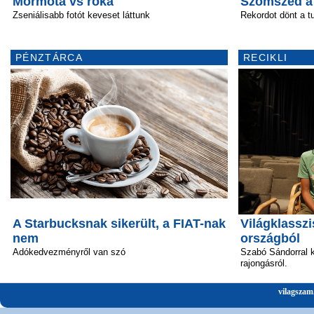
Mormota vs róka
Szomszéd a
Zseniálisabb fotót keveset láttunk
Rekordot dönt a t
PÉNZTÁRCA
RECIKLI
A Starbucksnak sikerült, a FIAT-nak
Világklasszi
nem
országból
Adókedvezményről van szó
Szabó Sándorral k
rajongásról.
vilagszam