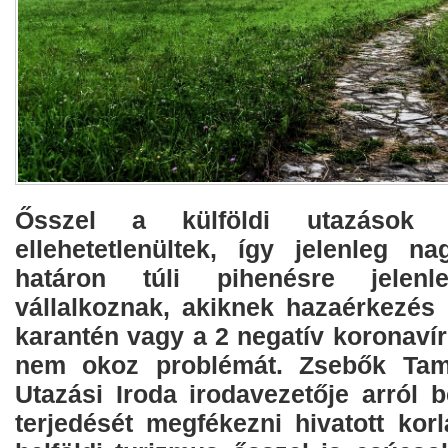
Ősszel a külföldi utazások s
ellehetetlenültek, így jelenleg 
határon túli pihenésre jele
vállalkoznak, akiknek hazaérkezés
karantén vagy a 2 negatív koronavír
nem okoz problémát. Zsebők Tam
Utazási Iroda irodavezetője arról b
terjedését megfékezni hivatott kor