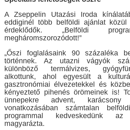
A Zseppelin Utazási Iroda kínálat
eddiginél több belföldi ajánlat közü
érdeklődők. „Belföldi progr
megháromszorozódott!”
„Őszi foglalásaink 90 százaléka be
történnek. Az utazni vágyók sz
különböző termálvizes, gyógyfü
alkottunk, ahol egyesült a kulturá
gasztronómiai élvezetekkel és közb
kényeztető pihenés örömeinek is! T
ünnepekre advent, karácsony 
vonatkozásában számtalan belföld
programmal kedveskedünk az
magyarázta.