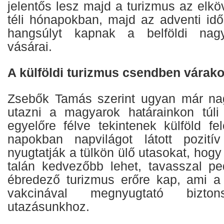
jelentős lesz majd a turizmus az elkö
téli hónapokban, majd az adventi i
hangsúlyt kapnak a belföldi nagy
vásárai.
A külföldi turizmus csendben várako
Zsebők Tamás szerint ugyan már na
utazni a magyarok határainkon túli
egyelőre félve tekintenek külföld fe
napokban napvilágot látott pozitív
nyugtatják a tülkön ülő utasokat, hogy
talán kedvezőbb lehet, tavasszal p
ébredező turizmus erőre kap, ami a
vakcinával megnyugtató bizt
utazásunkhoz.