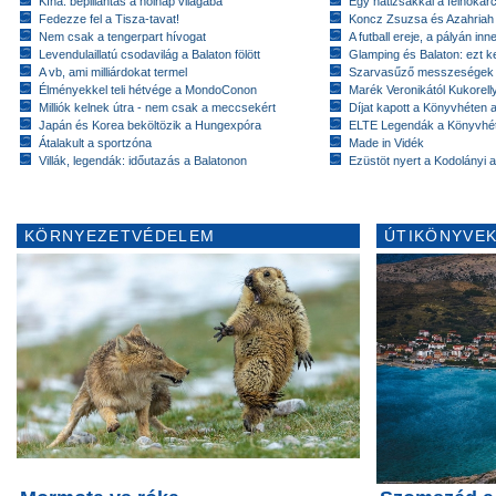
Kína: bepillantás a holnap világába
Egy hátizsákkal a felhőkarc
Fedezze fel a Tisza-tavat!
Koncz Zsuzsa és Azahriah
Nem csak a tengerpart hívogat
A futball ereje, a pályán inn
Levendulaillatú csodavilág a Balaton fölött
Glamping és Balaton: ezt ke
A vb, ami milliárdokat termel
Szarvasűző messzeségek
Élményekkel teli hétvége a MondoConon
Marék Veronikától Kukorell
Milliók kelnek útra - nem csak a meccsekért
Díjat kapott a Könyvhéten
Japán és Korea beköltözik a Hungexpóra
ELTE Legendák a Könyvhé
Átalakult a sportzóna
Made in Vidék
Villák, legendák: időutazás a Balatonon
Ezüstöt nyert a Kodolányi
KÖRNYEZETVÉDELEM
ÚTIKÖNYVEK