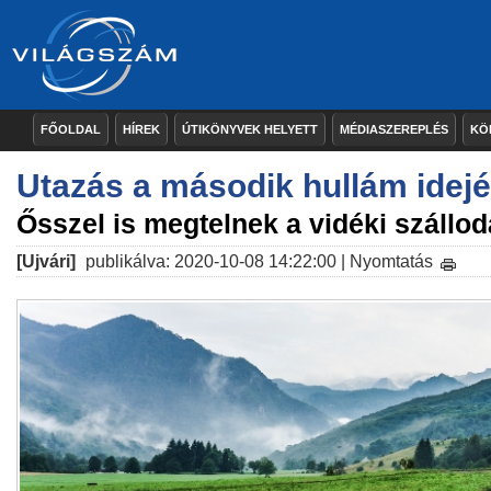
FŐOLDAL
HÍREK
ÚTIKÖNYVEK HELYETT
MÉDIASZEREPLÉS
KÖ
Utazás a második hullám idej
Ősszel is megtelnek a vidéki szállo
[Ujvári]
publikálva: 2020-10-08 14:22:00 |
Nyomtatás