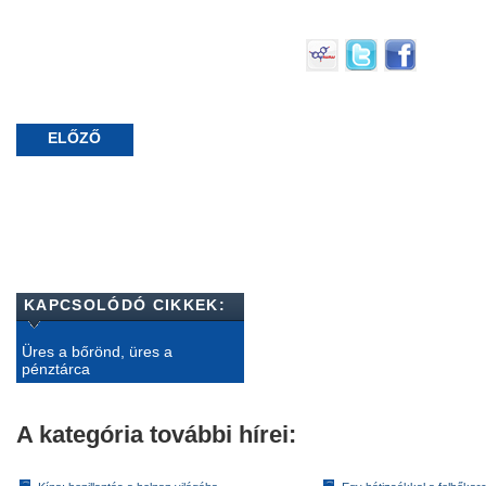
ELŐZŐ
KAPCSOLÓDÓ CIKKEK:
Üres a bőrönd, üres a
pénztárca
A kategória további hírei: