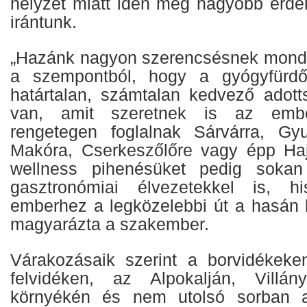
helyzet miatt idén még nagyobb érde
irántunk.
„Hazánk nagyon szerencsésnek mondh
a szempontból, hogy a gyógyfürdő
határtalan, számtalan kedvező adot
van, amit szeretnek is az emb
rengetegen foglalnak Sárvárra, Gyu
Makóra, Cserkeszőlőre vagy épp Haj
wellness pihenésüket pedig sokan
gasztronómiai élvezetekkel is, 
emberhez a legközelebbi út a hasán k
magyarázta a szakember.
Várakozásaik szerint a borvidékeke
felvidéken, az Alpokalján, Villá
környékén és nem utolsó sorban a