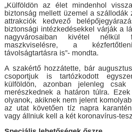
„Külföldön az élet mindenhol vissza
biztonság mellett üzemel a szállodák z
attrakciók kedvező belépőjegyárazá
biztonsági intézkedésekkel várják a l
nagyvárosaiban kivétel nélkül 
maszkviselésre, a kézfertőt
távolságtartásra is”- mondta.
A szakértő hozzátette, bár augusztu
csoportjuk is tartózkodott egysz
külföldön, azonban jelenleg csak
merészkednek a határon túlra. Ezek
olyanok, akiknek nem jelent komolyab
az utat követően tíz napra karantén
vagy állniuk kell a két koronavírus-tesz
Speciális lehetőségek őszre