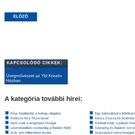
ELŐZŐ
KAPCSOLÓDÓ CIKKEK:
Üvegművészet az Ybl Kreatív
Házban
A kategória további hírei:
Kína: bepillantás a holnap világába
Egy hátizsákkal a felhőkarc
Fedezze fel a Tisza-tavat!
Koncz Zsuzsa és Azahriah
Nem csak a tengerpart hívogat
A futball ereje, a pályán inn
Levendulaillatú csodavilág a Balaton fölött
Glamping és Balaton: ezt ke
A vb, ami milliárdokat termel
Szarvasűző messzeségek