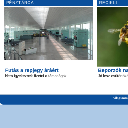
PÉNZTÁRCA
RECIKLI
Futás a repjegy áráért
Beporzók n
Nem igyekeznek fizetni a társaságok
Jó lesz csütörtök
vilagszam