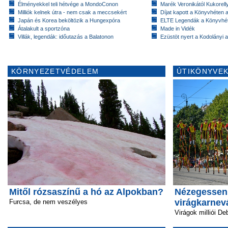
Élményekkel teli hétvége a MondoConon
Marék Veronikától Kukorell
Milliók kelnek útra - nem csak a meccsekért
Díjat kapott a Könyvhéten
Japán és Korea beköltözik a Hungexpóra
ELTE Legendák a Könyvhé
Átalakult a sportzóna
Made in Vidék
Villák, legendák: időutazás a Balatonon
Ezüstöt nyert a Kodolányi
KÖRNYEZETVÉDELEM
ÚTIKÖNYVEK
Mitől rózsaszínű a hó az Alpokban?
Nézegessen
virágkarnevá
Furcsa, de nem veszélyes
Virágok milliói D