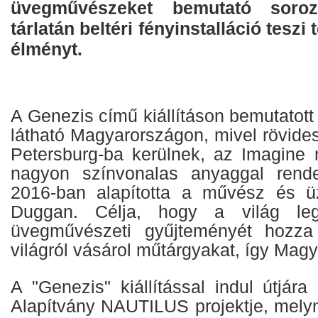
üvegművészeket bemutató soroz
tárlatán beltéri fényinstalláció teszi 
élményt.
A Genezis című kiállításon bemutatott 
látható Magyarországon, mivel rövidese
Petersburg-ba kerülnek, az Imagine
nagyon színvonalas anyaggal rend
2016-ban alapította a művész és üz
Duggan. Célja, hogy a világ leg
üvegművészeti gyűjteményét hozza
világról vásárol műtárgyakat, így Magy
A "Genezis" kiállítással indul útjár
Alapítvány NAUTILUS projektje, melyn