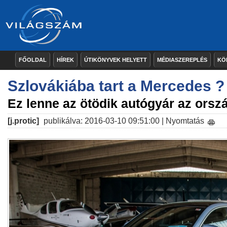
FŐOLDAL
HÍREK
ÚTIKÖNYVEK HELYETT
MÉDIASZEREPLÉS
KÖ
Szlovákiába tart a Mercedes ?
Ez lenne az ötödik autógyár az ors
[j.protic]
publikálva: 2016-03-10 09:51:00 |
Nyomtatás