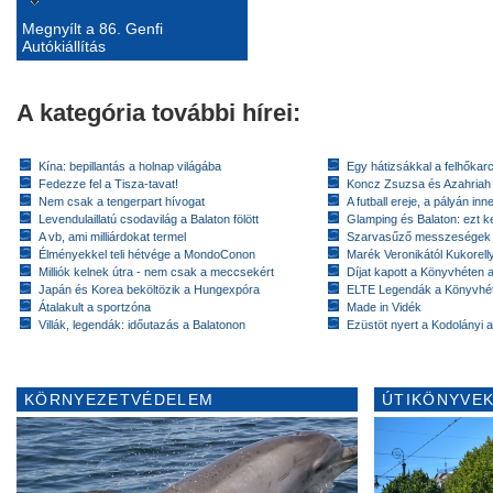
Megnyílt a 86. Genfi
Autókiállítás
A kategória további hírei:
Kína: bepillantás a holnap világába
Egy hátizsákkal a felhőkarc
Fedezze fel a Tisza-tavat!
Koncz Zsuzsa és Azahriah
Nem csak a tengerpart hívogat
A futball ereje, a pályán inn
Levendulaillatú csodavilág a Balaton fölött
Glamping és Balaton: ezt ke
A vb, ami milliárdokat termel
Szarvasűző messzeségek
Élményekkel teli hétvége a MondoConon
Marék Veronikától Kukorell
Milliók kelnek útra - nem csak a meccsekért
Díjat kapott a Könyvhéten
Japán és Korea beköltözik a Hungexpóra
ELTE Legendák a Könyvhé
Átalakult a sportzóna
Made in Vidék
Villák, legendák: időutazás a Balatonon
Ezüstöt nyert a Kodolányi
KÖRNYEZETVÉDELEM
ÚTIKÖNYVEK