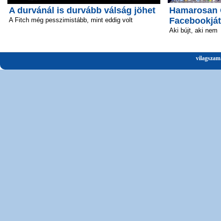
A durvánál is durvább válság jöhet
Hamarosan Ö
Facebookját
A Fitch még pesszimistább, mint eddig volt
Aki bújt, aki nem
vilagszam