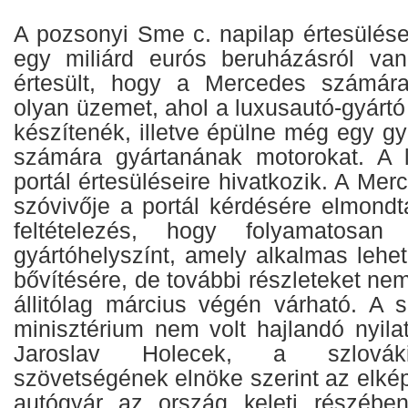
A pozsonyi Sme c. napilap értesülése
egy miliárd eurós beruházásról va
értesült, hogy a Mercedes számár
olyan üzemet, ahol a luxusautó-gyártó 
készítenék, illetve épülne még egy gy
számára gyártanának motorokat. A l
portál értesüléseire hivatkozik. A Me
szóvivője a portál kérdésére elmondt
feltételezés, hogy folyamatosan
gyártóhelyszínt, amely alkalmas lehe
bővítésére, de további részleteket nem
állitólag március végén várható. A 
minisztérium nem volt hajlandó nyila
Jaroslav Holecek, a szlováki
szövetségének elnöke szerint az elképz
autógyár az ország keleti részébe