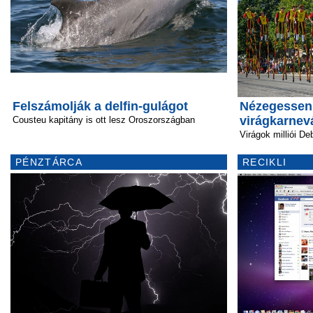
Felszámolják a delfin-gulágot
Nézegessen
virágkarnevá
Cousteu kapitány is ott lesz Oroszországban
Virágok milliói D
PÉNZTÁRCA
RECIKLI