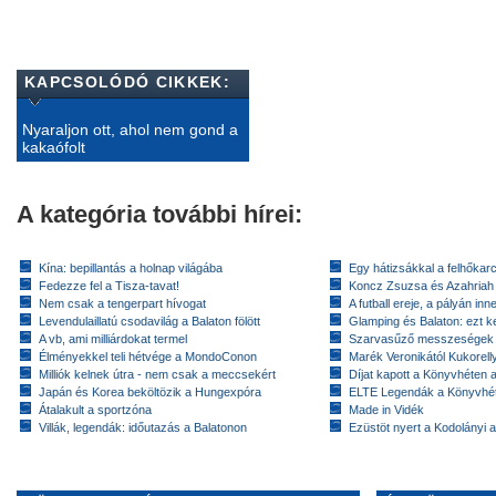
KAPCSOLÓDÓ CIKKEK:
Nyaraljon ott, ahol nem gond a
kakaófolt
A kategória további hírei:
Kína: bepillantás a holnap világába
Egy hátizsákkal a felhőkarc
Fedezze fel a Tisza-tavat!
Koncz Zsuzsa és Azahriah
Nem csak a tengerpart hívogat
A futball ereje, a pályán inn
Levendulaillatú csodavilág a Balaton fölött
Glamping és Balaton: ezt ke
A vb, ami milliárdokat termel
Szarvasűző messzeségek
Élményekkel teli hétvége a MondoConon
Marék Veronikától Kukorell
Milliók kelnek útra - nem csak a meccsekért
Díjat kapott a Könyvhéten
Japán és Korea beköltözik a Hungexpóra
ELTE Legendák a Könyvhé
Átalakult a sportzóna
Made in Vidék
Villák, legendák: időutazás a Balatonon
Ezüstöt nyert a Kodolányi