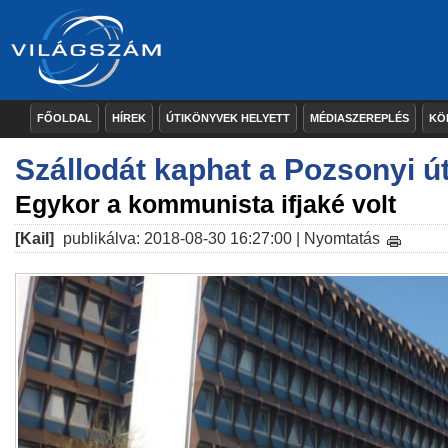
FŐOLDAL
HÍREK
ÚTIKÖNYVEK HELYETT
MÉDIASZEREPLÉS
KÖ
Szállodát kaphat a Pozsonyi ú
Egykor a kommunista ifjaké volt
[Kail]
publikálva: 2018-08-30 16:27:00 |
Nyomtatás