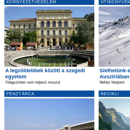
KÖRNYEZETVÉDELEM
ÚTIKÖNYVEK
A legzöldebbek között a szegedi
Síelhetünk-
egyetem
Ausztriában
Világszinten sem teljesít rosszul
Nehéz felejteni
PÉNZTÁRCA
RECIKLI