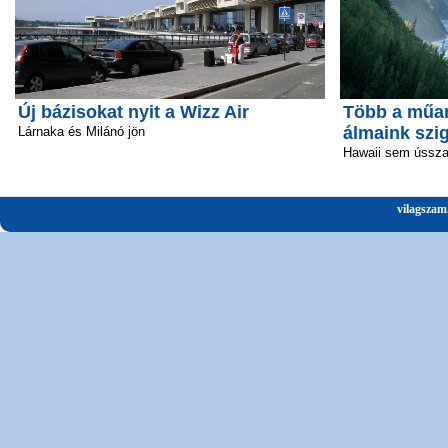
Új bázisokat nyit a Wizz Air
Több a műan
álmaink szi
Lárnaka és Milánó jön
Hawaii sem ússz
vilagszam