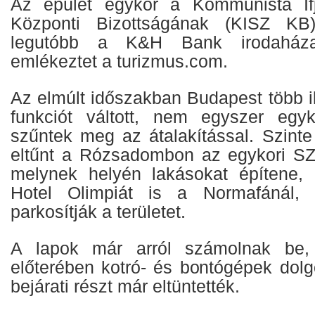
Az épület egykor a Kommunista If
Központi Bizottságának (KISZ KB)
legutóbb a K&H Bank irodaházak
emlékeztet a turizmus.com.
Az elmúlt időszakban Budapest több i
funkciót váltott, nem egyszer egyk
szűntek meg az átalakítással. Szinte
eltűnt a Rózsadombon az egykori SZO
melynek helyén lakásokat építene, 
Hotel Olimpiát is a Normafánál, 
parkosítják a területet.
A lapok már arról számolnak be,
előterében kotró- és bontógépek dolg
bejárati részt már eltüntették.