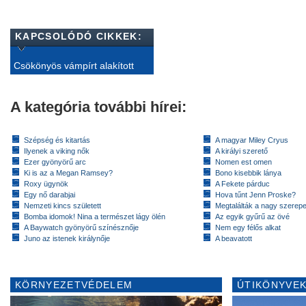
KAPCSOLÓDÓ CIKKEK:
Csökönyös vámpírt alakított
A kategória további hírei:
Szépség és kitartás
A magyar Miley Cryus
Ilyenek a viking nők
A királyi szerető
Ezer gyönyörű arc
Nomen est omen
Ki is az a Megan Ramsey?
Bono kisebbik lánya
Roxy ügynök
A Fekete párduc
Egy nő darabjai
Hova tűnt Jenn Proske?
Nemzeti kincs született
Megtalálták a nagy szerep
Bomba idomok! Nina a természet lágy ölén
Az egyik gyűrű az övé
A Baywatch gyönyörű színésznője
Nem egy félős alkat
Juno az istenek királynője
A beavatott
KÖRNYEZETVÉDELEM
ÚTIKÖNYVEK