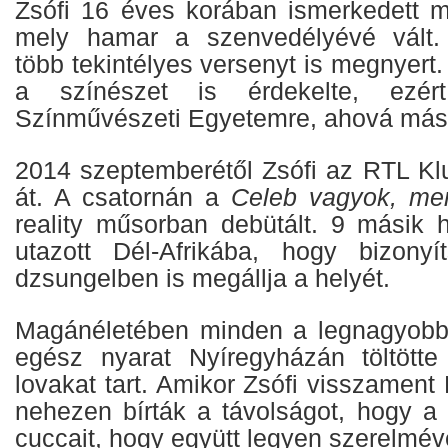
Zsófi 16 éves korában ismerkedett m
mely hamar a szenvedélyévé vált.
több tekintélyes versenyt is megnyert.
a színészet is érdekelte, ezért
Színművészeti Egyetemre, ahová másod
2014 szeptemberétől Zsófi az RTL Klu
át. A csatornán a
Celeb vagyok, men
reality műsorban debütált. 9 másik h
utazott Dél-Afrikába, hogy bizony
dzsungelben is megállja a helyét.
Magánéletében minden a legnagyobb
egész nyarat Nyíregyházán töltötte
lovakat tart. Amikor Zsófi visszament
nehezen bírták a távolságot, hogy a 
cuccait, hogy együtt legyen szerelmév