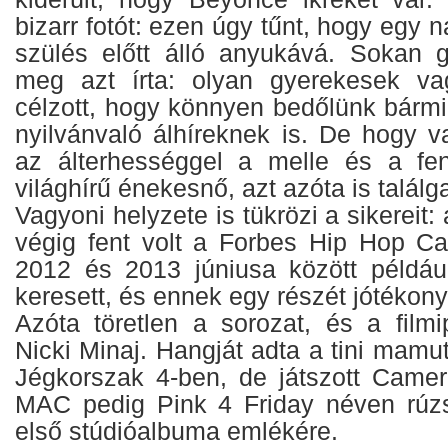
bizarr fotót: ezen úgy tűnt, hogy egy n
szülés előtt álló anyukává. Sokan gr
meg azt írta: olyan gyerekesek vag
célzott, hogy könnyen bedőlünk bármi
nyilvánvaló álhíreknek is. De hogy v
az álterhességgel a melle és a fen
világhírű énekesnő, azt azóta is találg
Vagyoni helyzete is tükrözi a sikereit
végig fent volt a Forbes Hip Hop Cas
2012 és 2013 júniusa között például 
keresett, és ennek egy részét jótékony
Azóta töretlen a sorozat, és a filmi
Nicki Minaj. Hangját adta a tini mamut
Jégkorszak 4-ben, de játszott Came
MAC pedig Pink 4 Friday néven rúzs
első stúdióalbuma emlékére.