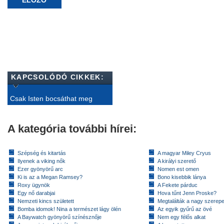
ELŐZŐ
KAPCSOLÓDÓ CIKKEK:
Csak Isten bocsáthat meg
A kategória további hírei:
Szépség és kitartás
A magyar Miley Cryus
Ilyenek a viking nők
A királyi szerető
Ezer gyönyörű arc
Nomen est omen
Ki is az a Megan Ramsey?
Bono kisebbik lánya
Roxy ügynök
A Fekete párduc
Egy nő darabjai
Hova tűnt Jenn Proske?
Nemzeti kincs született
Megtalálták a nagy szerep
Bomba idomok! Nina a természet lágy ölén
Az egyik gyűrű az övé
A Baywatch gyönyörű színésznője
Nem egy félős alkat