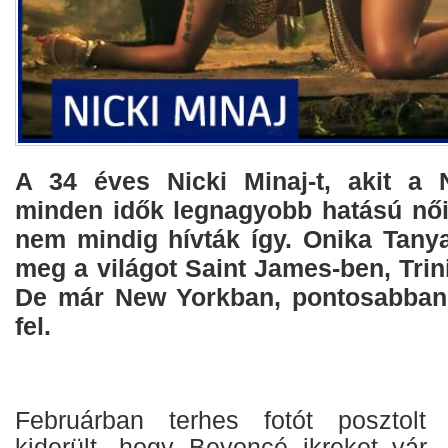
A 34 éves Nicki Minaj-t, akit a
minden idők legnagyobb hatású női 
nem mindig hívták így. Onika Tanya
meg a világot Saint James-ben, Tri
De már New Yorkban, pontosabban
fel.
Februárban terhes fotót posztolt
kiderült, hogy Beyoncé ikreket vár