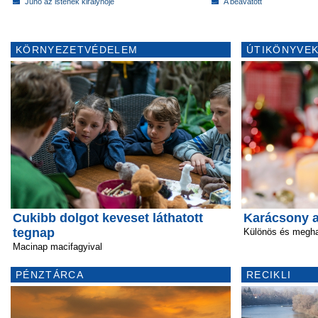
Juno az istenek királynője
A beavatott
KÖRNYEZETVÉDELEM
ÚTIKÖNYVEK
Cukibb dolgot keveset láthatott
Karácsony a
tegnap
Különös és megha
Macinap macifagyival
PÉNZTÁRCA
RECIKLI