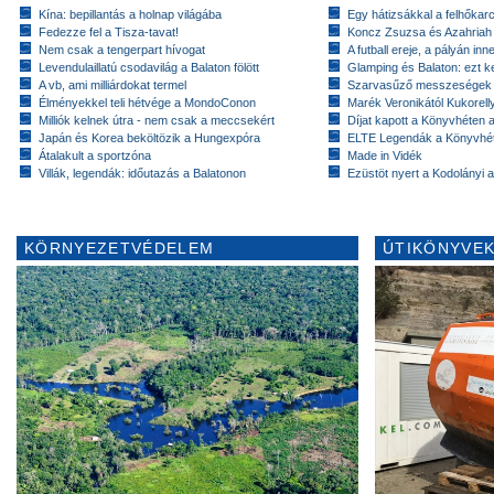
Kína: bepillantás a holnap világába
Egy hátizsákkal a felhőkarc
Fedezze fel a Tisza-tavat!
Koncz Zsuzsa és Azahriah
Nem csak a tengerpart hívogat
A futball ereje, a pályán inn
Levendulaillatú csodavilág a Balaton fölött
Glamping és Balaton: ezt ke
A vb, ami milliárdokat termel
Szarvasűző messzeségek
Élményekkel teli hétvége a MondoConon
Marék Veronikától Kukorell
Milliók kelnek útra - nem csak a meccsekért
Díjat kapott a Könyvhéten
Japán és Korea beköltözik a Hungexpóra
ELTE Legendák a Könyvhé
Átalakult a sportzóna
Made in Vidék
Villák, legendák: időutazás a Balatonon
Ezüstöt nyert a Kodolányi
KÖRNYEZETVÉDELEM
ÚTIKÖNYVEK