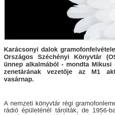
Karácsonyi dalok gramofonfelvétele
Országos Széchényi Könyvtár (O
ünnep alkalmából - mondta Mikusi
zenetárának vezetője az M1 akt
vasárnap.
A nemzeti könyvtár régi gramofonlem
rádió épületénél tárolták, de 1956-