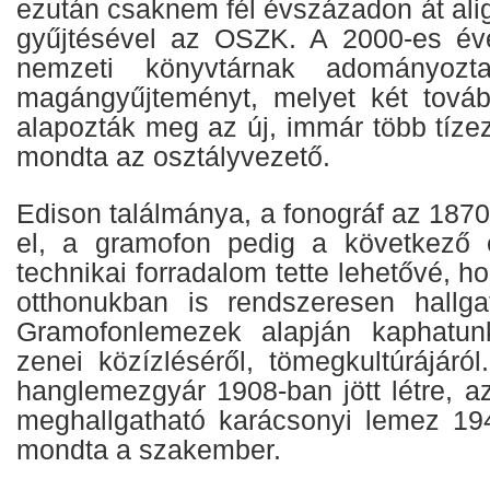
ezután csaknem fél évszázadon át alig
gyűjtésével az OSZK. A 2000-es é
nemzeti könyvtárnak adományozt
magángyűjteményt, melyet két továb
alapozták meg az új, immár több tíze
mondta az osztályvezető.
Edison találmánya, a fonográf az 1870-
el, a gramofon pedig a következő 
technikai forradalom tette lehetővé, 
otthonukban is rendszeresen hallga
Gramofonlemezek alapján kaphatun
zenei közízléséről, tömegkultúrájáró
hanglemezgyár 1908-ban jött létre, 
meghallgatható karácsonyi lemez 194
mondta a szakember.