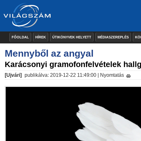
FŐOLDAL
HÍREK
ÚTIKÖNYVEK HELYETT
MÉDIASZEREPLÉS
KÖ
Mennyből az angyal
Karácsonyi gramofonfelvételek hall
[Ujvári]
publikálva: 2019-12-22 11:49:00 |
Nyomtatás