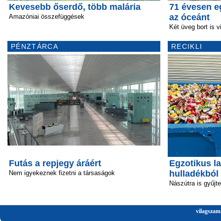
Kevesebb őserdő, több malária
71 évesen e
az óceánt
Amazóniai összefüggések
Két üveg bort is v
PÉNZTÁRCA
RECIKLI
Futás a repjegy áráért
Egzotikus la
hulladékból
Nem igyekeznek fizetni a társaságok
Nászútra is gyűjt
vilagszam