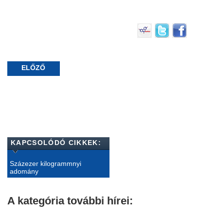
ELŐZŐ
KAPCSOLÓDÓ CIKKEK:
Százezer kilogrammnyi
adomány
A kategória további hírei: