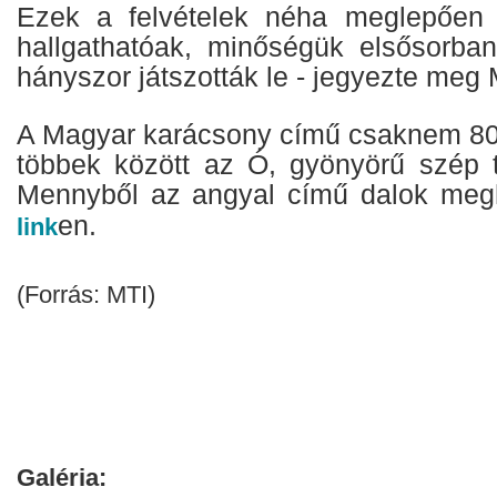
Ezek a felvételek néha meglepően j
hallgathatóak, minőségük elsősorban
hányszor játszották le - jegyezte meg 
A Magyar karácsony című csaknem 80 
többek között az Ó, gyönyörű szép t
Mennyből az angyal című dalok meg
en.
link
(Forrás: MTI)
Galéria: