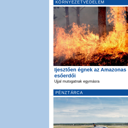
KÖRNYEZETVÉDELEM
Ijesztően égnek az Amazonas
esőerdői
Ujjal mutogatnak egymásra
PÉNZTÁRCA