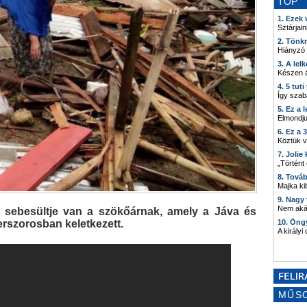
TOP
1. Ezek
Sztárjain
2. Tönk
Hiányzó
3. A lel
Készen á
4. 5 tut
Így szab
5. Ez a 
Elmondju
6. Ez a 
Köztük 
7. Joli
„Történt
8. Tová
Majka kib
9. Nagy
Nem akár
 sebesültje van a szökőárnak, amely a Jáva és
rszorosban keletkezett.
10. Öng
A királyi
MŰS