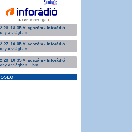
2.26. 18:35 Világszám - Inforádió
ony a világban I.
2.27. 10:05 Világszám - Inforádió
ony a világban II.
2.28. 10:35 Világszám - Inforádió
ony a világban I. ism.
ÖSSÉG