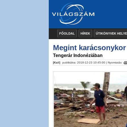
FŐOLDAL
HÍREK
ÚTIKÖNYVEK HELY
Megint karácsonykor 
Tengerár Indonéziában
[Kail]
publikálva: 2018-12-23 10:45:00 |
Nyomtatás