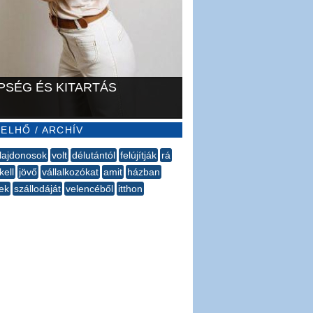
PSÉG ÉS KITARTÁS
ELHŐ / ARCHÍV
ulajdonosok
volt
délutántól
felújítják
rá
kell
jövő
vállalkozókat
amit
házban
ek
szállodáját
velencéből
itthon