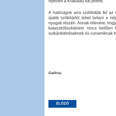
nyelven a Krakatau fiát jelenti.
A hatóságok arra szólították fel az
újabb szökőártól lehet tartani a n
nyugati részén. Annak ellenére, hog
katasztrófavédelem nincs kellően 
vulkánkitöréseknek és cunamiknak I
Galéria:
ELŐZŐ