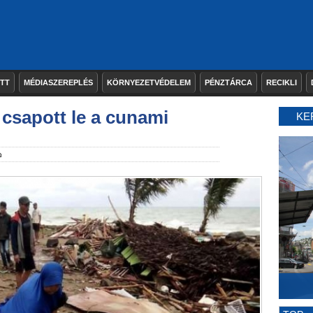
ETT
MÉDIASZEREPLÉS
KÖRNYEZETVÉDELEM
PÉNZTÁRCA
RECIKLI
csapott le a cunami
KE