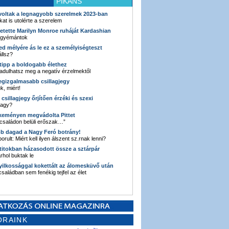
PIKÁNS
 voltak a legnagyobb szerelmek 2023-ban
kat is utolérte a szerelem
retette Marilyn Monroe ruháját Kardashian
 gyémántok
ked mélyére ás le ez a személyiségteszt
llsz?
i tipp a boldogabb élethez
adulhatsz meg a negatív érzelmektől
legizgalmasabb csillagjegy
k, miért!
3 csillagjegy őrjítően érzéki és szexi
vagy?
e keményen megvádolta Pittet
 családon belüli erőszak…”
bb dagad a Nagy Feró botrány!
orult: Miért kell ilyen álszent sz.rnak lenni?
 titokban házasodott össze a sztárpár
hol buktak le
yilkossággal kokettált az álomesküvő után
 családban sem fenékig tejfel az élet
ORAINK