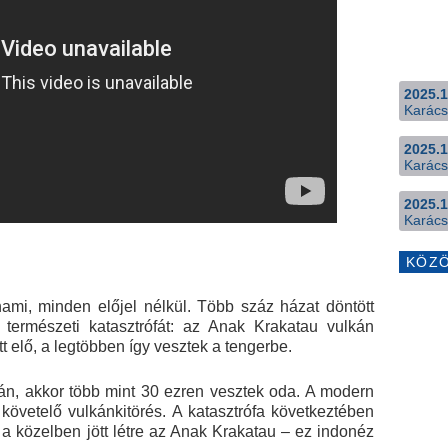
2025.1
Karács
2025.1
Karács
2025.1
Karács
KÖZ
nami, minden előjel nélkül. Több száz házat döntött
a természeti katasztrófát: az Anak Krakatau vulkán
tt elő, a legtöbben így vesztek a tengerbe.
kán, akkor több mint 30 ezren vesztek oda. A modern
 követelő vulkánkitörés. A katasztrófa következtében
a közelben jött létre az Anak Krakatau – ez indonéz