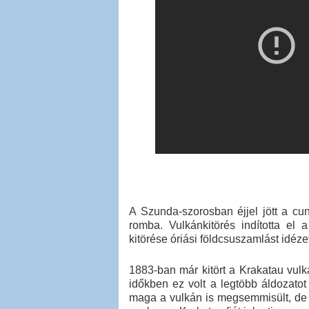
A Szunda-szorosban éjjel jött a cu
romba. Vulkánkitörés indította el 
kitörése óriási földcsuszamlást idéze
1883-ban már kitört a Krakatau vul
időkben ez volt a legtöbb áldozatot
maga a vulkán is megsemmisült, de 