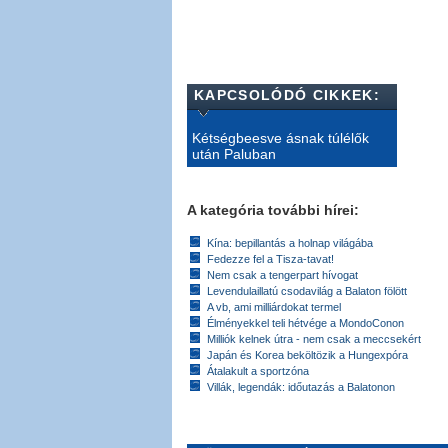
KAPCSOLÓDÓ CIKKEK:
Kétségbeesve ásnak túlélők
után Paluban
A kategória további hírei:
Kína: bepillantás a holnap világába
Fedezze fel a Tisza-tavat!
Nem csak a tengerpart hívogat
Levendulaillatú csodavilág a Balaton fölött
A vb, ami milliárdokat termel
Élményekkel teli hétvége a MondoConon
Milliók kelnek útra - nem csak a meccsekért
Japán és Korea beköltözik a Hungexpóra
Átalakult a sportzóna
Villák, legendák: időutazás a Balatonon