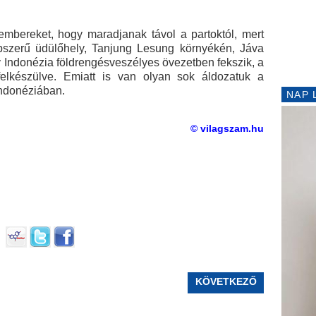
 embereket, hogy maradjanak távol a partoktól, mert
épszerű üdülőhely, Tanjung Lesung környékén, Jáva
y Indonézia földrengésveszélyes övezetben fekszik, a
felkészülve. Emiatt is van olyan sok áldozatuk a
ndonéziában.
NAP 
© vilagszam.hu
KÖVETKEZŐ