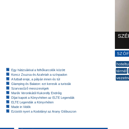
SZÉ
SZÓF
hotelt
Egy hátizsákkal a felhőkarcolók között
térnél
Koncz Zsuzsa és Azahriah a színpadon
vezetn
A futball ereje, a pályán innen és túl
--
Glamping és Balaton: ezt keresik a turisták
Szarvasűző messzeségek
Marék Veronikától Kukorelly Endréig
Díjat kapott a Könyvhéten az ELTE Legendák
ELTE Legendák a Könyvhéten
Made in Vidék
Ezüstöt nyert a Kodolányi az Arany Glóbuszon