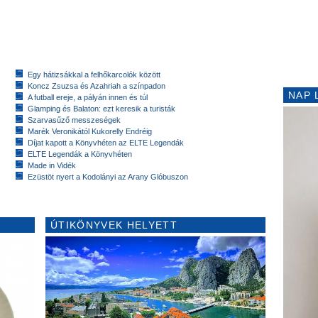
Egy hátizsákkal a felhőkarcolók között
Koncz Zsuzsa és Azahriah a színpadon
NAP 
A futball ereje, a pályán innen és túl
Glamping és Balaton: ezt keresik a turisták
Szarvasűző messzeségek
Marék Veronikától Kukorelly Endréig
Díjat kapott a Könyvhéten az ELTE Legendák
ELTE Legendák a Könyvhéten
Made in Vidék
Ezüstöt nyert a Kodolányi az Arany Glóbuszon
ÚTIKÖNYVEK HELYETT