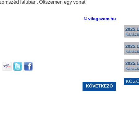
 szomszéd faluban, Oltszemen egy vonat.
© vilagszam.hu
2025.1
Karács
2025.1
Karács
2025.1
Karács
KÖZ
KÖVETKEZŐ