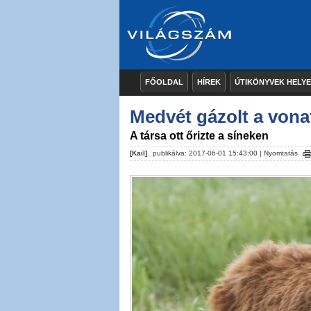
FŐOLDAL
HÍREK
ÚTIKÖNYVEK HELY
Medvét gázolt a vona
A társa ott őrizte a síneken
[Kail]
publikálva: 2017-06-01 15:43:00 |
Nyomtatás