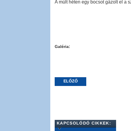
A múlt héten egy bocsot gázolt el a
Galéria:
ELŐZŐ
KAPCSOLÓDÓ CIKKEK: