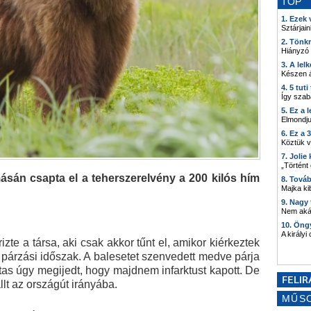
TOP
1. Ezek
Sztárjain
2. Tönk
Hiányzó
3. A lel
Készen á
4. 5 tut
Így szab
5. Ez a 
Elmondju
6. Ez a 
Köztük 
7. Joli
„Történt
ásán csapta el a teherszerelvény a 200 kilós hím
8. Tová
Majka kib
9. Nagy
Nem akár
10. Öng
A királyi
rizte a társa, aki csak akkor tűnt el, amikor kiérkeztek
párzási időszak. A balesetet szenvedett medve párja
sútas úgy megijedt, hogy majdnem infarktust kapott. De
lt az országút irányába.
MŰS