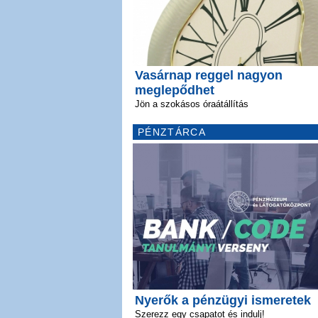
Vasárnap reggel nagyon
meglepődhet
Jön a szokásos óraátállítás
PÉNZTÁRCA
Nyerők a pénzügyi ismeretek
Szerezz egy csapatot és indulj!