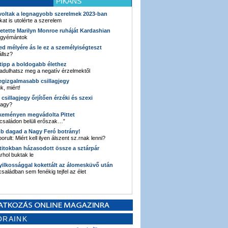
PIKÁNS
 voltak a legnagyobb szerelmek 2023-ban
kat is utolérte a szerelem
retette Marilyn Monroe ruháját Kardashian
 gyémántok
ked mélyére ás le ez a személyiségteszt
llsz?
i tipp a boldogabb élethez
adulhatsz meg a negatív érzelmektől
legizgalmasabb csillagjegy
k, miért!
3 csillagjegy őrjítően érzéki és szexi
vagy?
e keményen megvádolta Pittet
 családon belüli erőszak…”
bb dagad a Nagy Feró botrány!
orult: Miért kell ilyen álszent sz.rnak lenni?
 titokban házasodott össze a sztárpár
hol buktak le
yilkossággal kokettált az álomesküvő után
 családban sem fenékig tejfel az élet
ORAINK