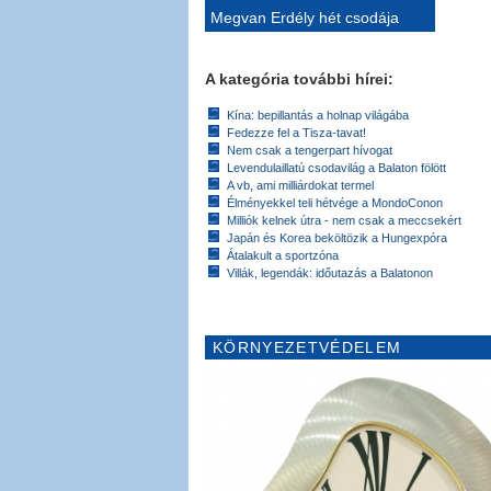
Megvan Erdély hét csodája
A kategória további hírei:
Kína: bepillantás a holnap világába
Fedezze fel a Tisza-tavat!
Nem csak a tengerpart hívogat
Levendulaillatú csodavilág a Balaton fölött
A vb, ami milliárdokat termel
Élményekkel teli hétvége a MondoConon
Milliók kelnek útra - nem csak a meccsekért
Japán és Korea beköltözik a Hungexpóra
Átalakult a sportzóna
Villák, legendák: időutazás a Balatonon
KÖRNYEZETVÉDELEM