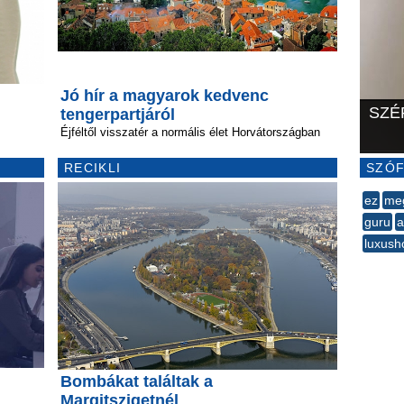
Jó hír a magyarok kedvenc
SZÉ
tengerpartjáról
Éjféltől visszatér a normális élet Horvátországban
RECIKLI
SZÓF
ez
me
guru
a
luxush
--
Bombákat találtak a
Margitszigetnél