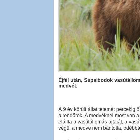
Éjfél után, Sepsibodok vasútállom
medvét.
A 9 év körüli állat tetemét percekig ő
a rendőrök. A medvéknél most van a 
elállta a vasútállomás ajtaját, a va
végül a medve nem bántotta, odébbál