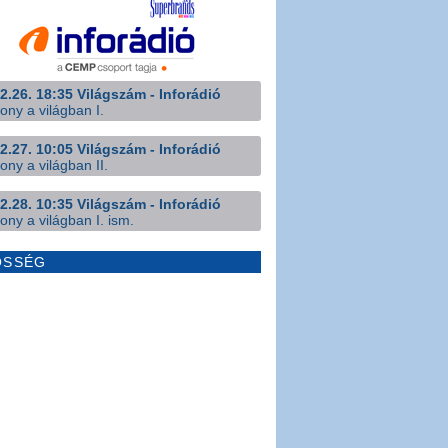
2.26. 18:35 Világszám - Inforádió
ony a világban I.
2.27. 10:05 Világszám - Inforádió
ony a világban II.
2.28. 10:35 Világszám - Inforádió
ony a világban I. ism.
ÖSSÉG