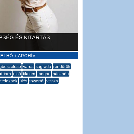
PSÉG ÉS KITARTÁS
ELHŐ / ARCHÍV
gbeszélése
város
sagrada
rendőrök
driára
első
tilalom
megan
násznép
oteleknek
ülés
towertől
vissza