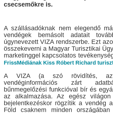
csecsemőkre is.
A szállásadóknak nem elegendő má
vendégek bemásolt adatait tovább
úgynevezett VIZA rendszerbe. Ezt a
összekeverni a Magyar Turisztikai Üg
marketinggel kapcsolatos tevékenység
FrissMédiának Kiss Róbert Richard turiszt
A VIZA (a szó rövidítés, azt
vendéginformációs zárt adatbá
bűnmegelőzési funkcióval bír és egyá
az alkalmazása. Az egész világon
bejelentkezéskor rögzítik a vendég a
Föld csaknem minden országában j