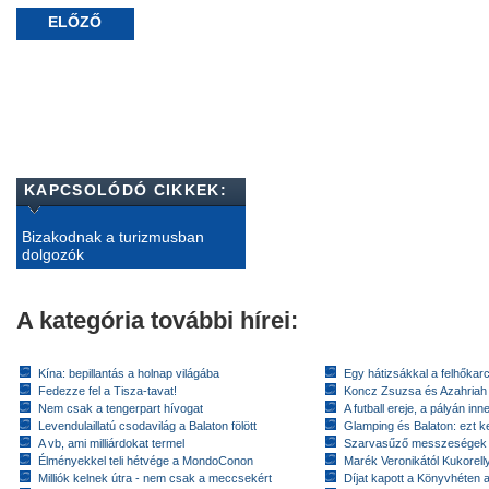
ELŐZŐ
KAPCSOLÓDÓ CIKKEK:
Bizakodnak a turizmusban
dolgozók
A kategória további hírei:
Kína: bepillantás a holnap világába
Egy hátizsákkal a felhőkarc
Fedezze fel a Tisza-tavat!
Koncz Zsuzsa és Azahriah
Nem csak a tengerpart hívogat
A futball ereje, a pályán inn
Levendulaillatú csodavilág a Balaton fölött
Glamping és Balaton: ezt ke
A vb, ami milliárdokat termel
Szarvasűző messzeségek
Élményekkel teli hétvége a MondoConon
Marék Veronikától Kukorell
Milliók kelnek útra - nem csak a meccsekért
Díjat kapott a Könyvhéten