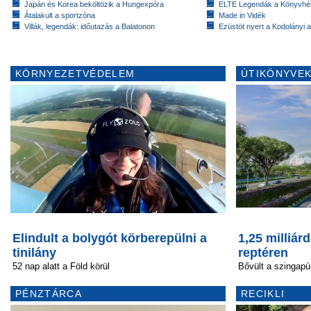
Japán és Korea beköltözik a Hungexpóra
ELTE Legendák a Könyvhé
Átalakult a sportzóna
Made in Vidék
Villák, legendák: időutazás a Balatonon
Ezüstöt nyert a Kodolányi
KÖRNYEZETVÉDELEM
ÚTIKÖNYVEK
Elindult a bolygót körberepülni a
1,25 milliár
tinilány
reptéren
52 nap alatt a Föld körül
Bővült a szingapúr
PÉNZTÁRCA
RECIKLI