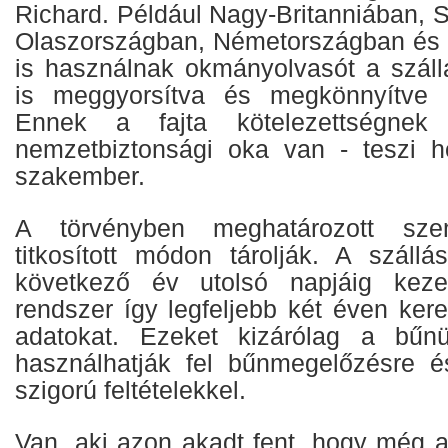
Richard. Például Nagy-Britanniában, 
Olaszországban, Németországban és 
is használnak okmányolvasót a száll
is meggyorsítva és megkönnyítve a
Ennek a fajta kötelezettségnek 
nemzetbiztonsági oka van - teszi ho
szakember.
A törvényben meghatározott sze
titkosított módon tárolják. A szállá
következő év utolsó napjáig keze
rendszer így legfeljebb két éven ker
adatokat. Ezeket kizárólag a bűn
használhatják fel bűnmegelőzésre é
szigorú feltételekkel.
Van, aki azon akadt fent, hogy még a