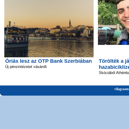
Óriás lesz az OTP Bank Szerbiában
Törölték a já
hazabicikliz
Új pénzintézetet vásárolt
Skóciából Athénba
vilagszam