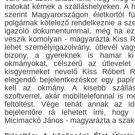
iratokat kérnek a szálláshelyeken. A 
szerint Magyarországon életkortól f
polgárnak kötelező rendelkeznie a s
igazoló dokumentummal, még ha ez
veszik komolyan - magyarázta Kiss R
lehet személyigazolvány, útlevél vag
bizony, a gyereknek is hamar ki 
okmányokat, célszerű az útlevele
kisgyermeket nevelő Kiss Róbert 
elegendő bejelentkezéskor egy papír
kell az okmány. A kisebb szállás
szoftverrel, akár mobiltelefonnal is m
feltöltést. Vége tehát annak az i
bejelentőre rá lehetett írni, hog
Micimackó János - magyarázta a sza