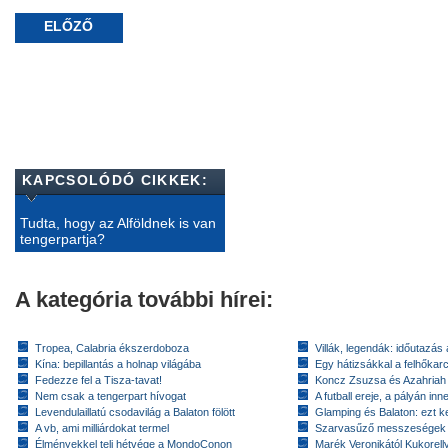
ELŐZŐ
KAPCSOLÓDÓ CIKKEK:
Tudta, hogy az Alföldnek is van
tengerpartja?
A kategória további hírei:
Tropea, Calabria ékszerdoboza
Villák, legendák: időutazás
Kína: bepillantás a holnap világába
Egy hátizsákkal a felhőkarc
Fedezze fel a Tisza-tavat!
Koncz Zsuzsa és Azahriah
Nem csak a tengerpart hívogat
A futball ereje, a pályán inn
Levendulaillatú csodavilág a Balaton fölött
Glamping és Balaton: ezt ke
A vb, ami milliárdokat termel
Szarvasűző messzeségek
Élményekkel teli hétvége a MondoConon
Marék Veronikától Kukorell