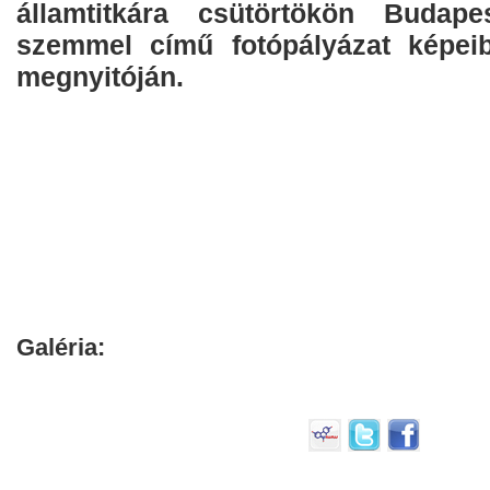
államtitkára csütörtökön Budap
szemmel című fotópályázat képeiből
megnyitóján.
Galéria: