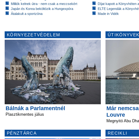
Milliók kelnek útra - nem csak a meccsekért
Díjat kapott a Könyvhéten
Japán és Korea beköltözik a Hungexpóra
ELTE Legendák a Könyvhé
Átalakult a sportzóna
Made in Vidék
KÖRNYEZETVÉDELEM
ÚTIKÖNYVEK
Bálnák a Parlamentnél
Már nemcsa
Louvre
Plasztikmentes július
Megnyitó Abu Dha
PÉNZTÁRCA
RECIKLI