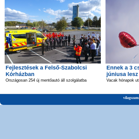
Fejlesztések a Felső-Szabolcsi
Ennek a 3 c
Kórházban
júniusa lesz
Országosan 254 új mentőautó áll szolgálatba
Vacak hónapok ut
vilagszam