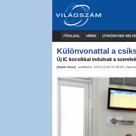
FŐOLDAL
HÍREK
ÚTIKÖNYVEK HELY
Különvonattal a csí
Új IC kocsikkal indulnak a szerelv
[Hajdú Anna]
publikálva: 2015-12-04 15:38:00 |
Nyomt