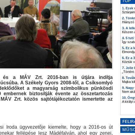
TOP
1. Ezek
Sztárjain
2. Tönk
Hiányzó
3. A lel
Készen á
4. 5 tut
Így szab
5. Ez a 
Elmondju
6. Ez a 
Köztük 
7. Joli
„Történt
 és a MÁV Zrt. 2016-ban is útjára indítja
8. Tová
Majka kib
úcsúba. A Székely Gyors 2008-től, a Csíksomlyó
érdeklődőket a magyarság szimbolikus pünkösdi
9. Nagy
Nem akár
 embernek biztosítják évente az összetartozás
10. Öng
MÁV Zrt. közös sajtótájékoztatón ismertette az
A királyi
si Iroda ügyvezetője kiemelte, hogy a 2016-os út
MŰS
nekar fellépése lesz Mádéfalván, ahol egy zenei,