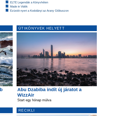
ELTE Legendák a Könyvhéten
Made in Vidék
Ezüstöt nyert a Kodolányi az Arany Glóbuszon
ÚTIKÖNYVEK HELYETT
bb
Abu Dzabiba indít új járatot a
WizzAir
Start egy hónap múlva
RECIKLI