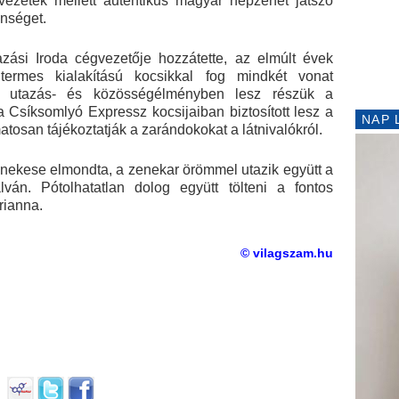
lvezetek mellett autentikus magyar népzenét játszó
önséget.
zási Iroda cégvezetője hozzátette, az elmúlt évek
 termes kialakítású kocsikkal fog mindkét vonat
bb utazás- és közösségélményben lesz részük a
 Csíksomlyó Expressz kocsijaiban biztosított lesz a
NAP 
tosan tájékoztatják a zarándokokat a látnivalókról.
énekese elmondta, a zenekar örömmel utazik együtt a
ván. Pótolhatatlan dolog együtt tölteni a fontos
rianna.
© vilagszam.hu