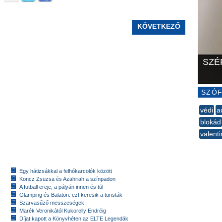
KÖVETKEZŐ
SZÉ
SZÓF
védi
a
blokád
valent
--
Egy hátizsákkal a felhőkarcolók között
Koncz Zsuzsa és Azahriah a színpadon
A futball ereje, a pályán innen és túl
Glamping és Balaton: ezt keresik a turisták
Szarvasűző messzeségek
Marék Veronikától Kukorelly Endréig
Díjat kapott a Könyvhéten az ELTE Legendák