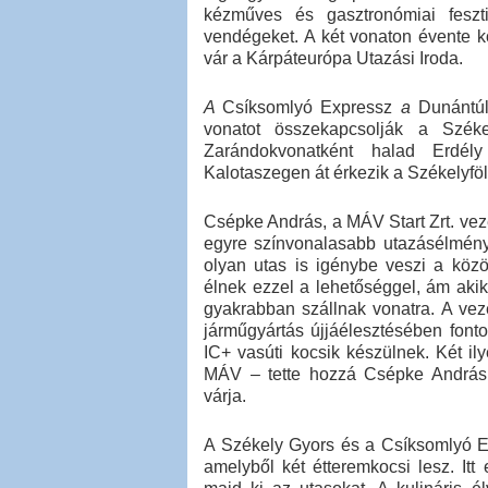
kézműves és gasztronómiai feszt
vendégeket. A két vonaton évente k
vár a Kárpáteurópa Utazási Iroda.
A
Csíksomlyó Expressz
a
Dunántúlr
vonatot összekapcsolják a Szék
Zarándokvonatként halad Erdél
Kalotaszegen át érkezik a Székelyföl
Csépke András, a MÁV Start Zrt. vezé
egyre színvonalasabb utazásélményt
olyan utas is igénybe veszi a közö
élnek ezzel a lehetőséggel, ám akik
gyakrabban szállnak vonatra. A vez
járműgyártás újjáélesztésében fonto
IC+ vasúti kocsik készülnek. Két il
MÁV – tette hozzá Csépke András. 
várja.
A Székely Gyors és a Csíksomlyó Exp
amelyből két étteremkocsi lesz. Itt