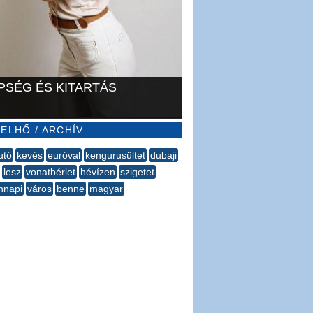
PSÉG ÉS KITARTÁS
ELHŐ / ARCHÍV
utó
kevés
euróval
kengurusültet
dubaji
lesz
vonatbérlet
hévízen
szigetet
innapi
város
benne
magyar