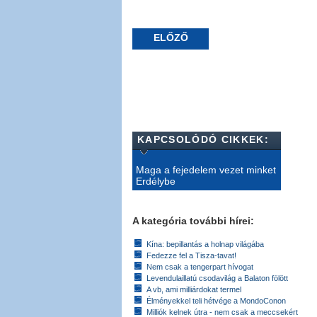
ELŐZŐ
KAPCSOLÓDÓ CIKKEK:
Maga a fejedelem vezet minket
Erdélybe
A kategória további hírei:
Kína: bepillantás a holnap világába
Fedezze fel a Tisza-tavat!
Nem csak a tengerpart hívogat
Levendulaillatú csodavilág a Balaton fölött
A vb, ami milliárdokat termel
Élményekkel teli hétvége a MondoConon
Milliók kelnek útra - nem csak a meccsekért