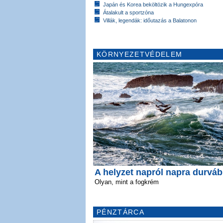
Japán és Korea beköltözik a Hungexpóra
Átalakult a sportzóna
Villák, legendák: időutazás a Balatonon
KÖRNYEZETVÉDELEM
A helyzet napról napra durvá
Olyan, mint a fogkrém
PÉNZTÁRCA