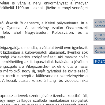
ivállal is várja a helyi önkormányzat a magyar
örülbelül 1100-an utaznak, jövőre is ennyi vendéget
2025.1
ól érkezik Budapestre, a Keleti pályaudvarra. Itt a
Karács
ely Gyorssal. A szerelvény ezután Össznemzeti
y felé, ahol Nagyváradon, Kolozsváron, és a
2025.1
dre.
Karács
rigazgatója elmondta, a vállalat évről évre igyekszik
2025.1
Karács
 biztosítani a különvonatok utasainak. Ilyenkor sok
sségi közlekedés szolgáltatásait, aki máskor ritkán
KÖZ
 remélhetőleg az itt tapasztaltak hatására a jövőben
érigazgató a a Világszám.hu-nak elmondta, a hazai
s mérföldkő, hogy új, saját gyártású és kivitelezésű
yen kocsit is beépít a különvonatok szerelvényébe a
A kocsik utasait korszerű hang- és videotechnika
ressz a tervek szerint jövőre tizenhat kocsiból áll,
 egy négy csillagos szálloda munkatársai szolgálják