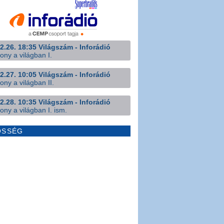
2.26. 18:35 Világszám - Inforádió
ony a világban I.
2.27. 10:05 Világszám - Inforádió
ony a világban II.
2.28. 10:35 Világszám - Inforádió
ony a világban I. ism.
ÖSSÉG