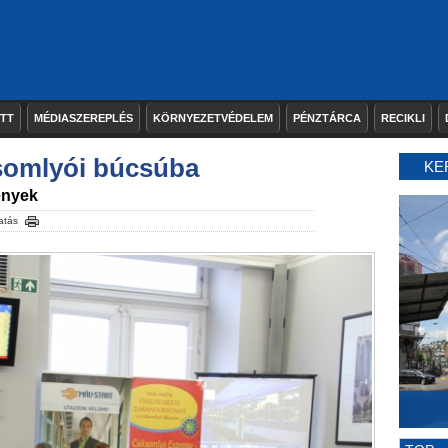
ETT
MÉDIASZEREPLÉS
KÖRNYEZETVÉDELEM
PÉNZTÁRCA
RECIKLI
ksomlyói búcsúba
KE
ények
atás