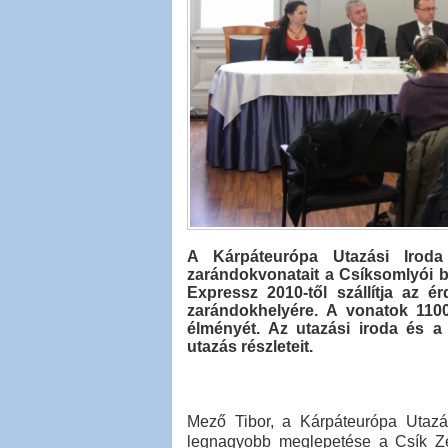
A Kárpáteurópa Utazási Iroda
zarándokvonatait a Csíksomlyói b
Expressz 2010-től szállítja az 
zarándokhelyére. A vonatok 1100
élményét. Az utazási iroda és a 
utazás részleteit.
Mező Tibor, a Kárpáteurópa Utazá
legnagyobb meglepetése a Csík Ze