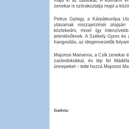
majd ki az utasokat. A kulináris é
zenekar is szórakoztatja majd a köz
Petrus György, a Kárpáteurópa Uta
utasainak visszajelzéséi alapján
közlekedni, mivel így intenzíve
jelenlévőknek. A Székely Gyors és a
hangosítás, az idegenvezetők folyama
Majorosi Marianna, a Csík zenekar 
zarándokokkal, és lép fel Mádéfal
ünnepeket – tette hozzá Majorosi Ma
Galéria: