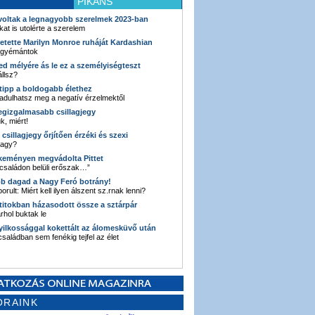
PIKÁNS
 voltak a legnagyobb szerelmek 2023-ban
kat is utolérte a szerelem
retette Marilyn Monroe ruháját Kardashian
 gyémántok
ked mélyére ás le ez a személyiségteszt
llsz?
i tipp a boldogabb élethez
adulhatsz meg a negatív érzelmektől
legizgalmasabb csillagjegy
k, miért!
3 csillagjegy őrjítően érzéki és szexi
vagy?
e keményen megvádolta Pittet
 családon belüli erőszak…”
bb dagad a Nagy Feró botrány!
orult: Miért kell ilyen álszent sz.rnak lenni?
 titokban házasodott össze a sztárpár
hol buktak le
yilkossággal kokettált az álomesküvő után
 családban sem fenékig tejfel az élet
ORAINK