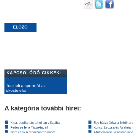
ELŐZŐ
KAPCSOLÓDÓ CIKKEK:
Teszteli a spermát az
okostelefon
A kategória további hírei:
Kína: bepillantás a holnap világába
Egy hátizsákkal a felhőkarc
Fedezze fel a Tisza-tavat!
Koncz Zsuzsa és Azahriah
Nem csak a tengerpart hívogat
A futball ereje, a pályán inn