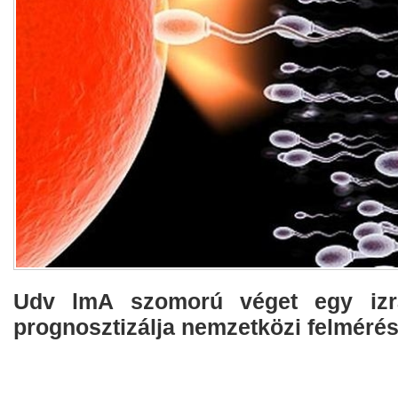
Udv lmA szomorú véget egy izra
prognosztizálja nemzetközi felmérés