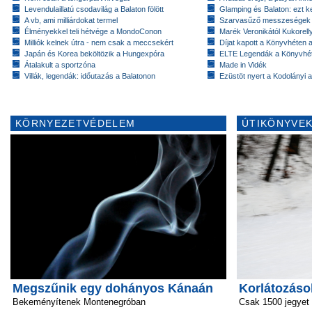
Levendulaillatú csodavilág a Balaton fölött
Glamping és Balaton: ezt ke
A vb, ami milliárdokat termel
Szarvasűző messzeségek
Élményekkel teli hétvége a MondoConon
Marék Veronikától Kukorell
Milliók kelnek útra - nem csak a meccsekért
Díjat kapott a Könyvhéten
Japán és Korea beköltözik a Hungexpóra
ELTE Legendák a Könyvhé
Átalakult a sportzóna
Made in Vidék
Villák, legendák: időutazás a Balatonon
Ezüstöt nyert a Kodolányi
KÖRNYEZETVÉDELEM
ÚTIKÖNYVEK
Megszűnik egy dohányos Kánaán
Korlátozáso
Bekeményítenek Montenegróban
Csak 1500 jegyet 