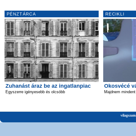
PÉNZTÁRCA
RECIKLI
Zuhanást áraz be az ingatlanpiac
Okosvécé vál
Egyszerre igényesebb és olcsóbb
Majdnem mindent 
vilagszam