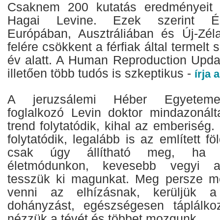
Csaknem 200 kutatás eredményeit 
Hagai Levine. Ezek szerint Ész
Európában, Ausztráliában és Új-Zél
felére csökkent a férfiak által termel
év alatt. A Human Reproduction Updat
illetően több tudós is szkeptikus -
írja 
A jeruzsálemi Héber Egyetemen
foglalkozó Levin doktor mindazonált
trend folytatódik, kihal az emberiség.
folytatódik, legalább is az említett f
csak úgy állítható meg, ha v
életmódunkon, kevesebb vegyi a
tesszük ki magunkat. Meg persze me
venni az elhízásnak, kerüljük 
dohányzást, egészségesen táplálko
nézzük a tévét és többet mozgunk.