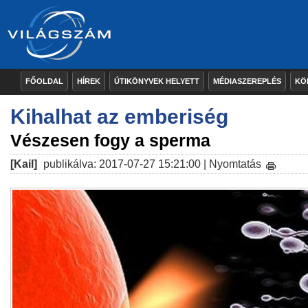
FŐOLDAL
HÍREK
ÚTIKÖNYVEK HELYETT
MÉDIASZEREPLÉS
KÖ
Kihalhat az emberiség
Vészesen fogy a sperma
[Kail]
publikálva: 2017-07-27 15:21:00 |
Nyomtatás