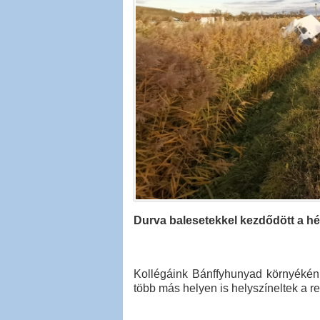
Durva balesetekkel kezdődött a 
Kollégáink Bánffyhunyad környékén r
több más helyen is helyszíneltek a r