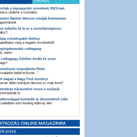
PIKÁNS
 voltak a legnagyobb szerelmek 2023-ban
kat is utolérte a szerelem
retette Marilyn Monroe ruháját Kardashian
 gyémántok
ked mélyére ás le ez a személyiségteszt
llsz?
i tipp a boldogabb élethez
adulhatsz meg a negatív érzelmektől
legizgalmasabb csillagjegy
k, miért!
3 csillagjegy őrjítően érzéki és szexi
vagy?
e keményen megvádolta Pittet
 családon belüli erőszak…”
bb dagad a Nagy Feró botrány!
orult: Miért kell ilyen álszent sz.rnak lenni?
 titokban házasodott össze a sztárpár
hol buktak le
yilkossággal kokettált az álomesküvő után
 családban sem fenékig tejfel az élet
ORAINK