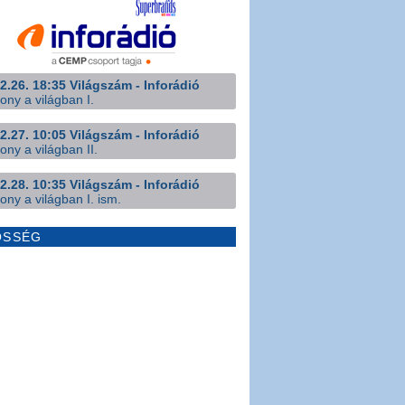
2.26. 18:35 Világszám - Inforádió
ony a világban I.
2.27. 10:05 Világszám - Inforádió
ony a világban II.
2.28. 10:35 Világszám - Inforádió
ony a világban I. ism.
ÖSSÉG