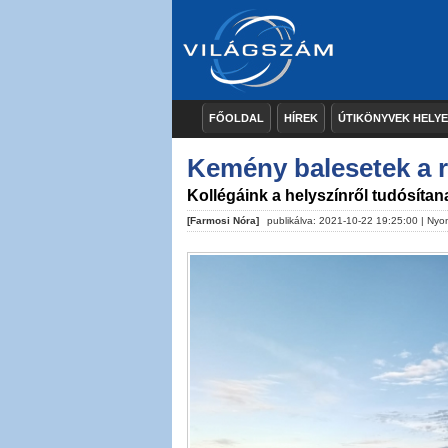
FŐOLDAL
HÍREK
ÚTIKÖNYVEK HELY
Kemény balesetek a 
Kollégáink a helyszínről tudósítan
[Farmosi Nóra]
publikálva: 2021-10-22 19:25:00 |
Nyo