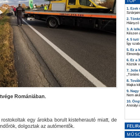
TOP
1. Ezek
Sztárjain
2. Tönk
Hiányzó
3. A lel
Készen á
4. 5 tut
Így szab
5. Ez a 
Elmondju
6. Ez a 
Köztük 
7. Joli
„Történt
8. Tová
Majka kib
9. Nagy
Nem akár
hétvége Romániában.
10. Öng
A királyi
ostokoltak egy árokba borult kisteherautó miatt, de
endőrök, dolgoztak az autómentők.
MŰS