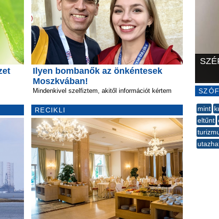
SZÉ
zet
Ilyen bombanők az önkéntesek
Moszkvában!
Mindenkivel szelfiztem, akitől információt kértem
SZÓF
mint
k
RECIKLI
eltűnt
turizm
utazha
--