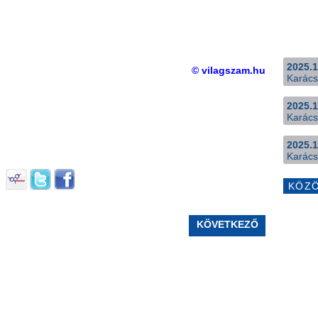
2025.1
© vilagszam.hu
Karács
2025.1
Karács
2025.1
Karács
KÖZ
KÖVETKEZŐ