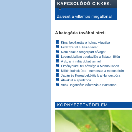
KAPCSOLÓDÓ CIKKEK:
Baleset a villamos megállónál
A kategória további hírei:
Kína: bepillantás a holnap világába
Fedezze fel a Tisza-tavat!
Nem csak a tengerpart hívogat
Levendulaillatú csodavilág a Balaton fölött
A vb, ami milliárdokat termel
Élményekkel teli hétvége a MondoConon
Milliók kelnek útra - nem csak a meccsekért
Japán és Korea beköltözik a Hungexpóra
Átalakult a sportzóna
Villák, legendák: időutazás a Balatonon
KÖRNYEZETVÉDELEM