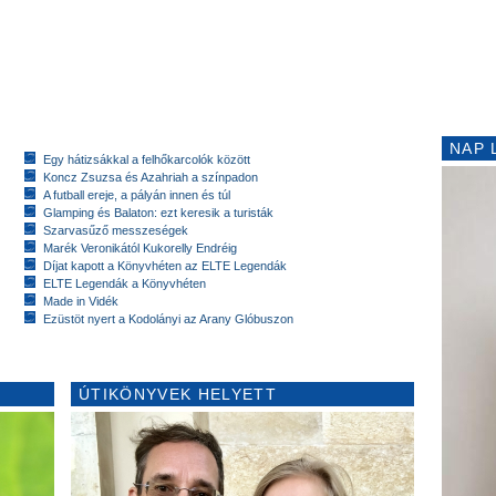
NAP 
Egy hátizsákkal a felhőkarcolók között
Koncz Zsuzsa és Azahriah a színpadon
A futball ereje, a pályán innen és túl
Glamping és Balaton: ezt keresik a turisták
Szarvasűző messzeségek
Marék Veronikától Kukorelly Endréig
Díjat kapott a Könyvhéten az ELTE Legendák
ELTE Legendák a Könyvhéten
Made in Vidék
Ezüstöt nyert a Kodolányi az Arany Glóbuszon
ÚTIKÖNYVEK HELYETT