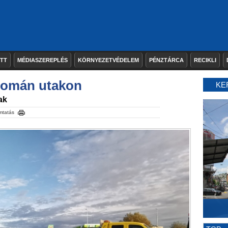
ETT
MÉDIASZEREPLÉS
KÖRNYEZETVÉDELEM
PÉNZTÁRCA
RECIKLI
román utakon
KE
ak
mtatás