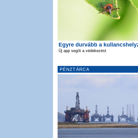
Egyre durvább a kullancshely
Új app segíti a védekezést
PÉNZTÁRCA