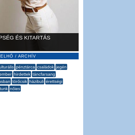
PSÉG ÉS KITARTÁS
ELHŐ / ARCHÍV
ulturális
pénztárca
családok
jegén
ember
hirdettek
táncfarsang
usban
törőcsik
házibuli
érettségi
tunk
nőies