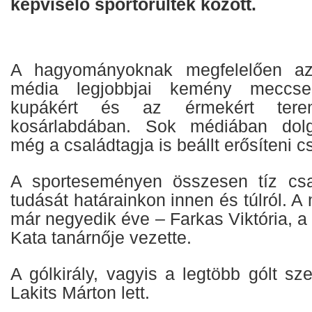
képviselő sportőrültek között.
A hagyományoknak megfelelően az
média legjobbjai kemény meccse
kupákért és az érmekért teremf
kosárlabdában. Sok médiában dol
még a családtagja is beállt erősíteni c
A sporteseményen összesen tíz cs
tudását határainkon innen és túlról. A 
már negyedik éve – Farkas Viktória, a
Kata tanárnője vezette.
A gólkirály, vagyis a legtöbb gólt sze
Lakits Márton lett.