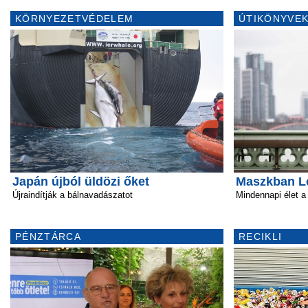
KÖRNYEZETVÉDELEM
ÚTIKÖNYVEK
Japán újból üldözi őket
Maszkban L
Újraindítják a bálnavadászatot
Mindennapi élet a 
PÉNZTÁRCA
RECIKLI