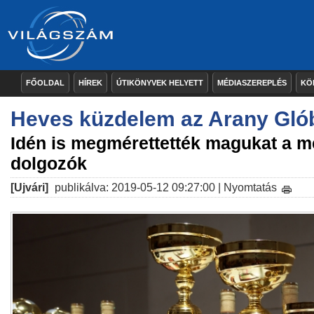
FŐOLDAL
HÍREK
ÚTIKÖNYVEK HELYETT
MÉDIASZEREPLÉS
KÖ
Heves küzdelem az Arany Gl
Idén is megmérettették magukat a 
dolgozók
[Ujvári]
publikálva: 2019-05-12 09:27:00 |
Nyomtatás