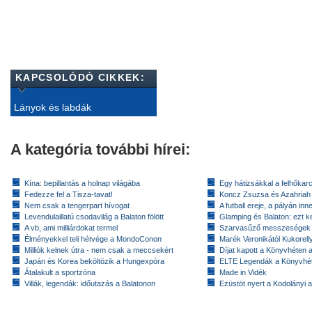
KAPCSOLÓDÓ CIKKEK:
Lányok és labdák
A kategória további hírei:
Kína: bepillantás a holnap világába
Egy hátizsákkal a felhőkarc
Fedezze fel a Tisza-tavat!
Koncz Zsuzsa és Azahriah
Nem csak a tengerpart hívogat
A futball ereje, a pályán inn
Levendulaillatú csodavilág a Balaton fölött
Glamping és Balaton: ezt ke
A vb, ami milliárdokat termel
Szarvasűző messzeségek
Élményekkel teli hétvége a MondoConon
Marék Veronikától Kukorell
Milliók kelnek útra - nem csak a meccsekért
Díjat kapott a Könyvhéten
Japán és Korea beköltözik a Hungexpóra
ELTE Legendák a Könyvhé
Átalakult a sportzóna
Made in Vidék
Villák, legendák: időutazás a Balatonon
Ezüstöt nyert a Kodolányi