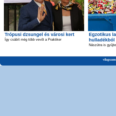
Trópusi dzsungel és városi kert
Egzotikus la
hulladékból
Így csábít még több vevőt a Praktiker
Nászútra is gyűjt
vilagszam