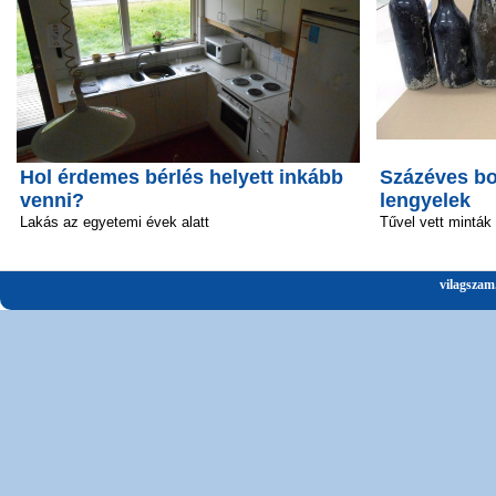
Hol érdemes bérlés helyett inkább
Százéves bo
venni?
lengyelek
Lakás az egyetemi évek alatt
Tűvel vett minták
vilagszam