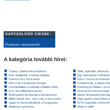
KAPCSOLÓDÓ CIKKEK:
Óvatosan vezessenek!
A kategória további hírei:
Tropea, Calabria ékszerdoboza
Villák, legendák: időutazás
Kína: bepillantás a holnap világába
Egy hátizsákkal a felhőkarc
Fedezze fel a Tisza-tavat!
Koncz Zsuzsa és Azahriah
Nem csak a tengerpart hívogat
A futball ereje, a pályán inn
Levendulaillatú csodavilág a Balaton fölött
Glamping és Balaton: ezt ke
A vb, ami milliárdokat termel
Szarvasűző messzeségek
Élményekkel teli hétvége a MondoConon
Marék Veronikától Kukorell
Milliók kelnek útra - nem csak a meccsekért
Díjat kapott a Könyvhéten
Japán és Korea beköltözik a Hungexpóra
ELTE Legendák a Könyvhé
Átalakult a sportzóna
Made in Vidék