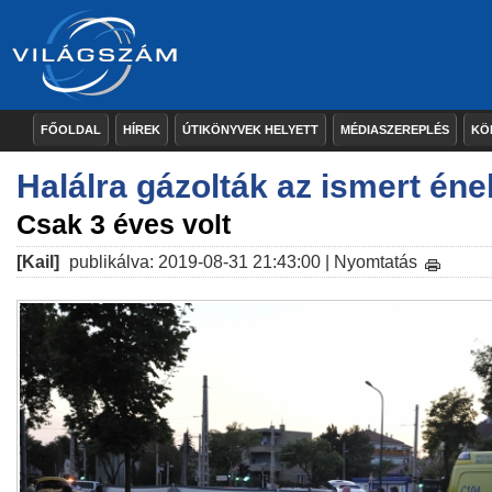
FŐOLDAL
HÍREK
ÚTIKÖNYVEK HELYETT
MÉDIASZEREPLÉS
KÖ
Halálra gázolták az ismert éne
Csak 3 éves volt
[Kail]
publikálva: 2019-08-31 21:43:00 |
Nyomtatás