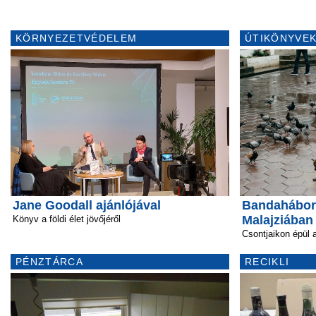
KÖRNYEZETVÉDELEM
ÚTIKÖNYVEK
Jane Goodall ajánlójával
Bandahábor
Malajziában
Könyv a földi élet jövőjéről
Csontjaikon épül a
PÉNZTÁRCA
RECIKLI