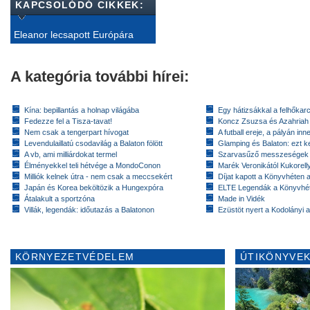
KAPCSOLÓDÓ CIKKEK:
Eleanor lecsapott Európára
A kategória további hírei:
Kína: bepillantás a holnap világába
Egy hátizsákkal a felhőkarc
Fedezze fel a Tisza-tavat!
Koncz Zsuzsa és Azahriah
Nem csak a tengerpart hívogat
A futball ereje, a pályán inn
Levendulaillatú csodavilág a Balaton fölött
Glamping és Balaton: ezt ke
A vb, ami milliárdokat termel
Szarvasűző messzeségek
Élményekkel teli hétvége a MondoConon
Marék Veronikától Kukorell
Milliók kelnek útra - nem csak a meccsekért
Díjat kapott a Könyvhéten
Japán és Korea beköltözik a Hungexpóra
ELTE Legendák a Könyvhé
Átalakult a sportzóna
Made in Vidék
Villák, legendák: időutazás a Balatonon
Ezüstöt nyert a Kodolányi
KÖRNYEZETVÉDELEM
ÚTIKÖNYVEK