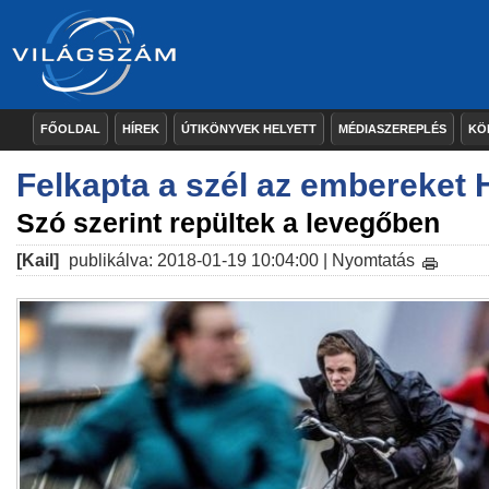
FŐOLDAL
HÍREK
ÚTIKÖNYVEK HELYETT
MÉDIASZEREPLÉS
KÖ
Felkapta a szél az embereket 
Szó szerint repültek a levegőben
[Kail]
publikálva: 2018-01-19 10:04:00 |
Nyomtatás