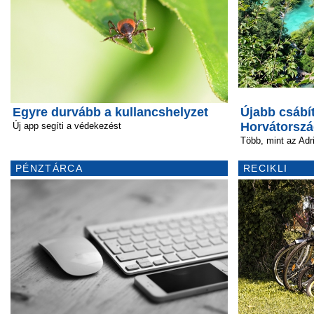
Egyre durvább a kullancshelyzet
Újabb csábí
Horvátorszá
Új app segíti a védekezést
Több, mint az Adr
PÉNZTÁRCA
RECIKLI