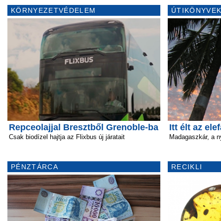
KÖRNYEZETVÉDELEM
ÚTIKÖNYVEK
Repceolajjal Bresztből Grenoble-ba
Itt élt az el
Csak biodízel hajtja az Flixbus új járatait
Madagaszkár, a n
PÉNZTÁRCA
RECIKLI