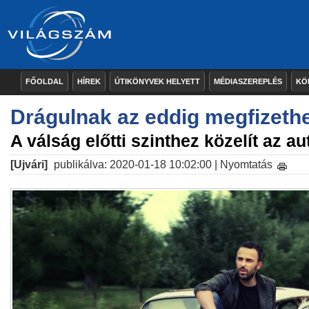
FŐOLDAL
HÍREK
ÚTIKÖNYVEK HELYETT
MÉDIASZEREPLÉS
KÖ
Drágulnak az eddig megfizeth
A válság előtti szinthez közelít az a
[Ujvári]
publikálva: 2020-01-18 10:02:00 |
Nyomtatás