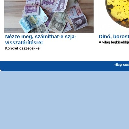
Nézze meg, számíthat-e szja-
Dinó, boros
visszatérítésre!
A világ legkisebbj
Konkrét összegekkel
vilagszam