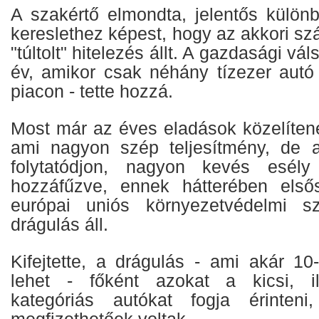
A szakértő elmondta, jelentős különb
kereslethez képest, hogy az akkori s
"túltolt" hitelezés állt. A gazdasági vá
év, amikor csak néhány tízezer autó
piacon - tette hozzá.
Most már az éves eladások közelíten
ami nagyon szép teljesítmény, de a
folytatódjon, nagyon kevés esél
hozzáfűzve, ennek hátterében első
európai uniós környezetvédelmi sz
drágulás áll.
Kifejtette, a drágulás - ami akár 10
lehet - főként azokat a kicsi, il
kategóriás autókat fogja érinten
megfizethetőek voltak.