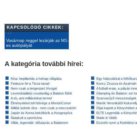
KAPCSOLÓDÓ CIKKEK:
Vasárnap reggel lezárják az M1-
es autópályát
A kategória további hírei:
Kína: bepillantás a holnap világába
Egy hátizsákkal a felhőkarc
Fedezze fel a Tisza-tavat!
Koncz Zsuzsa és Azahriah
Nem csak a tengerpart hívogat
A futball ereje, a pályán inn
Levendulaillatú csodavilág a Balaton fölött
Glamping és Balaton: ezt ke
A vb, ami milliárdokat termel
Szarvasűző messzeségek
Élményekkel teli hétvége a MondoConon
Marék Veronikától Kukorell
Milliók kelnek útra - nem csak a meccsekért
Díjat kapott a Könyvhéten
Japán és Korea beköltözik a Hungexpóra
ELTE Legendák a Könyvhé
Átalakult a sportzóna
Made in Vidék
Villák, legendák: időutazás a Balatonon
Ezüstöt nyert a Kodolányi