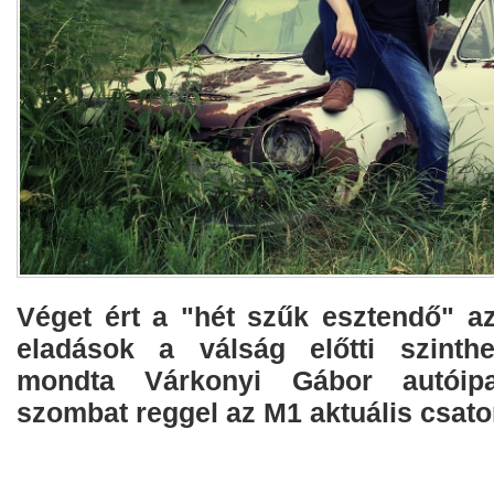
Véget ért a "hét szűk esztendő" az
eladások a válság előtti szinthe
mondta Várkonyi Gábor autóipar
szombat reggel az M1 aktuális csato