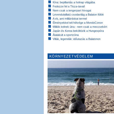
Kína: bepillantás a holnap világába
Fedezze fel a Tisza-tavat!
Nem csak a tengerpart hívogat
Levendulaillatú csodavilág a Balaton fölött
A vb, ami milliárdokat termel
Élményekkel teli hétvége a MondoConon
Milliók kelnek útra - nem csak a meccsekért
Japán és Korea beköltözik a Hungexpóra
Átalakult a sportzóna
Villák, legendák: időutazás a Balatonon
KÖRNYEZETVÉDELEM