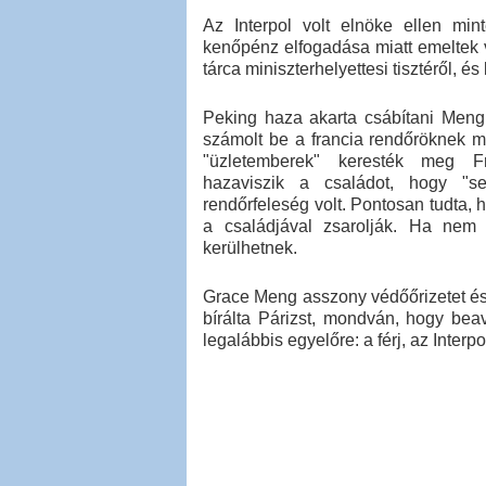
Az Interpol volt elnöke ellen mint
kenőpénz elfogadása miatt emeltek 
tárca miniszterhelyettesi tisztéről, é
Peking haza akarta csábítani Meng 
számolt be a francia rendőröknek 
"üzletemberek" keresték meg Fra
hazaviszik a családot, hogy "se
rendőrfeleség volt. Pontosan tudta, h
a családjával zsarolják. Ha nem
kerülhetnek.
Grace Meng asszony védőőrizetet és
bírálta Párizst, mondván, hogy be
legalábbis egyelőre: a férj, az Interp