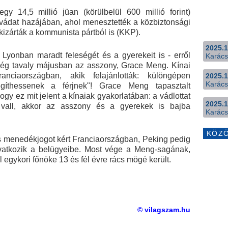
egy 14,5 millió jüan (körülbelül 600 millió forint)
vádat hazájában, ahol menesztették a közbiztonsági
s kizárták a kommunista pártból is (KKP).
2025.1
Lyonban maradt feleségét és a gyerekeit is - erről
Karács
még tavaly májusban az asszony, Grace Meng. Kínai
nciaországban, akik felajánlották: különgépen
2025.1
Karács
gíthessenek a férjnek"! Grace Meng tapasztalt
ogy ez mit jelent a kínaiak gyakorlatában: a vádlottat
2025.1
 vall, akkor az asszony és a gyerekek is bajba
Karács
KÖZ
 menedékjogot kért Franciaországban, Peking pedig
avatkozik a belügyeibe. Most vége a Meng-sagának,
ol egykori főnöke 13 és fél évre rács mögé került.
© vilagszam.hu