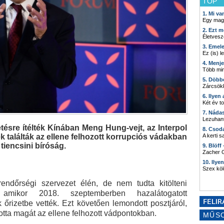
TOP
1. Mi v
Egy mag
2. Ezt m
Életvesz
3. Emel
Ez (is) l
4. Menj
Több min
5. Döbb
Zárcsökk
6. Ilyen
Két év t
7. Náda
Lezuhant
tésre ítélték Kínában Meng Hung-vejt, az Interpol
8. Csod
 találták az ellene felhozott korrupciós vádakban
A kerti 
tiencsini bíróság.
9. Blöff
Zacher G
10. Ilye
Szex kö
endőrségi szervezet élén, de nem tudta kitölteni
amikor 2018. szeptemberben hazalátogatott
 őrizetbe vették. Ezt követően lemondott posztjáról,
otta magát az ellene felhozott vádpontokban.
MŰS