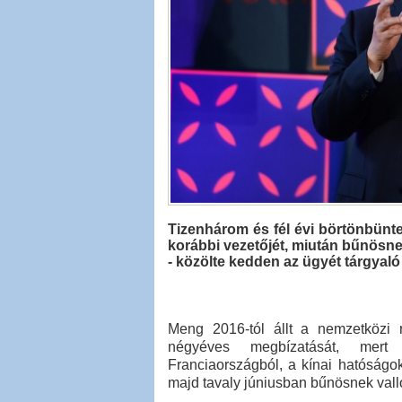
Tizenhárom és fél évi börtönbünte
korábbi vezetőjét, miután bűnösnek
- közölte kedden az ügyét tárgyaló 
Meng 2016-tól állt a nemzetközi r
négyéves megbízatását, mert 
Franciaországból, a kínai hatóságok
majd tavaly júniusban bűnösnek vall