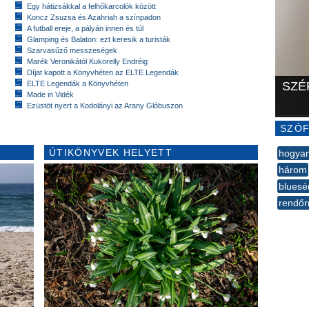
Egy hátizsákkal a felhőkarcolók között
Koncz Zsuzsa és Azahriah a színpadon
A futball ereje, a pályán innen és túl
Glamping és Balaton: ezt keresik a turisták
Szarvasűző messzeségek
Marék Veronikától Kukorelly Endréig
Díjat kapott a Könyvhéten az ELTE Legendák
ELTE Legendák a Könyvhéten
SZÉ
Made in Vidék
Ezüstöt nyert a Kodolányi az Arany Glóbuszon
SZÓF
ÚTIKÖNYVEK HELYETT
hogya
három
bluesé
rendőr
--