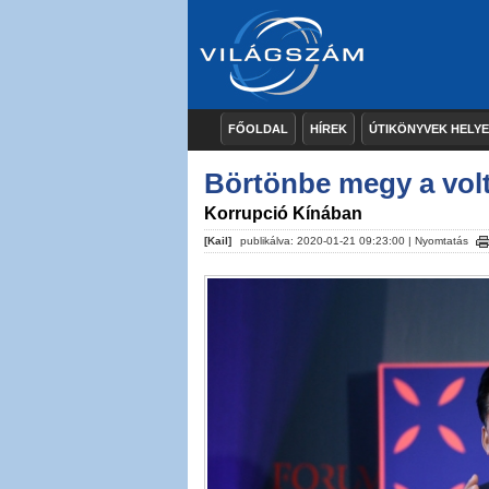
FŐOLDAL
HÍREK
ÚTIKÖNYVEK HELY
Börtönbe megy a volt
Korrupció Kínában
[Kail]
publikálva: 2020-01-21 09:23:00 |
Nyomtatás