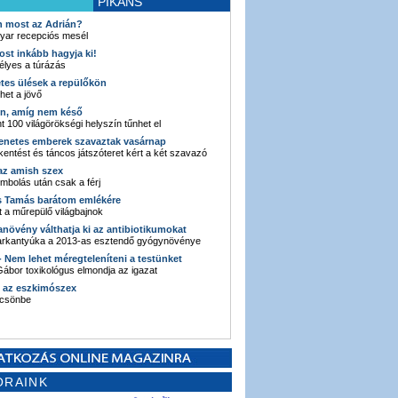
PIKÁNS
an most az Adrián?
yar recepciós mesél
ost inkább hagyja ki!
élyes a túrázás
etes ülések a repülőkön
ehet a jövő
en, amíg nem késő
t 100 világörökségi helyszín tűnhet el
enetes emberek szavaztak vasárnap
entést és táncos játszóteret kért a két szavazó
 az amish szex
ombolás után csak a férj
s Tamás barátom emlékére
 a műrepülő világbajnok
anövény válthatja ki az antibiotikumokat
sarkantyúka a 2013-as esztendő gyógynövénye
 - Nem lehet méregteleníteni a testünket
ábor toxikológus elmondja az igazat
n az eszkimószex
lcsönbe
ORAINK