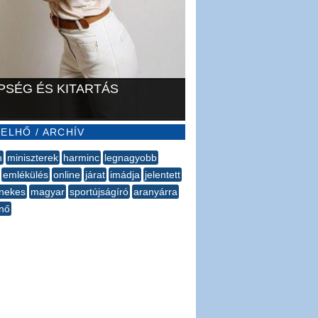
PSÉG ÉS KITARTÁS
ELHŐ / ARCHÍV
n
miniszterek
harminc
legnagyobb
emlékülés
online
járat
imádja
jelentett
nekes
magyar
sportújságíró
aranyárra
nő