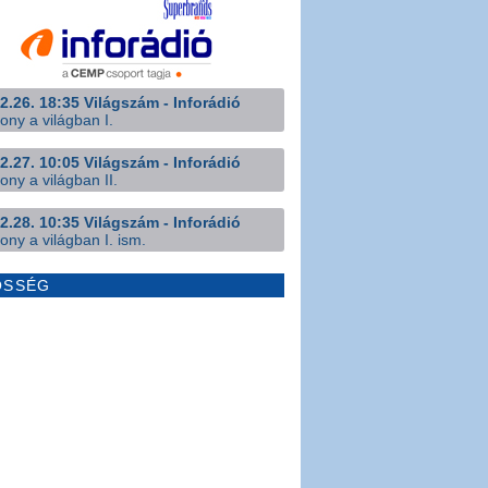
2.26. 18:35 Világszám - Inforádió
ony a világban I.
2.27. 10:05 Világszám - Inforádió
ony a világban II.
2.28. 10:35 Világszám - Inforádió
ony a világban I. ism.
ÖSSÉG