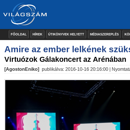
FŐOLDAL
HÍREK
ÚTIKÖNYVEK HELYETT
MÉDIASZEREPLÉS
KÖ
Amire az ember lelkének szük
Virtuózok Gálakoncert az Arénában
[AgostonEniko]
publikálva: 2016-10-16 20:16:00 |
Nyomtat