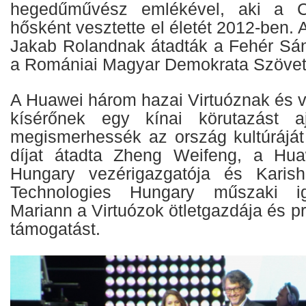
hegedűművész emlékével, aki a C
hősként vesztette el életét 2012-ben. 
Jakab Rolandnak átadták a Fehér Sán
a Romániai Magyar Demokrata Szövets
A Huawei három hazai Virtuóznak és v
kísérőnek egy kínai körutazást aj
megismerhessék az ország kultúráját
díjat átadta Zheng Weifeng, a Hua
Hungary vezérigazgatója és Karis
Technologies Hungary műszaki iga
Mariann a Virtuózok ötletgazdája és pr
támogatást.