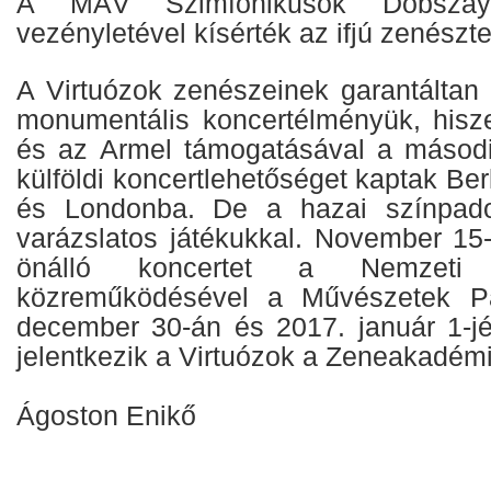
A MÁV Szimfonikusok Dobsza
vezényletével kísérték az ifjú zenészt
A Virtuózok zenészeinek garantáltan
monumentális koncertélményük, his
és az Armel támogatásával a második
külföldi koncertlehetőséget kaptak Be
és Londonba. De a hazai színpado
varázslatos játékukkal. November 15
önálló koncertet a Nemzeti F
közreműködésével a Művészetek Pa
december 30-án és 2017. január 1-jén
jelentkezik a Virtuózok a Zeneakadém
Ágoston Enikő