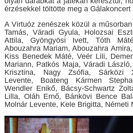
olyan darabkát a játékán keresztül, h
érzésekkel töltötte meg a Gálakoncert 
A Virtuóz zenészek közül a műsorban 
Tamás, Váradi Gyula, Holozsai Eszt
Attila, Gyöngyösi Ivett, Tóth Mát
Abouzahra Mariam, Abouzahra Amira,
Kiss Benedek Máté, Veér Lili, Demen
Mariann, Patkós Maja, Váradi László,
Krisztina, Nagy Zsófia, Sárközi 
Levente, Boateng Kármen Stepha
Wendler Enikő, Bácsy-Schwartz Zolt
Lilla, Oláh Ernő, Bánkövi Bence Bal
Molnár Levente, Kele Brigitta, Németi