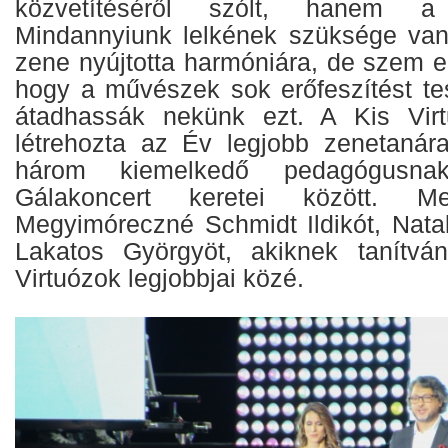
közvetítéséről szólt, hanem a t
Mindannyiunk lelkének szüksége van
zene nyújtotta harmóniára, de szem elő
hogy a művészek sok erőfeszítést te
átadhassák nekünk ezt. A Kis Virt
létrehozta az Év legjobb zenetanára
három kiemelkedő pedagógusn
Gálakoncert keretei között. Meg
Megyimóreczné Schmidt Ildikót, Nata
Lakatos Györgyöt, akiknek tanítván
Virtuózok legjobbjai közé.