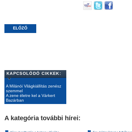
ELŐZŐ
KAPCSOLÓDÓ CIKKEK:
A Milánói Világkiállítás zenész
szemmel
A zene életre kel a Várkert
Bazárban
A kategória további hírei: