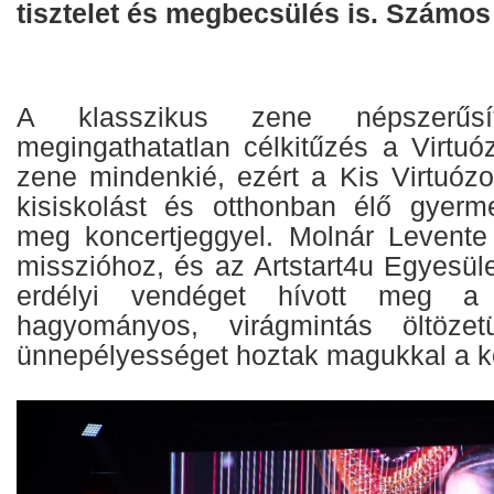
tisztelet és megbecsülés is. Számos d
A klasszikus zene népszerűs
megingathatatlan célkitűzés a Virtuó
zene mindenkié, ezért a Kis Virtuózo
kisiskolást és otthonban élő gyerm
meg koncertjeggyel. Molnár Levente 
misszióhoz, és az Artstart4u Egyesül
erdélyi vendéget hívott meg a 
hagyományos, virágmintás öltözet
ünnepélyességet hoztak magukkal a 