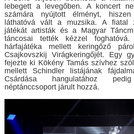
lebegett a levegőben. A koncert n
számára nyújtott élményt, hisze
láthatóvá vált a muzsika. A fiatal
játékát artisták és a Magyar Táncm
táncosai tették kézzel foghatóvá
hárfajátéka mellett keringőző pá
Csajkovszkij Virágkeringőjét. Egy gy
fejezte ki Kökény Tamás szívhez szó
mellett Schindler listájának fájdalm
Csárdása hangulatához ped
néptánccsoport járult hozzá.