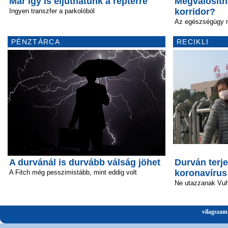
Már így is eljuthatunk a reptérre
Megvalósíth
korridor?
Ingyen transzfer a parkolóból
Az egészségügy 
PÉNZTÁRCA
RECIKLI
A durvánál is durvább válság jöhet
Durván terje
koronavírus
A Fitch még pesszimistább, mint eddig volt
Ne utazzanak Vu
vilagszam