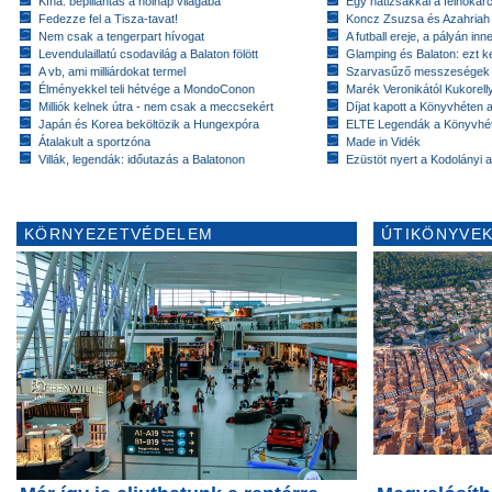
Kína: bepillantás a holnap világába
Egy hátizsákkal a felhőkarc
Fedezze fel a Tisza-tavat!
Koncz Zsuzsa és Azahriah
Nem csak a tengerpart hívogat
A futball ereje, a pályán inn
Levendulaillatú csodavilág a Balaton fölött
Glamping és Balaton: ezt ke
A vb, ami milliárdokat termel
Szarvasűző messzeségek
Élményekkel teli hétvége a MondoConon
Marék Veronikától Kukorell
Milliók kelnek útra - nem csak a meccsekért
Díjat kapott a Könyvhéten
Japán és Korea beköltözik a Hungexpóra
ELTE Legendák a Könyvhé
Átalakult a sportzóna
Made in Vidék
Villák, legendák: időutazás a Balatonon
Ezüstöt nyert a Kodolányi
KÖRNYEZETVÉDELEM
ÚTIKÖNYVEK