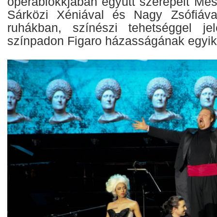
operablokkjában együtt szerepelt Més
Sárközi Xéniával és Nagy Zsófiával
ruhákban, színészi tehetséggel je
színpadon Figaro házasságának egyik 