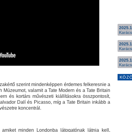
2025.1
Karács
2025.1
Karács
2025.1
Karács
KÖZ
szakértő szerint mindenképpen érdemes felkeresnie a
sh Múzeumot, valamit a Tate Modern és a Tate Britain
ern és kortárs művészeti kiállításokra összpontosít,
alvador Dalí és Picasso, míg a Tate Britain inkább a
űvészetre koncentrál.
 amiket minden Londonba látogatónak látnia kell,