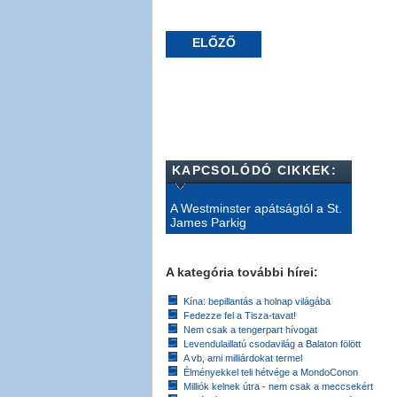
ELŐZŐ
KAPCSOLÓDÓ CIKKEK:
A Westminster apátságtól a St.
James Parkig
A kategória további hírei:
Kína: bepillantás a holnap világába
Fedezze fel a Tisza-tavat!
Nem csak a tengerpart hívogat
Levendulaillatú csodavilág a Balaton fölött
A vb, ami milliárdokat termel
Élményekkel teli hétvége a MondoConon
Milliók kelnek útra - nem csak a meccsekért