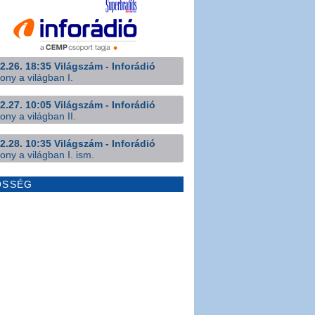
2.26. 18:35 Világszám - Inforádió
ony a világban I.
2.27. 10:05 Világszám - Inforádió
ony a világban II.
2.28. 10:35 Világszám - Inforádió
ony a világban I. ism.
ÖSSÉG