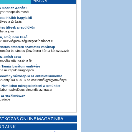
PIKÁNS
an most az Adrián?
yar recepciós mesél
ost inkább hagyja ki!
élyes a túrázás
etes ülések a repülőkön
ehet a jövő
en, amíg nem késő
t 100 világörökségi helyszín tűnhet el
enetes emberek szavaztak vasárnap
entést és táncos játszóteret kért a két szavazó
 az amish szex
ombolás után csak a férj
s Tamás barátom emlékére
 a műrepülő világbajnok
anövény válthatja ki az antibiotikumokat
sarkantyúka a 2013-as esztendő gyógynövénye
 - Nem lehet méregteleníteni a testünket
ábor toxikológus elmondja az igazat
n az eszkimószex
lcsönbe
ORAINK