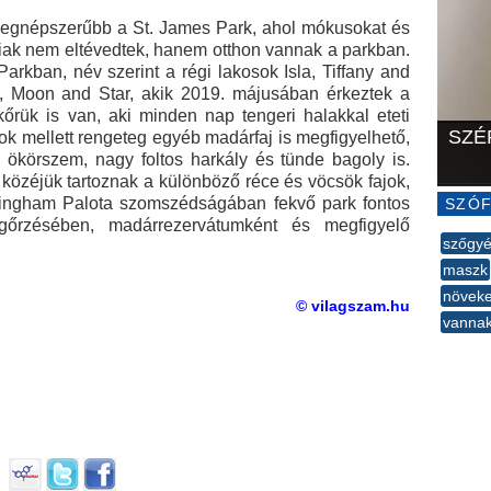
legnépszerűbb a St. James Park, ahol mókusokat és
biak nem eltévedtek, hanem otthon vannak a parkban.
arkban, név szerint a régi lakosok Isla, Tiffany and
, Moon and Star, akik 2019. májusában érkeztek a
arkőrük is van, aki minden nap tengeri halakkal eteti
SZÉ
ok mellett rengeteg egyéb madárfaj is megfigyelhető,
, ökörszem, nagy foltos harkály és tünde bagoly is.
 közéjük tartoznak a különböző réce és vöcsök fajok,
ckingham Palota szomszédságában fekvő park fontos
SZÓF
gőrzésében, madárrezervátumként és megfigyelő
szőgy
maszk
növek
© vilagszam.hu
vanna
--