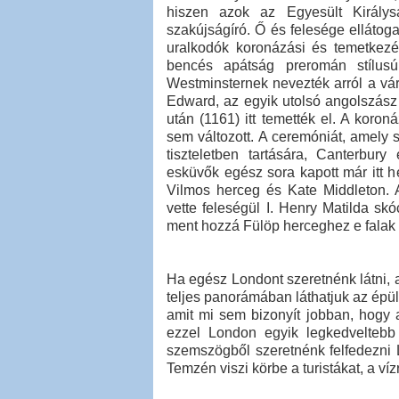
hiszen azok az Egyesült Királysá
szakújságíró. Ő és felesége ellátog
uralkodók koronázási és temetkezés
bencés apátság preromán stílusú
Westminsternek nevezték arról a váro
Edward, az egyik utolsó angolszász 
után (1161) itt temették el. A koro
sem változott. A ceremóniát, amely 
tiszteletben tartására, Canterbury
esküvők egész sora kapott már itt h
Vilmos herceg és Kate Middleton.
vette feleségül I. Henry Matilda skó
ment hozzá Fülöp herceghez e falak 
Ha egész Londont szeretnénk látni, 
teljes panorámában láthatjuk az épül
amit mi sem bizonyít jobban, hogy a
ezzel London egyik legkedveltebb 
szemszögből szeretnénk felfedezni 
Temzén viszi körbe a turistákat, a v