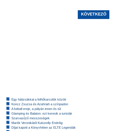
KÖVETKEZŐ
Egy hátizsákkal a felhőkarcolók között
Koncz Zsuzsa és Azahriah a színpadon
A futball ereje, a pályán innen és túl
Glamping és Balaton: ezt keresik a turisták
Szarvasűző messzeségek
Marék Veronikától Kukorelly Endréig
Díjat kapott a Könyvhéten az ELTE Legendák