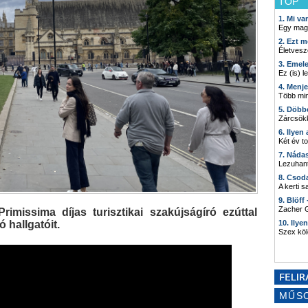
TOP
1. Mi v
Egy mag
2. Ezt m
Életvesz
3. Emel
Ez (is) l
4. Menj
Több min
5. Döbb
Zárcsökk
6. Ilyen
Két év t
7. Náda
Lezuhant
8. Csod
A kerti 
9. Blöff
Zacher G
imissima díjas turisztikai szakújságíró ezúttal
 hallgatóit.
10. Ilye
Szex kö
MŰS