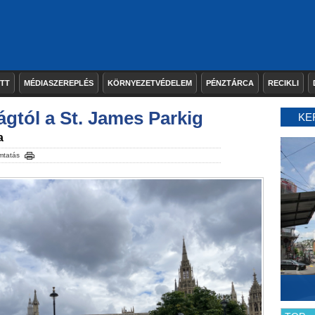
ETT
MÉDIASZEREPLÉS
KÖRNYEZETVÉDELEM
PÉNZTÁRCA
RECIKLI
gtól a St. James Parkig
KE
a
mtatás