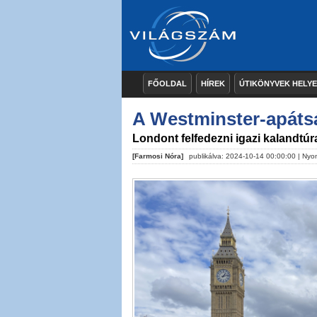
FŐOLDAL
HÍREK
ÚTIKÖNYVEK HELY
A Westminster-apátsá
Londont felfedezni igazi kalandtúr
[Farmosi Nóra]
publikálva: 2024-10-14 00:00:00 |
Nyo