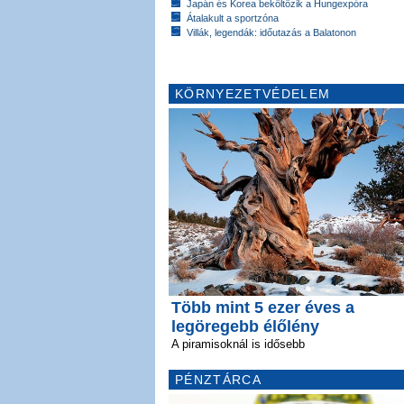
Japán és Korea beköltözik a Hungexpóra
Átalakult a sportzóna
Villák, legendák: időutazás a Balatonon
KÖRNYEZETVÉDELEM
Több mint 5 ezer éves a
legöregebb élőlény
A piramisoknál is idősebb
PÉNZTÁRCA