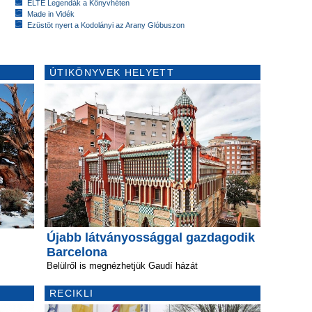
ELTE Legendák a Könyvhéten
Made in Vidék
Ezüstöt nyert a Kodolányi az Arany Glóbuszon
ÚTIKÖNYVEK HELYETT
Újabb látványossággal gazdagodik
Barcelona
Belülről is megnézhetjük Gaudí házát
RECIKLI