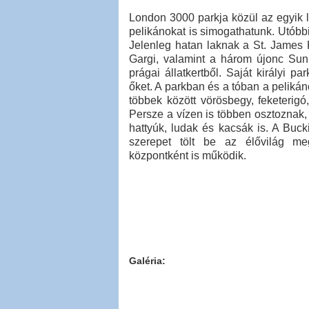
London 3000 parkja közül az egyik 
pelikánokat is simogathatunk. Utób
Jelenleg hatan laknak a St. James P
Gargi, valamint a három újonc Sun
prágai állatkertből. Saját királyi p
őket. A parkban és a tóban a pelikán
többek között vörösbegy, feketerigó
Persze a vízen is többen osztoznak,
hattyúk, ludak és kacsák is. A Bu
szerepet tölt be az élővilág me
központként is működik.
Galéria: