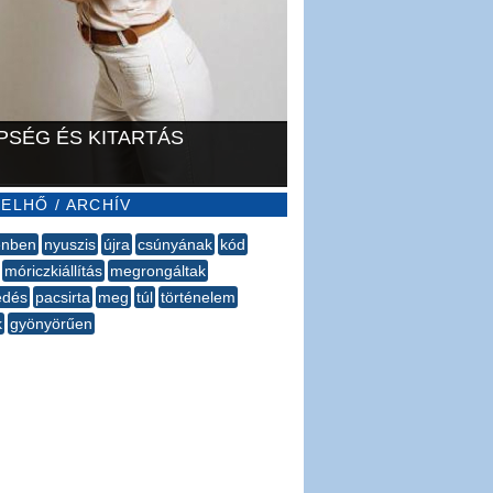
PSÉG ÉS KITARTÁS
ELHŐ / ARCHÍV
énben
nyuszis
újra
csúnyának
kód
móriczkiállítás
megrongáltak
edés
pacsirta
meg
túl
történelem
k
gyönyörűen