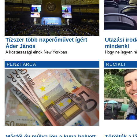
Tízszer több naperőművet ígért
Utazási iro
Áder János
mindenki
A köztársasági elnök New Yorkban
Hogy ne legyen r
PÉNZTÁRCA
RECIKLI
Másfél év múlva jön a kuna helyett
Törölték a já