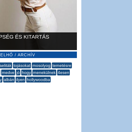
PSÉG ÉS KITARTÁS
ELHŐ / ARCHÍV
aeliták
tojásokat
mosolyog
temetésre
medve
jó
hogy
menekülnek
4esen
y
albán
ilyen
hollywoodba