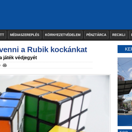
ETT
MÉDIASZEREPLÉS
KÖRNYEZETVÉDELEM
PÉNZTÁRCA
RECIKLI
 venni a Rubik kockánkat
KE
a játék védjegyét
s