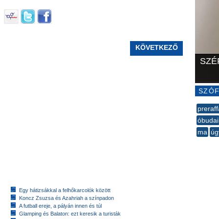
KÖVETKEZŐ
SZÉ
SZÓF
preraff
óbudai
ma
úg
--
Egy hátizsákkal a felhőkarcolók között
Koncz Zsuzsa és Azahriah a színpadon
A futball ereje, a pályán innen és túl
Glamping és Balaton: ezt keresik a turisták