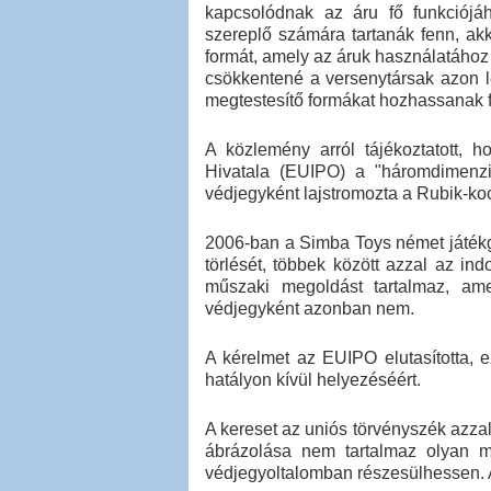
kapcsolódnak az áru fő funkciójá
szereplő számára tartanák fenn, ak
formát, amely az áruk használatához
csökkentené a versenytársak azon 
megtestesítő formákat hozhassanak 
A közlemény arról tájékoztatott, 
Hivatala (EUIPO) a "háromdimenzió
védjegyként lajstromozta a Rubik-koc
2006-ban a Simba Toys német játékg
törlését, többek között azzal az ind
műszaki megoldást tartalmaz, am
védjegyként azonban nem.
A kérelmet az EUIPO elutasította, e
hatályon kívül helyezéséért.
A kereset az uniós törvényszék azzal
ábrázolása nem tartalmaz olyan m
védjegyoltalomban részesülhessen. 