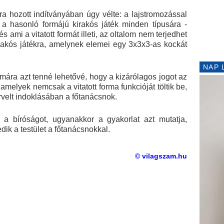
a hozott indítványában úgy vélte: a lajstromozással
t a hasonló formájú kirakós játék minden típusára -
s ami a vitatott formát illeti, az oltalom nem terjedhet
akós játékra, amelynek elemei egy 3x3x3-as kockát
NAP 
mára azt tenné lehetővé, hogy a kizárólagos jogot az
 amelyek nemcsak a vitatott forma funkcióját töltik be,
rvelt indoklásában a főtanácsnok.
 a bíróságot, ugyanakkor a gyakorlat azt mutatja,
ik a testület a főtanácsnokkal.
© vilagszam.hu