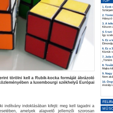
TOP
1. Ezek
Sztárjain
2. Tönk
Hiányzó
3. A lel
Készen á
4. 5 tut
Így szab
5. Ez a 
Elmondju
6. Ez a 
Köztük 
7. Joli
„Történt
8. Tová
Majka kib
9. Nagy
Nem akár
rint törölni kell a Rubik-kocka formáját ábrázoló
a közleményében a luxembourgi székhelyű Európai
10. Öng
A királyi
 indítvány indoklásában kifejti: meg kell tagadni a
MŰS
esetében, amelyek alapvető jellemzői szorosan