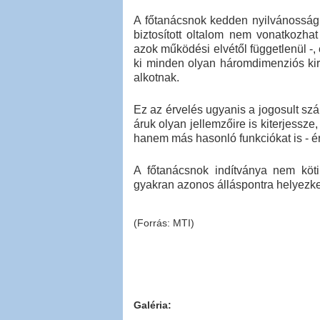
A főtanácsnok kedden nyilvánosságr
biztosított oltalom nem vonatkozha
azok működési elvétől függetlenül -, é
ki minden olyan háromdimenziós kir
alkotnak.
Ez az érvelés ugyanis a jogosult szá
áruk olyan jellemzőire is kiterjessze,
hanem más hasonló funkciókat is - é
A főtanácsnok indítványa nem köti
gyakran azonos álláspontra helyezked
(Forrás: MTI)
Galéria: