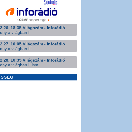
2.26. 18:35 Világszám - Inforádió
ony a világban I.
2.27. 10:05 Világszám - Inforádió
ony a világban II.
2.28. 10:35 Világszám - Inforádió
ony a világban I. ism.
ÖSSÉG