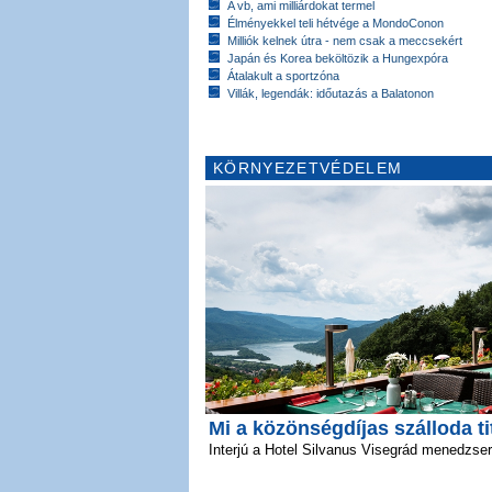
A vb, ami milliárdokat termel
Élményekkel teli hétvége a MondoConon
Milliók kelnek útra - nem csak a meccsekért
Japán és Korea beköltözik a Hungexpóra
Átalakult a sportzóna
Villák, legendák: időutazás a Balatonon
KÖRNYEZETVÉDELEM
Mi a közönségdíjas szálloda t
Interjú a Hotel Silvanus Visegrád menedzser