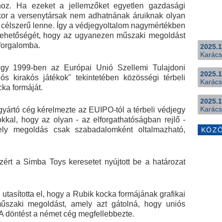
hoz. Ha ezeket a jellemzőket egyetlen gazdasági
kor a versenytársak nem adhatnának áruiknak olyan
 célszerű lenne. Így a védjegyoltalom nagymértékben
lehetőségét, hogy az ugyanezen műszaki megoldást
forgalomba.
2025.1
Karács
hogy 1999-ben az Európai Unió Szellemi Tulajdoni
2025.1
s kirakós játékok" tekintetében közösségi térbeli
Karács
ka formáját.
2025.1
Karács
yártó cég kérelmezte az EUIPO-tól a térbeli védjegy
okkal, hogy az olyan - az elforgathatóságban rejlő -
ely megoldás csak szabadalomként oltalmazható,
KÖZ
zért a Simba Toys keresetet nyújtott be a határozat
 utasította el, hogy a Rubik kocka formájának grafikai
űszaki megoldást, amely azt gátolná, hogy uniós
A döntést a német cég megfellebbezte.