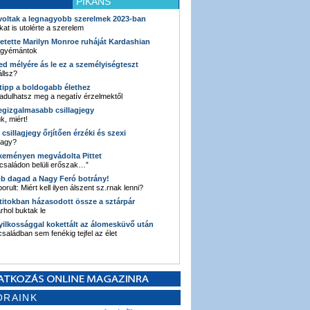
PIKÁNS
 voltak a legnagyobb szerelmek 2023-ban
kat is utolérte a szerelem
retette Marilyn Monroe ruháját Kardashian
 gyémántok
ked mélyére ás le ez a személyiségteszt
llsz?
i tipp a boldogabb élethez
adulhatsz meg a negatív érzelmektől
legizgalmasabb csillagjegy
k, miért!
3 csillagjegy őrjítően érzéki és szexi
vagy?
e keményen megvádolta Pittet
 családon belüli erőszak…”
bb dagad a Nagy Feró botrány!
orult: Miért kell ilyen álszent sz.rnak lenni?
 titokban házasodott össze a sztárpár
hol buktak le
yilkossággal kokettált az álomesküvő után
 családban sem fenékig tejfel az élet
ORAINK