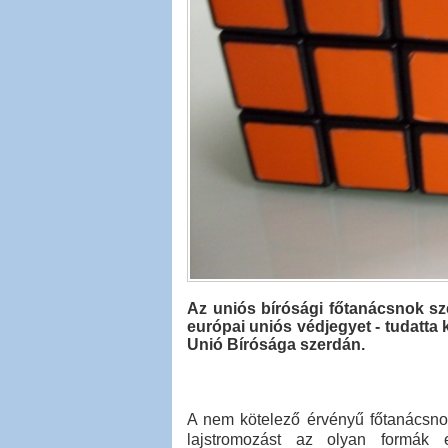
Az uniós bírósági főtanácsnok sze
európai uniós védjegyet - tudatt
Unió Bírósága szerdán.
A nem kötelező érvényű főtanácsnoki
lajstromozást az olyan formák 