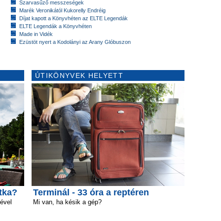
Szarvasűző messzeségek
Marék Veronikától Kukorelly Endréig
Díjat kapott a Könyvhéten az ELTE Legendák
ELTE Legendák a Könyvhéten
Made in Vidék
Ezüstöt nyert a Kodolányi az Arany Glóbuszon
ÚTIKÖNYVEK HELYETT
itka?
Terminál - 33 óra a reptéren
ével
Mi van, ha késik a gép?