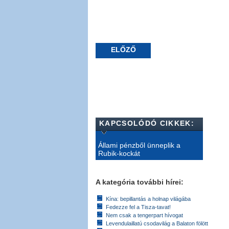
ELŐZŐ
KAPCSOLÓDÓ CIKKEK:
Állami pénzből ünneplik a
Rubik-kockát
A kategória további hírei:
Kína: bepillantás a holnap világába
Fedezze fel a Tisza-tavat!
Nem csak a tengerpart hívogat
Levendulaillatú csodavilág a Balaton fölött