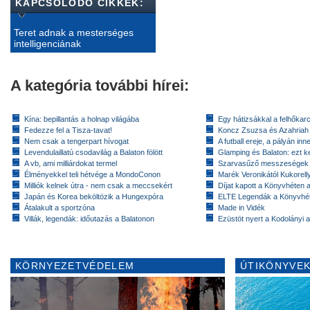
KAPCSOLÓDÓ CIKKEK:
Teret adnak a mesterséges
intelligenciának
A kategória további hírei:
Kína: bepillantás a holnap világába
Egy hátizsákkal a felhőkarc
Fedezze fel a Tisza-tavat!
Koncz Zsuzsa és Azahriah
Nem csak a tengerpart hívogat
A futball ereje, a pályán inn
Levendulaillatú csodavilág a Balaton fölött
Glamping és Balaton: ezt ke
A vb, ami milliárdokat termel
Szarvasűző messzeségek
Élményekkel teli hétvége a MondoConon
Marék Veronikától Kukorell
Milliók kelnek útra - nem csak a meccsekért
Díjat kapott a Könyvhéten
Japán és Korea beköltözik a Hungexpóra
ELTE Legendák a Könyvhé
Átalakult a sportzóna
Made in Vidék
Villák, legendák: időutazás a Balatonon
Ezüstöt nyert a Kodolányi
KÖRNYEZETVÉDELEM
ÚTIKÖNYVEK