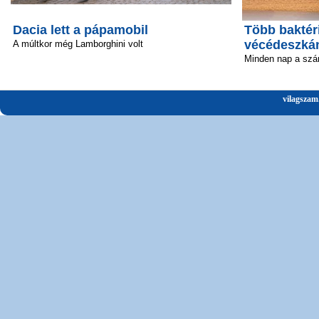
Dacia lett a pápamobil
Több baktéri
vécédeszká
A múltkor még Lamborghini volt
Minden nap a szá
vilagszam