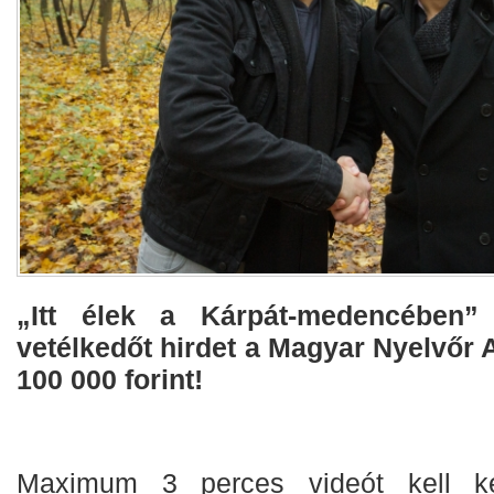
​„Itt élek a Kárpát-medencében” 
vetélkedőt hirdet a Magyar Nyelvőr A
100 000 forint!
Maximum 3 perces videót kell ké