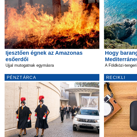
Ijesztően égnek az Amazonas
Hogy barang
esőerdői
Mediterrán
Ujjal mutogatnak egymásra
A Földközi-tengeri
PÉNZTÁRCA
RECIKLI