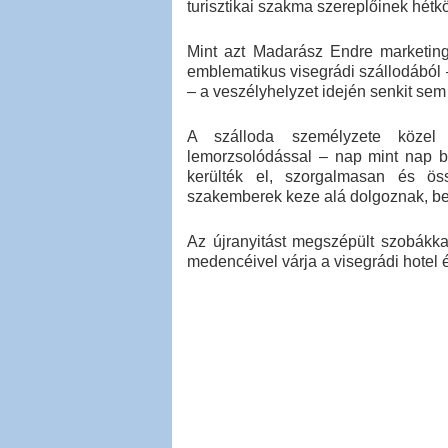
turisztikai szakma szereplőinek hétk
Mint azt Madarász Endre marketing
emblematikus visegrádi szállodából 
– a veszélyhelyzet idején senkit sem 
A szálloda személyzete közel
lemorzsolódással ­– nap mint nap 
kerülték el, szorgalmasan és öss
szakemberek keze alá dolgoznak, beo
Az újranyitást megszépült szobákkal,
medencéivel várja a visegrádi hotel 