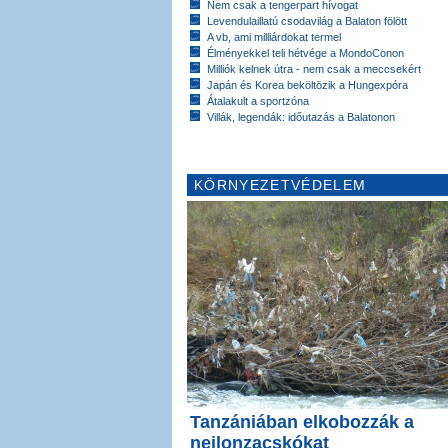
Nem csak a tengerpart hívogat
Levendulaillatú csodavilág a Balaton fölött
A vb, ami milliárdokat termel
Élményekkel teli hétvége a MondoConon
Milliók kelnek útra - nem csak a meccsekért
Japán és Korea beköltözik a Hungexpóra
Átalakult a sportzóna
Villák, legendák: időutazás a Balatonon
KÖRNYEZETVÉDELEM
Tanzániában elkobozzák a
nejlonzacskókat