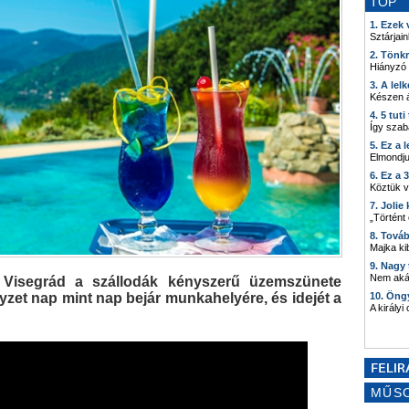
TOP
1. Ezek
Sztárjain
2. Tönk
Hiányzó
3. A lel
Készen á
4. 5 tut
Így szab
5. Ez a 
Elmondju
6. Ez a 
Köztük 
7. Joli
„Történt
8. Tová
Majka kib
9. Nagy
Nem akár
 Visegrád a szállodák kényszerű üzemszünete
yzet nap mint nap bejár munkahelyére, és idejét a
10. Öng
A királyi
MŰS