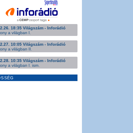
2.26. 18:35 Világszám - Inforádió
ony a világban I.
2.27. 10:05 Világszám - Inforádió
ony a világban II.
2.28. 10:35 Világszám - Inforádió
ony a világban I. ism.
ÖSSÉG