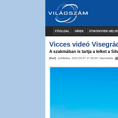
FŐOLDAL
HÍREK
ÚTIKÖNYVEK HELY
Vicces videó Visegrá
A szakmában is tartja a lelket a Si
[Kail]
publikálva: 2021-04-07 17:26:00 |
Nyomtatás