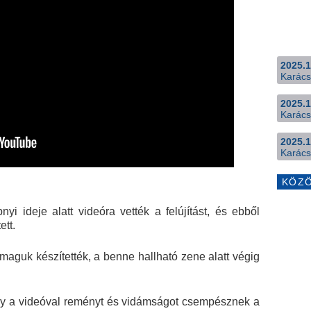
2025.1
Karács
2025.1
Karács
2025.1
Karács
KÖZ
i ideje alatt videóra vették a felújítást, és ebből
ett.
g maguk készítették, a benne hallható zene alatt végig
gy a videóval reményt és vidámságot csempésznek a