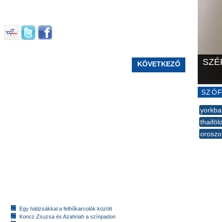
SZÉ
KÖVETKEZŐ
SZÓF
yorkba
thaiföl
oroszo
--
Egy hátizsákkal a felhőkarcolók között
Koncz Zsuzsa és Azahriah a színpadon