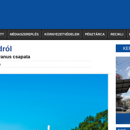
ETT
MÉDIASZEREPLÉS
KÖRNYEZETVÉDELEM
PÉNZTÁRCA
RECIKLI
dról
KE
lvanus csapata