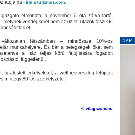
öznapjaiba -
írja a turizmus.com.
igazgató elmondta, a november 7. óta zárva tartó,
– melynek vendégkörét nem az üzleti utazók teszik ki
bocsátottak el.
NAP 
 változatlan létszámban – mindössze 10%-os
bejár munkahelyére. És bár a betegségek őket sem
zetartva a ház teljes körű felújítására fogadott
sztástól függetlenül.
 újrafestett erkélyekkel, a wellnessrészleg felújított
és mintegy 80 fős személyzete.
© vilagszam.hu