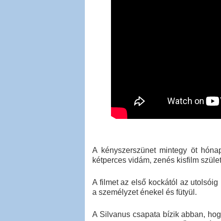
A kényszerszünet mintegy öt hónapny
kétperces vidám, zenés kisfilm szület
A filmet az első kockától az utolsói
a személyzet énekel és fütyül.
A Silvanus csapata bízik abban, ho