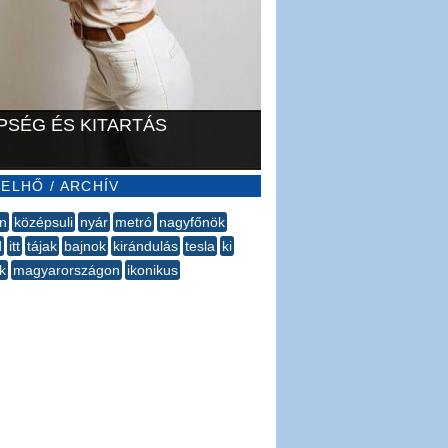
PSÉG ÉS KITARTÁS
ELHŐ / ARCHÍV
n
középsuli
nyár
metró
nagyfőnök
d
itt
tájak
bajnok
​kirándulás
tesla
ki
k
magyarországon
ikonikus