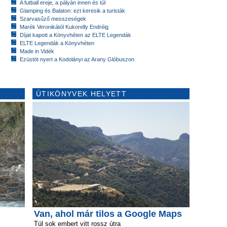
A futball ereje, a pályán innen és túl
Glamping és Balaton: ezt keresik a turisták
Szarvasűző messzeségek
Marék Veronikától Kukorelly Endréig
Díjat kapott a Könyvhéten az ELTE Legendák
ELTE Legendák a Könyvhéten
Made in Vidék
Ezüstöt nyert a Kodolányi az Arany Glóbuszon
ÚTIKÖNYVEK HELYETT
Van, ahol már tilos a Google Maps
Túl sok embert vitt rossz útra