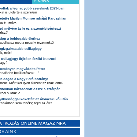
PIKÁNS
 voltak a legnagyobb szerelmek 2023-ban
kat is utolérte a szerelem
retette Marilyn Monroe ruháját Kardashian
 gyémántok
ked mélyére ás le ez a személyiségteszt
llsz?
i tipp a boldogabb élethez
adulhatsz meg a negatív érzelmektől
legizgalmasabb csillagjegy
k, miért!
3 csillagjegy őrjítően érzéki és szexi
vagy?
e keményen megvádolta Pittet
 családon belüli erőszak…”
bb dagad a Nagy Feró botrány!
orult: Miért kell ilyen álszent sz.rnak lenni?
 titokban házasodott össze a sztárpár
hol buktak le
yilkossággal kokettált az álomesküvő után
 családban sem fenékig tejfel az élet
ORAINK